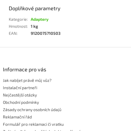
Doplňkové parametry
Kategorie
:
Adaptery
Hmotnost
:
1 kg
EAN
:
9120075710503
Z
á
p
a
Informace pro vás
t
Jak nabíjet právě můj vůz?
í
Instalační partneři
Nejčastější otázky
Obchodní podmínky
Zásady ochrany osobních údajů
Reklamační řád
Formulář pro reklamaci či vratku