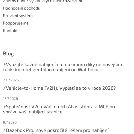
Zpětný odběr vysloužilých elektrozařízení
Hodnocení obchodu
Provizní systém
Podporujeme
Kontakt
Blog
⚡Využijte každé nabíjení na maximum díky nejnovějším
funkcím inteligentního nabíjení od Wallboxu
23.7.2026
⚡Vehicle-to-Home (V2H): Vyplatí se to v roce 2026?
15.7.2026
⚡Společnost V2C uvádí na trh AI asistenta a MCP pro
správu vaší nabíjecí stanice
9.7.2026
⚡Dazebox Pro: nové pokročilé řešení pro nabíjení