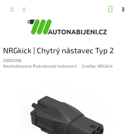
Přejít
NÁKUP
na
obsah
KOŠÍK
NRGkick | Chytrý nástavec Typ 2
20001006
Průměrné
Neohodnoceno
Podrobnosti hodnocení
Značka:
NRGkick
hodnocení
produktu
je
0,0
z
5
hvězdiček.