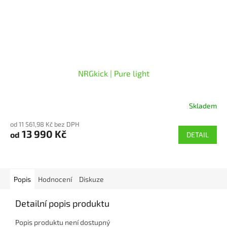
NRGkick | Pure light
Skladem
Průměrné
hodnocení
od 11 561,98 Kč bez DPH
produktu
13 990 Kč
od
DETAIL
je
5,0
z
5
hvězdiček.
Popis
Hodnocení
Diskuze
Detailní popis produktu
Popis produktu není dostupný