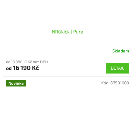
NRGkick | Pure
Skladem
Průměrné
hodnocení
od 13 380,17 Kč bez DPH
produktu
16 190 Kč
od
DETAIL
je
5,0
z
Kód:
87501000
Novinka
5
hvězdiček.