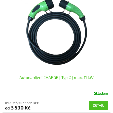
ý
p
i
s
p
r
o
d
u
k
t
ů
Autonabíjení CHARGE | Typ 2 | max. 11 kW
Skladem
Průměrné
hodnocení
od 2 966,94 Kč bez DPH
produktu
DETAIL
3 590 Kč
od
je