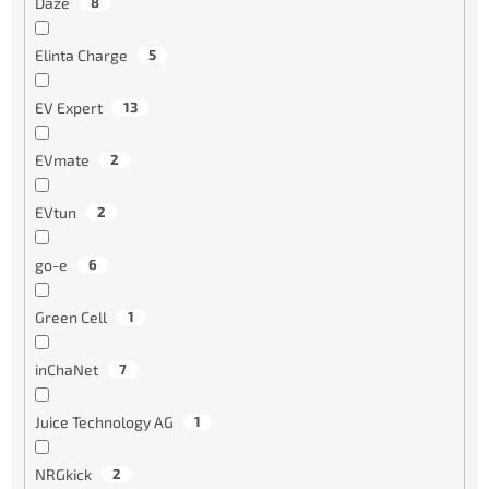
Daze
8
Elinta Charge
5
EV Expert
13
EVmate
2
EVtun
2
go-e
6
Green Cell
1
inChaNet
7
Juice Technology AG
1
NRGkick
2