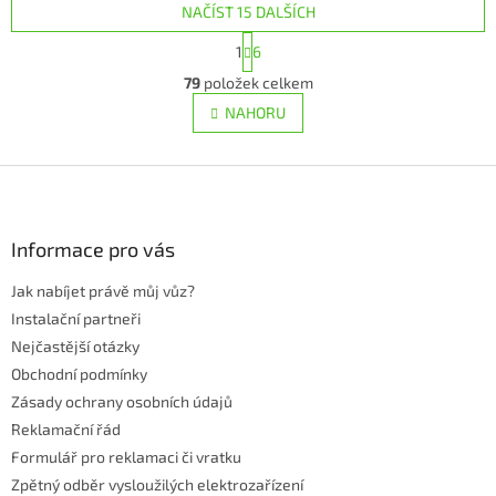
NAČÍST 15 DALŠÍCH
5
hvězdiček.
S
1
6
t
O
r
79
položek celkem
v
á
l
NAHORU
n
á
k
d
o
v
Z
a
á
c
á
n
í
p
í
p
a
Informace pro vás
r
t
v
Jak nabíjet právě můj vůz?
í
k
Instalační partneři
y
v
Nejčastější otázky
ý
Obchodní podmínky
p
Zásady ochrany osobních údajů
i
s
Reklamační řád
u
Formulář pro reklamaci či vratku
Zpětný odběr vysloužilých elektrozařízení