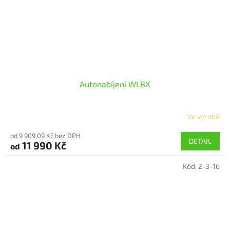
Autonabíjení WLBX
Ve výrobě
Průměrné
hodnocení
od 9 909,09 Kč bez DPH
produktu
DETAIL
11 990 Kč
od
je
5,0
Kód:
2-3-16
z
5
hvězdiček.