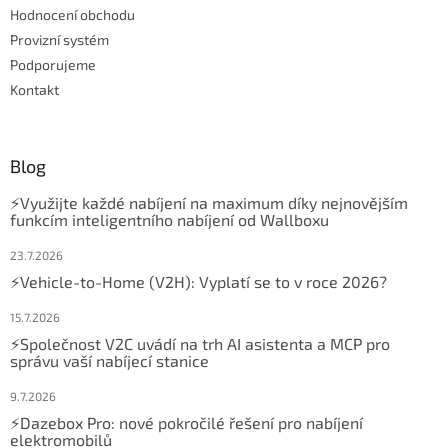
Hodnocení obchodu
Provizní systém
Podporujeme
Kontakt
Blog
⚡Využijte každé nabíjení na maximum díky nejnovějším
funkcím inteligentního nabíjení od Wallboxu
23.7.2026
⚡Vehicle-to-Home (V2H): Vyplatí se to v roce 2026?
15.7.2026
⚡Společnost V2C uvádí na trh AI asistenta a MCP pro
správu vaší nabíjecí stanice
9.7.2026
⚡Dazebox Pro: nové pokročilé řešení pro nabíjení
elektromobilů