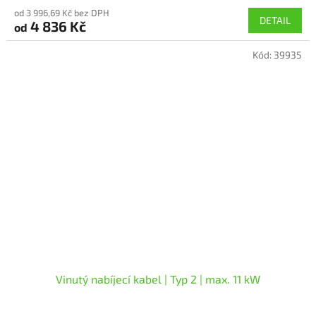
hodnocení
od 3 996,69 Kč bez DPH
produktu
DETAIL
4 836 Kč
od
je
5,0
Kód:
39935
z
5
hvězdiček.
Vinutý nabíjecí kabel | Typ 2 | max. 11 kW