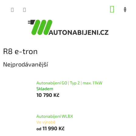
Přejít
NÁKUP
na
obsah
KOŠÍK
R8 e-tron
Nejprodávanější
Autonabíjení GO | Typ 2 | max. 11kW
Skladem
10 790 Kč
Autonabíjení WLBX
Ve výrobě
11 990 Kč
od