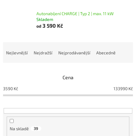
Autonabíjení CHARGE | Typ 2 | max. 11 kW
Skladem
3 590 Kč
od
Ř
a
Nejlevnější
Nejdražší
Nejprodávanější
Abecedně
z
e
n
Cena
í
p
3590
Kč
133990
Kč
r
o
d
u
k
t
Na skladě
39
ů