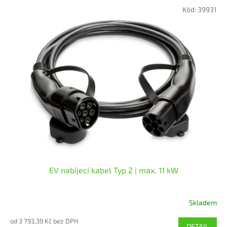
5,0
Kód:
39931
z
5
hvězdiček.
EV nabíjecí kabel Typ 2 | max. 11 kW
Skladem
Průměrné
hodnocení
od 3 793,39 Kč bez DPH
produktu
DETAIL