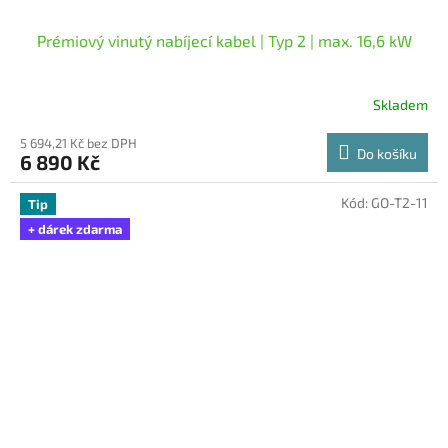
Prémiový vinutý nabíjecí kabel | Typ 2 | max. 16,6 kW
Skladem
Průměrné
hodnocení
5 694,21 Kč bez DPH
produktu
Do košíku
6 890 Kč
je
5,0
z
Kód:
GO-T2-11
Tip
5
+ dárek zdarma
hvězdiček.