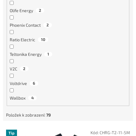
Olife Energy
2
Phoenix Contact
2
Ratio Electric
10
Teltonika Energy
1
V2C
2
Voltdrive
6
Wallbox
4
Položek k zobrazení:
79
V
Kód:
CHRG-T2-11-5M
Tip