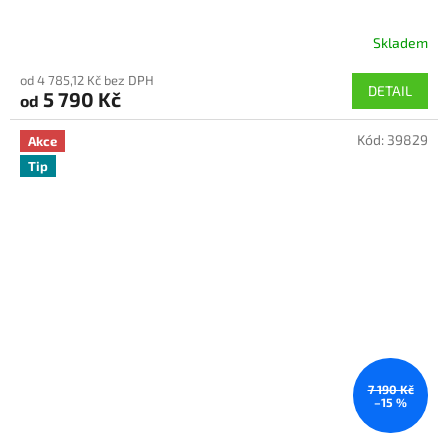
Skladem
od 4 785,12 Kč bez DPH
DETAIL
5 790 Kč
od
Kód:
39829
Akce
Tip
7 190 Kč
–15 %