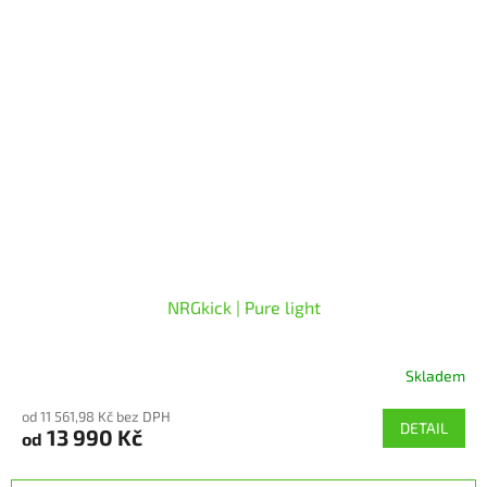
hvězdiček.
NRGkick | Pure light
Skladem
Průměrné
hodnocení
od 11 561,98 Kč bez DPH
produktu
DETAIL
13 990 Kč
od
je
5,0
z