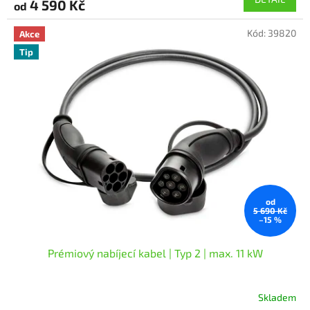
4 590 Kč
od
je
5,0
Kód:
39820
z
Akce
5
Tip
hvězdiček.
od
5 690 Kč
–15 %
Prémiový nabíjecí kabel | Typ 2 | max. 11 kW
Skladem
Průměrné