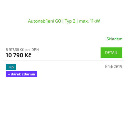
Autonabíjení GO | Typ 2 | max. 11kW
Skladem
Průměrné
hodnocení
8 917,36 Kč bez DPH
produktu
DETAIL
10 790 Kč
je
5,0
Kód:
2615
z
Tip
5
+ dárek zdarma
hvězdiček.