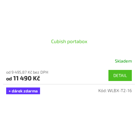
Cubish portabox
Skladem
Průměrné
hodnocení
od 9 495,87 Kč bez DPH
produktu
DETAIL
11 490 Kč
od
je
5,0
Kód:
WLBX-T2-16
z
+ dárek zdarma
5
hvězdiček.