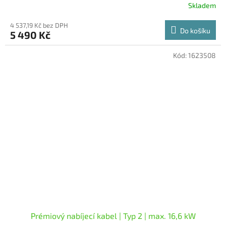
Skladem
Průměrné
hodnocení
4 537,19 Kč bez DPH
produktu
Do košíku
5 490 Kč
je
5,0
z
Kód:
1623508
5
hvězdiček.
Prémiový nabíjecí kabel | Typ 2 | max. 16,6 kW