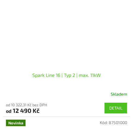
Spark Line 16 | Typ 2 | max. 11kW
Skladem
Průměrné
hodnocení
od 10 322,31 Kč bez DPH
produktu
DETAIL
12 490 Kč
od
je
5,0
Kód:
87501000
z
Novinka
5