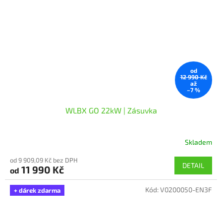
od
12 990 Kč
až
–7 %
WLBX GO 22kW | Zásuvka
Skladem
Průměrné
hodnocení
od 9 909,09 Kč bez DPH
produktu
DETAIL
11 990 Kč
od
je
5,0
Kód:
V0200050-EN3F
z
+ dárek zdarma
5
hvězdiček.