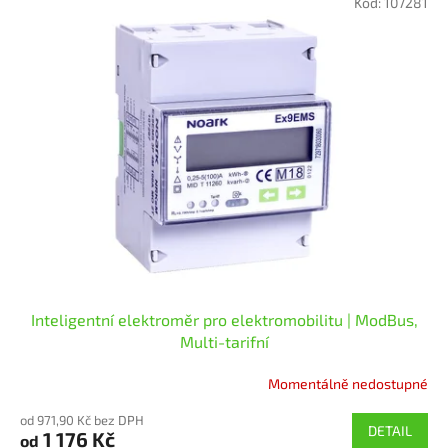
Kód:
107281
Inteligentní elektroměr pro elektromobilitu | ModBus,
Multi-tarifní
Momentálně nedostupné
od 971,90 Kč bez DPH
DETAIL
1 176 Kč
od