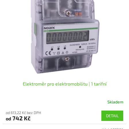
p
i
s
p
r
o
d
u
k
t
ů
Elektroměr pro elektromobilitu | 1 tarifní
Skladem
od 613,22 Kč bez DPH
DETAIL
742 Kč
od