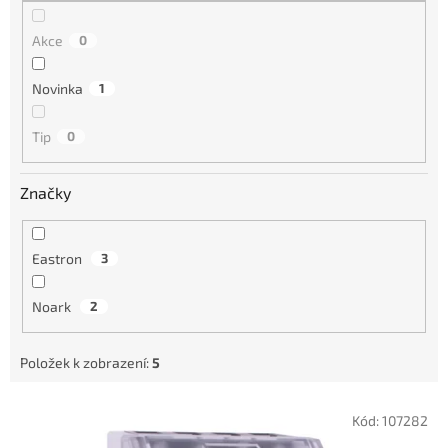
Akce
0
Novinka
1
Tip
0
Značky
Eastron
3
Noark
2
Položek k zobrazení:
5
V
Kód:
107282
ý