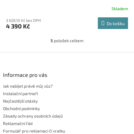
Skladem
3 628,10 Kč bez DPH
Do košíku
4 390 Kč
5
položek celkem
O
v
l
Z
á
á
d
p
a
a
Informace pro vás
c
t
í
Jak nabíjet právě můj vůz?
í
p
r
Instalační partneři
v
Nejčastější otázky
k
Obchodní podmínky
y
Zásady ochrany osobních údajů
v
ý
Reklamační řád
p
Formulář pro reklamaci či vratku
i