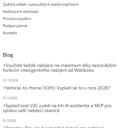
Zpětný odběr vysloužilých elektrozařízení
s
u
Hodnocení obchodu
Provizní systém
Podporujeme
Kontakt
Blog
⚡Využijte každé nabíjení na maximum díky nejnovějším
funkcím inteligentního nabíjení od Wallboxu
23.7.2026
⚡Vehicle-to-Home (V2H): Vyplatí se to v roce 2026?
15.7.2026
⚡Společnost V2C uvádí na trh AI asistenta a MCP pro
správu vaší nabíjecí stanice
9.7.2026
⚡Dazebox Pro: nové pokročilé řešení pro nabíjení