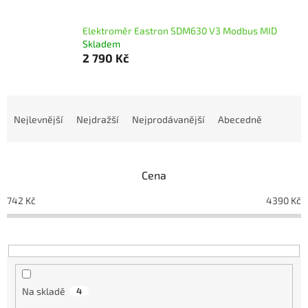
Elektroměr Eastron SDM630 V3 Modbus MID
Skladem
2 790 Kč
Ř
a
Nejlevnější
Nejdražší
Nejprodávanější
Abecedně
z
e
n
Cena
í
p
742
Kč
4390
Kč
r
o
d
u
k
t
Na skladě
4
ů