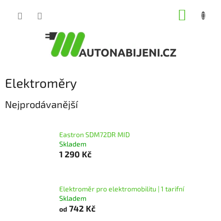
Přejít
NÁKUP
na
obsah
KOŠÍK
Elektroměry
Nejprodávanější
Eastron SDM72DR MID
Skladem
1 290 Kč
Elektroměr pro elektromobilitu | 1 tarifní
Skladem
742 Kč
od