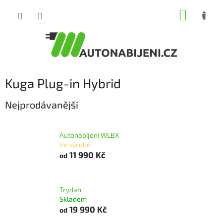
Přejít
NÁKUP
na
obsah
KOŠÍK
Kuga Plug-in Hybrid
Nejprodávanější
Autonabíjení WLBX
Ve výrobě
11 990 Kč
od
Trydan
Skladem
19 990 Kč
od