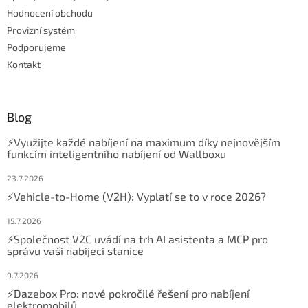
Hodnocení obchodu
Provizní systém
Podporujeme
Kontakt
Blog
⚡Využijte každé nabíjení na maximum díky nejnovějším
funkcím inteligentního nabíjení od Wallboxu
23.7.2026
⚡Vehicle-to-Home (V2H): Vyplatí se to v roce 2026?
15.7.2026
⚡Společnost V2C uvádí na trh AI asistenta a MCP pro
správu vaší nabíjecí stanice
9.7.2026
⚡Dazebox Pro: nové pokročilé řešení pro nabíjení
elektromobilů