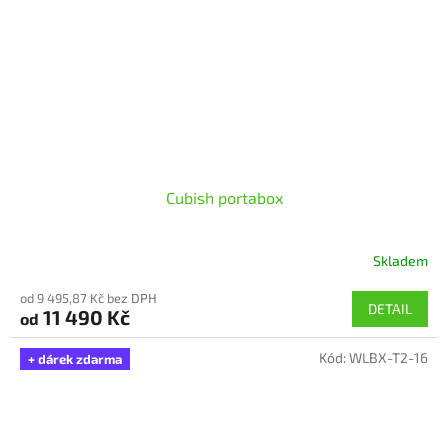
Cubish portabox
Skladem
Průměrné
hodnocení
od 9 495,87 Kč bez DPH
produktu
DETAIL
11 490 Kč
od
je
5,0
Kód:
WLBX-T2-16
z
+ dárek zdarma
5
hvězdiček.