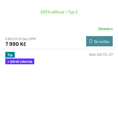
DEFA eMove | Typ 2
Skladem
6 603,31 Kč bez DPH
Do košíku
7 990 Kč
Kód:
GO-T2-37
Tip
+ dárek zdarma