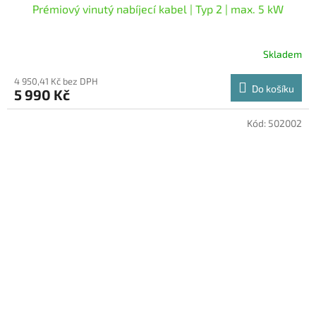
Prémiový vinutý nabíjecí kabel | Typ 2 | max. 5 kW
Skladem
Průměrné
hodnocení
4 950,41 Kč bez DPH
produktu
Do košíku
5 990 Kč
je
5,0
z
Kód:
502002
5
hvězdiček.