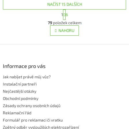
NAČÍST 15 DALŠÍCH
5
hvězdiček.
S
1
6
t
O
r
79
položek celkem
v
á
l
NAHORU
n
á
k
d
o
v
Z
a
á
c
á
n
í
p
í
p
a
Informace pro vás
r
t
v
Jak nabíjet právě můj vůz?
í
k
Instalační partneři
y
v
Nejčastější otázky
ý
Obchodní podmínky
p
Zásady ochrany osobních údajů
i
s
Reklamační řád
u
Formulář pro reklamaci či vratku
Zpětný odběr vysloužilých elektrozařízení