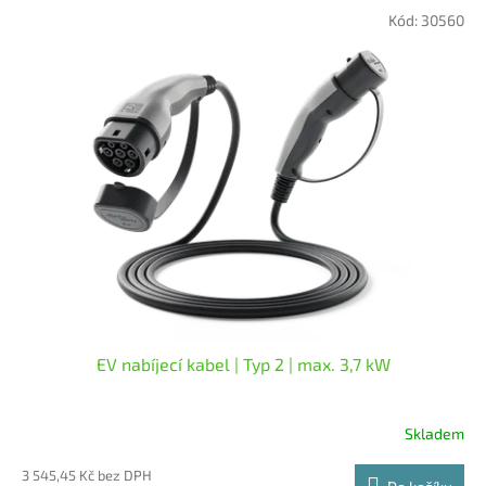
5,0
Kód:
30560
z
5
hvězdiček.
EV nabíjecí kabel | Typ 2 | max. 3,7 kW
Skladem
Průměrné
hodnocení
3 545,45 Kč bez DPH
produktu