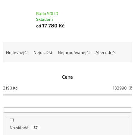
Ratio SOLID
Skladem
17 780 Kč
od
Ř
a
Nejlevnější
Nejdražší
Nejprodávanější
Abecedně
z
e
n
Cena
í
p
3190
Kč
133990
Kč
r
o
d
u
k
t
Na skladě
37
ů