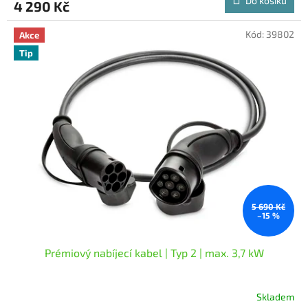
Do košíku
4 290 Kč
je
5,0
z
Kód:
39802
Akce
5
Tip
hvězdiček.
5 690 Kč
–15 %
Prémiový nabíjecí kabel | Typ 2 | max. 3,7 kW
Skladem