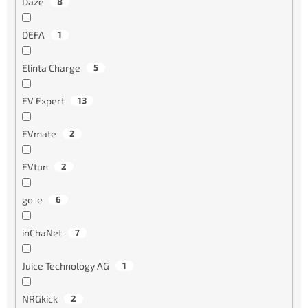
Daze
8
DEFA
1
Elinta Charge
5
EV Expert
13
EVmate
2
EVtun
2
go-e
6
inChaNet
7
Juice Technology AG
1
NRGkick
2