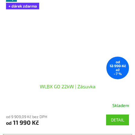
+ dárek zdarma
od
12 990 Kč
až
–7 %
WLBX GO 22kW | Zásuvka
Skladem
Průměrné
hodnocení
od 9 909,09 Kč bez DPH
produktu
DETAIL
11 990 Kč
od
je
5,0
z