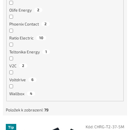
Olife Energy
2
Phoenix Contact
2
Ratio Electric
10
Teltonika Energy
1
V2C
2
Voltdrive
6
Wallbox
4
Položek k zobrazení:
79
V
Kód:
CHRG-T2-37-5M
Tip