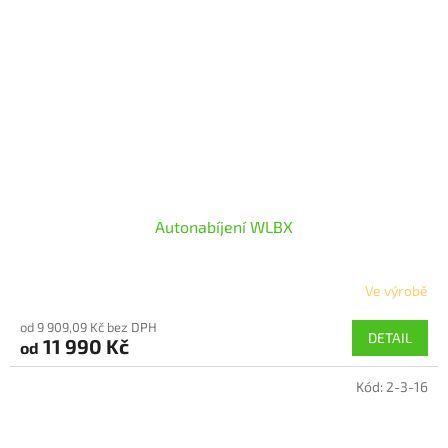
Autonabíjení WLBX
Ve výrobě
Průměrné
hodnocení
od 9 909,09 Kč bez DPH
produktu
DETAIL
11 990 Kč
od
je
5,0
Kód:
2-3-16
z
5
hvězdiček.