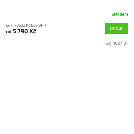
Skladem
Průměrné
hodnocení
od 4 785,12 Kč bez DPH
produktu
DETAIL
5 790 Kč
od
je
5,0
Kód:
1627131
z
5
hvězdiček.