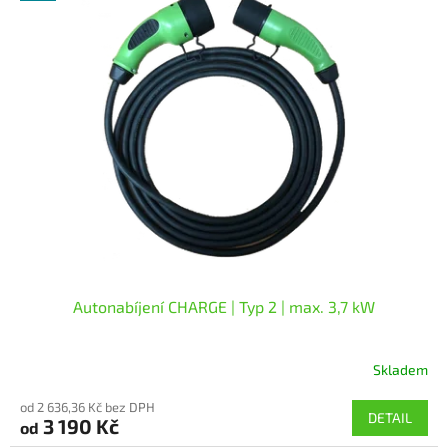
ý
p
i
s
p
r
o
d
u
k
t
ů
Autonabíjení CHARGE | Typ 2 | max. 3,7 kW
Skladem
Průměrné
hodnocení
od 2 636,36 Kč bez DPH
produktu
DETAIL
3 190 Kč
od
je