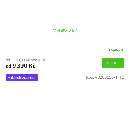
MobiBox io1
Skladem
od 7 760,33 Kč bez DPH
DETAIL
9 390 Kč
od
Kód:
V0200050-1FT2
+ dárek zdarma