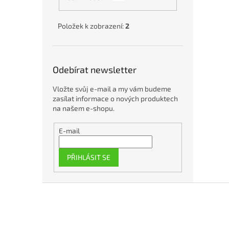
Položek k zobrazení:
2
Odebírat newsletter
Vložte svůj e-mail a my vám budeme
zasílat informace o nových produktech
na našem e-shopu.
E-mail
PŘIHLÁSIT SE
Z
á
p
a