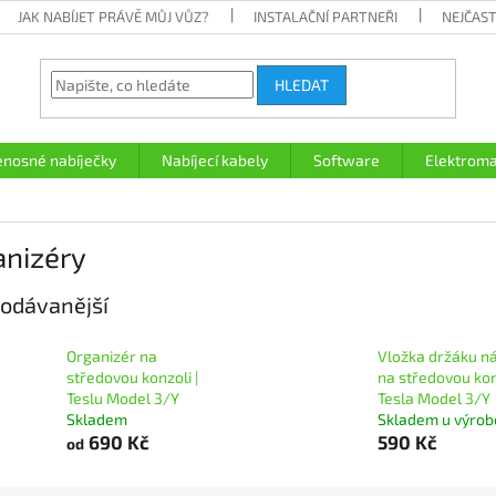
JAK NABÍJET PRÁVĚ MŮJ VŮZ?
INSTALAČNÍ PARTNEŘI
NEJČAST
HLEDAT
enosné nabíječky
Nabíjecí kabely
Software
Elektroma
anizéry
odávanější
Organizér na
Vložka držáku n
středovou konzoli |
na středovou konz
Teslu Model 3/Y
Tesla Model 3/Y
Skladem
Skladem u výrob
690 Kč
590 Kč
od