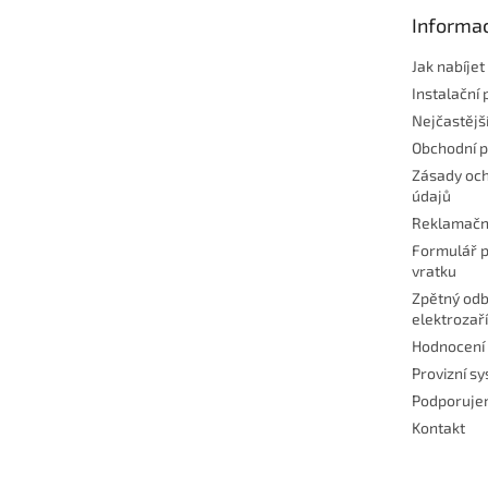
t
Informac
í
Jak nabíje
Instalační 
Nejčastějš
Obchodní 
Zásady och
údajů
Reklamačn
Formulář p
vratku
Zpětný odb
elektrozař
Hodnocení
Provizní s
Podporuj
Kontakt