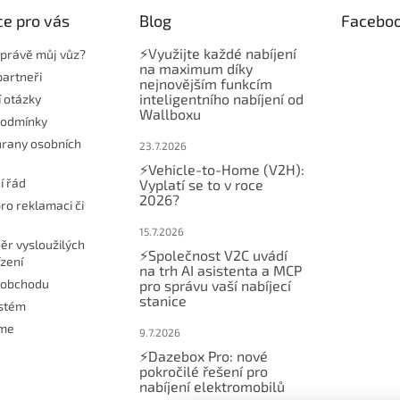
e pro vás
Blog
Facebo
⚡Využijte každé nabíjení
t právě můj vůz?
na maximum díky
partneři
nejnovějším funkcím
inteligentního nabíjení od
í otázky
Wallboxu
podmínky
rany osobních
23.7.2026
⚡Vehicle-to-Home (V2H):
í řád
Vyplatí se to v roce
2026?
ro reklamaci či
15.7.2026
ěr vysloužilých
⚡Společnost V2C uvádí
ízení
na trh AI asistenta a MCP
 obchodu
pro správu vaší nabíjecí
stanice
ystém
eme
9.7.2026
⚡Dazebox Pro: nové
pokročilé řešení pro
nabíjení elektromobilů