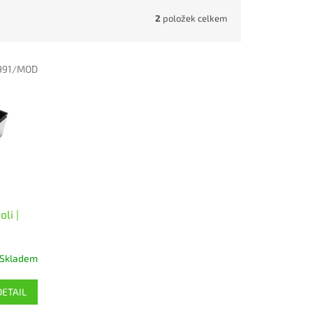
2
položek celkem
991/MOD
li |
Skladem
DETAIL