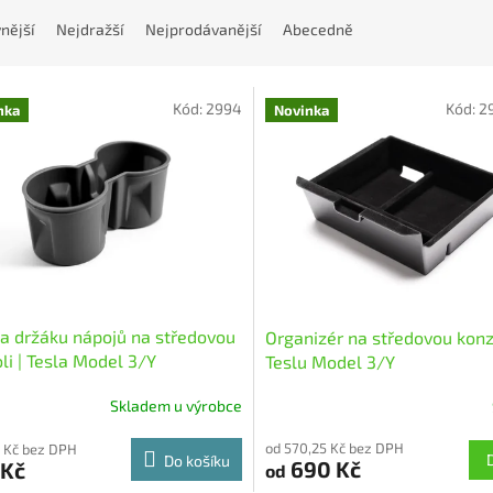
nější
Nejdražší
Nejprodávanější
Abecedně
Kód:
2994
Kód:
2
nka
Novinka
a držáku nápojů na středovou
Organizér na středovou konzo
li | Tesla Model 3/Y
Teslu Model 3/Y
Skladem u výrobce
od 570,25 Kč bez DPH
 Kč bez DPH
Do košíku
690 Kč
 Kč
od