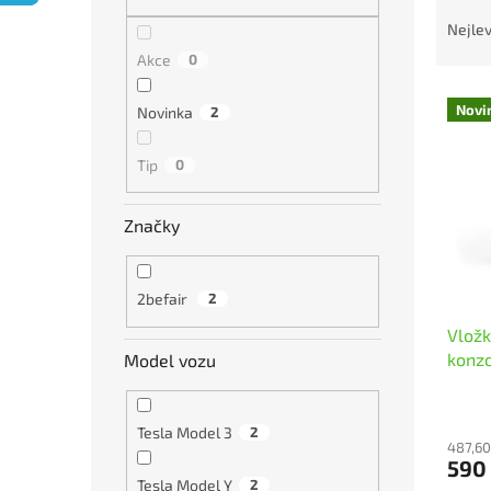
Ř
n
a
e
Nejlev
z
l
Akce
0
e
V
n
Novi
Novinka
2
ý
í
p
p
Tip
0
i
r
s
o
p
d
Značky
r
u
o
k
d
t
2befair
2
u
ů
Vložk
k
konzo
Model vozu
t
ů
Tesla Model 3
2
487,60
590
Tesla Model Y
2