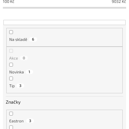
100
Kč
9032
Kč
r
o
d
u
k
t
Na skladě
6
ů
Akce
0
Novinka
1
Tip
3
Značky
Eastron
3