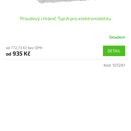
Proudový chránič Typ A pro elektromobilitu
Skladem
Průměrné
hodnocení
od 772,73 Kč bez DPH
produktu
DETAIL
935 Kč
od
je
5,0
Kód:
107281
z
5
hvězdiček.