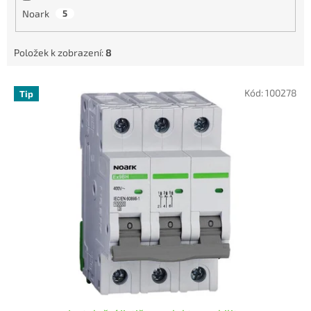
Noark
5
Položek k zobrazení:
8
V
Kód:
100278
Tip
ý
p
i
s
p
r
o
d
u
k
t
ů