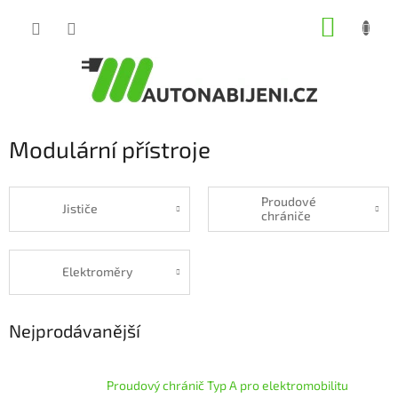
Přejít
NÁKUP
na
obsah
KOŠÍK
Modulární přístroje
Proudové
Jističe
chrániče
Elektroměry
Nejprodávanější
Proudový chránič Typ A pro elektromobilitu