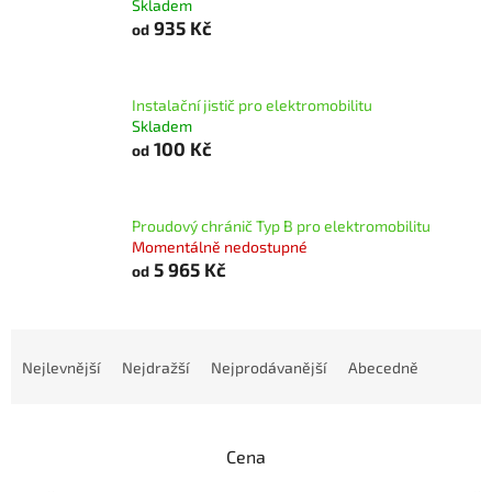
Skladem
935 Kč
od
Instalační jistič pro elektromobilitu
Skladem
100 Kč
od
Proudový chránič Typ B pro elektromobilitu
Momentálně nedostupné
5 965 Kč
od
Ř
a
Nejlevnější
Nejdražší
Nejprodávanější
Abecedně
z
e
n
Cena
í
p