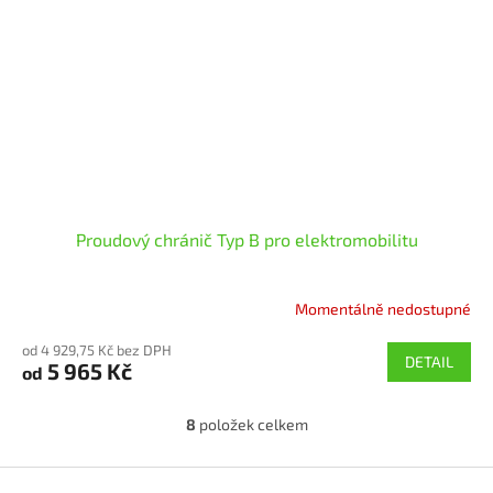
Proudový chránič Typ B pro elektromobilitu
Momentálně nedostupné
Průměrné
hodnocení
od 4 929,75 Kč bez DPH
produktu
DETAIL
5 965 Kč
od
je
5,0
z
8
položek celkem
O
5
v
hvězdiček.
l
Z