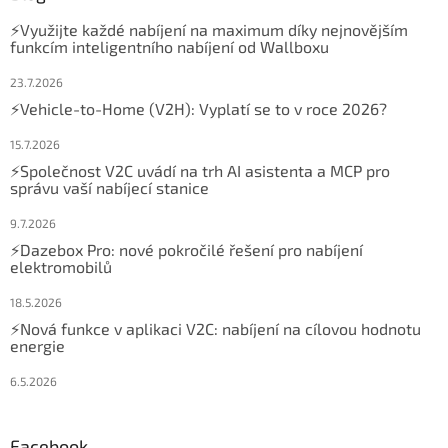
⚡Využijte každé nabíjení na maximum díky nejnovějším
funkcím inteligentního nabíjení od Wallboxu
23.7.2026
⚡Vehicle-to-Home (V2H): Vyplatí se to v roce 2026?
15.7.2026
⚡Společnost V2C uvádí na trh AI asistenta a MCP pro
správu vaší nabíjecí stanice
9.7.2026
⚡Dazebox Pro: nové pokročilé řešení pro nabíjení
elektromobilů
18.5.2026
⚡Nová funkce v aplikaci V2C: nabíjení na cílovou hodnotu
energie
6.5.2026
Facebook