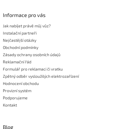
á
á
d
p
a
a
Informace pro vás
c
t
í
Jak nabíjet právě můj vůz?
í
p
r
Instalační partneři
v
Nejčastější otázky
k
Obchodní podmínky
y
Zásady ochrany osobních údajů
v
ý
Reklamační řád
p
Formulář pro reklamaci či vratku
i
Zpětný odběr vysloužilých elektrozařízení
s
u
Hodnocení obchodu
Provizní systém
Podporujeme
Kontakt
Blog