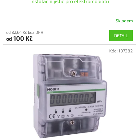
Instalační jistič pro elektromobilitu
Skladem
Průměrné
hodnocení
od 82,64 Kč bez DPH
produktu
DETAIL
100 Kč
od
je
5,0
Kód:
107282
z
5
hvězdiček.