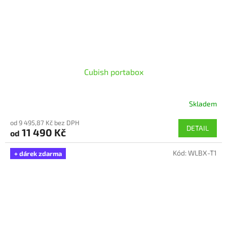
Cubish portabox
Skladem
Průměrné
hodnocení
od 9 495,87 Kč bez DPH
produktu
DETAIL
11 490 Kč
od
je
5,0
Kód:
WLBX-T1
z
+ dárek zdarma
5
hvězdiček.