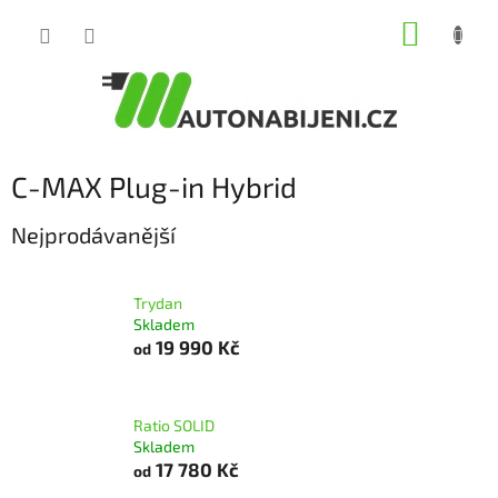
Přejít
NÁKUP
na
obsah
KOŠÍK
C-MAX Plug-in Hybrid
Nejprodávanější
Trydan
Skladem
19 990 Kč
od
Ratio SOLID
Skladem
17 780 Kč
od