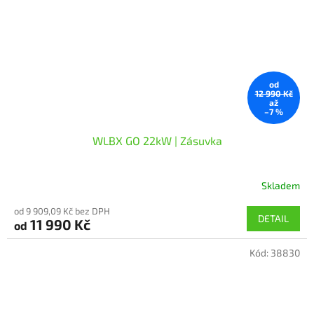
od
12 990 Kč
až
–7 %
WLBX GO 22kW | Zásuvka
Skladem
Průměrné
hodnocení
od 9 909,09 Kč bez DPH
produktu
DETAIL
11 990 Kč
od
je
5,0
Kód:
38830
z
5
hvězdiček.