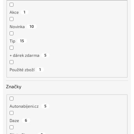
Akce
1
Novinka
10
Tip
15
+ dárek zdarma
5
Použité zboží
1
Značky
Autonabijeni.cz
5
Daze
6