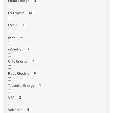
Elinta Charge
5
EV Expert
12
EVtun
2
go-e
4
inChaNet
7
Olife Energy
2
Ratio Electric
6
Teltonika Energy
1
V2C
2
Voltdrive
6