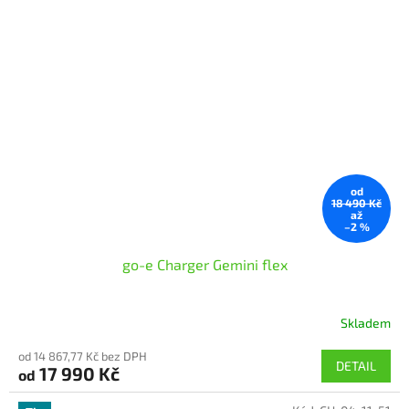
hvězdiček.
od
18 490 Kč
až
–2 %
go-e Charger Gemini flex
Skladem
Průměrné
hodnocení
od 14 867,77 Kč bez DPH
produktu
DETAIL
17 990 Kč
od
je
5,0