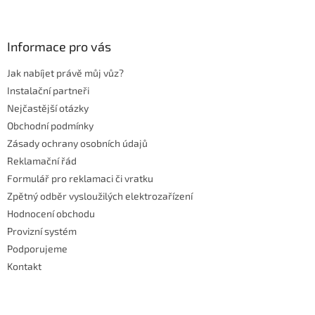
v
á
ý
p
p
a
Informace pro vás
i
t
s
Jak nabíjet právě můj vůz?
í
u
Instalační partneři
Nejčastější otázky
Obchodní podmínky
Zásady ochrany osobních údajů
Reklamační řád
Formulář pro reklamaci či vratku
Zpětný odběr vysloužilých elektrozařízení
Hodnocení obchodu
Provizní systém
Podporujeme
Kontakt