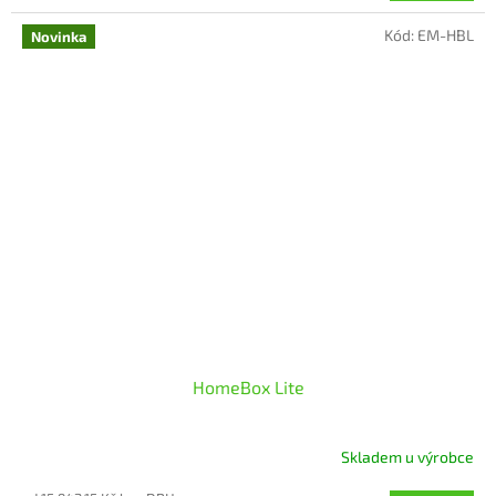
5,0
Kód:
EM-HBL
z
Novinka
5
hvězdiček.
HomeBox Lite
Skladem u výrobce