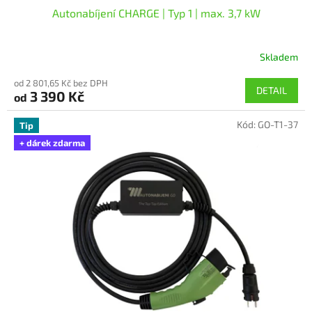
Autonabíjení CHARGE | Typ 1 | max. 3,7 kW
Skladem
Průměrné
hodnocení
od 2 801,65 Kč bez DPH
produktu
DETAIL
3 390 Kč
od
je
5,0
Kód:
GO-T1-37
z
Tip
5
+ dárek zdarma
hvězdiček.