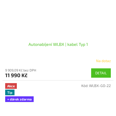
Autonabíjení WLBX | kabel Typ 1
Na dotaz
9 909,09 Kč bez DPH
DETAIL
11 990 Kč
Kód:
WLBX-GO-22
Akce
Tip
+ dárek zdarma