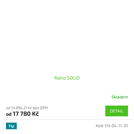
Ratio SOLID
Skladem
Průměrné
hodnocení
od 14 694,21 Kč bez DPH
produktu
DETAIL
17 780 Kč
od
je
5,0
Kód:
CH-04-11-01
z
Tip
5