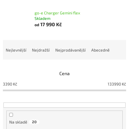
go-e Charger Gemini flex
Skladem
17 990 Kč
od
Ř
a
Nejlevnější
Nejdražší
Nejprodávanější
Abecedně
z
e
n
Cena
í
p
3390
Kč
133990
Kč
r
o
d
u
k
t
Na skladě
20
ů