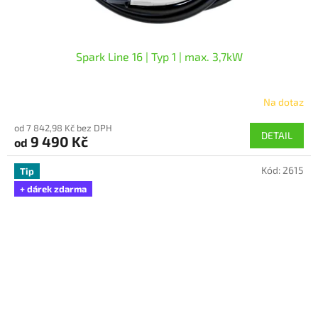
Spark Line 16 | Typ 1 | max. 3,7kW
Na dotaz
od 7 842,98 Kč bez DPH
DETAIL
9 490 Kč
od
Kód:
2615
Tip
+ dárek zdarma