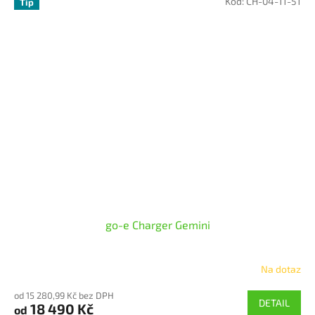
Kód:
CH-04-11-51
z
Tip
5
hvězdiček.
go-e Charger Gemini
Na dotaz
Průměrné
hodnocení
od 15 280,99 Kč bez DPH
produktu
DETAIL
18 490 Kč
od
je