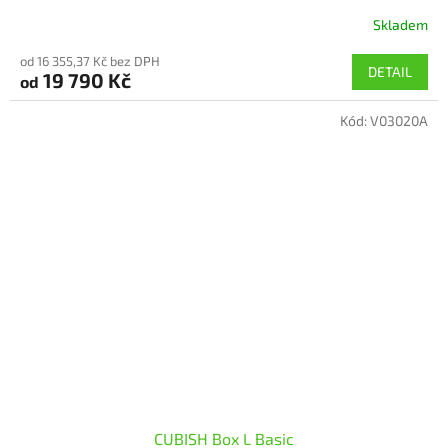
Skladem
Průměrné
hodnocení
od 16 355,37 Kč bez DPH
produktu
DETAIL
19 790 Kč
od
je
5,0
Kód:
V03020A
z
5
hvězdiček.
CUBISH Box L Basic