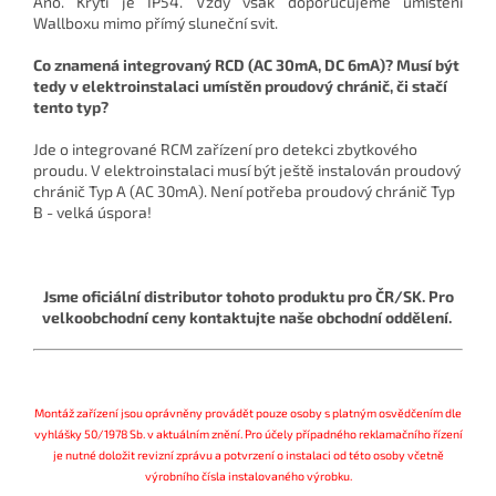
Ano. Krytí je IP54. Vždy však doporučujeme umístění
Wallboxu mimo přímý sluneční svit.
Co znamená integrovaný RCD (
AC 30mA, DC 6mA)
? Musí být
tedy v elektroinstalaci umístěn proudový chránič, či stačí
tento typ?
Jde o integrované RCM zařízení pro detekci zbytkového
proudu. V elektroinstalaci musí být ještě instalován proudový
chránič Typ A (AC 30mA). Není potřeba proudový chránič Typ
B - velká úspora!
Jsme oficiální distributor tohoto produktu pro ČR/SK. Pro
velkoobchodní ceny kontaktujte naše obchodní oddělení.
Montáž zařízení jsou oprávněny provádět pouze osoby s platným osvědčením dle
vyhlášky 50/1978 Sb. v aktuálním znění. Pro účely případného reklamačního řízení
je nutné doložit revizní zprávu a potvrzení o instalaci od této osoby včetně
výrobního čísla instalovaného výrobku.