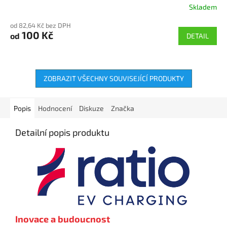
Skladem
Průměrné
hodnocení
od 82,64 Kč bez DPH
produktu
100 Kč
od
DETAIL
je
5,0
z
5
hvězdiček.
ZOBRAZIT VŠECHNY SOUVISEJÍCÍ PRODUKTY
Popis
Hodnocení
Diskuze
Značka
Detailní popis produktu
Inovace a budoucnost