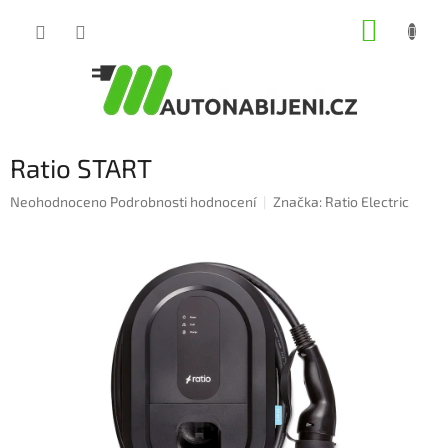
Přejít
NÁKUP
na
obsah
KOŠÍK
Ratio START
Průměrné
Neohodnoceno
Podrobnosti hodnocení
Značka:
Ratio Electric
hodnocení
produktu
je
0,0
z
5
hvězdiček.