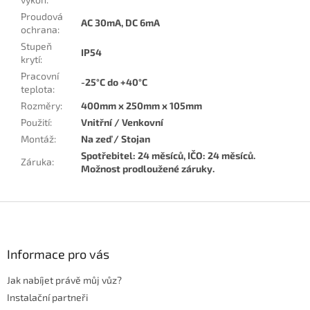
Proudová
AC 30mA, DC 6mA
ochrana
:
Stupeň
IP54
krytí
:
Pracovní
-25°C do +40°C
teplota
:
Rozměry
:
400mm x 250mm x 105mm
Použití
:
Vnitřní / Venkovní
Montáž
:
Na zeď / Stojan
Spotřebitel: 24 měsíců, IČO: 24 měsíců.
Záruka
:
Možnost prodloužené záruky.
Z
á
p
a
Informace pro vás
t
Jak nabíjet právě můj vůz?
í
Instalační partneři