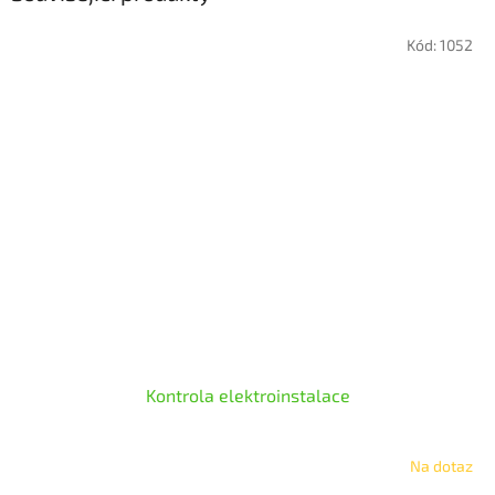
Kód:
1052
Kontrola elektroinstalace
Na dotaz
Průměrné
hodnocení