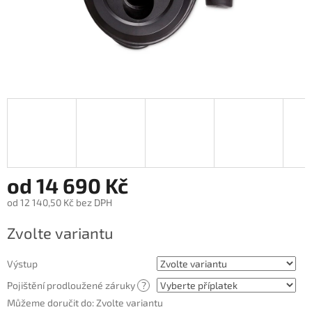
od
14 690 Kč
od
12 140,50 Kč
bez DPH
Měrná
Zvolte variantu
cena:
Výstup
Pojištění prodloužené záruky
?
Můžeme doručit do:
Zvolte variantu