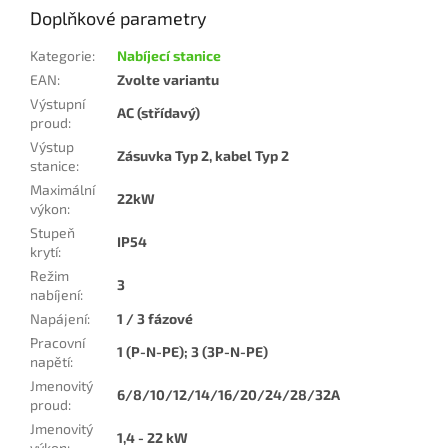
Doplňkové parametry
Kategorie
:
Nabíjecí stanice
EAN
:
Zvolte variantu
Výstupní
AC (střídavý)
proud
:
Výstup
Zásuvka Typ 2, kabel Typ 2
stanice
:
Maximální
22kW
výkon
:
Stupeň
IP54
krytí
:
Režim
3
nabíjení
:
Napájení
:
1 / 3 fázové
Pracovní
1 (P-N-PE); 3 (3P-N-PE)
napětí
:
Jmenovitý
6/8/10/12/14/16/20/24/28/32A
proud
:
Jmenovitý
1,4 - 22 kW
výkon
: