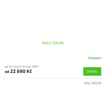
Ratio SOLAR
Skladem
Průměrné
hodnocení
od 18 752,07 Kč bez DPH
produktu
22 690 Kč
od
DETAIL
je
5,0
z
Kód:
38830
5
hvězdiček.