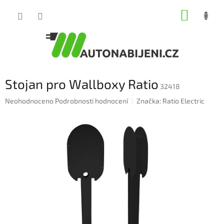
Přejít
NÁKUP
na
obsah
KOŠÍK
Stojan pro Wallboxy Ratio
32418
Průměrné
Neohodnoceno
Podrobnosti hodnocení
Značka:
Ratio Electric
hodnocení
produktu
je
0,0
z
5
hvězdiček.