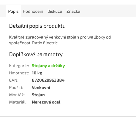
Popis
Hodnocení
Diskuze
Značka
Detailní popis produktu
Kvalitně zpracovaný venkovní stojan pro wallboxy od
společnosti Ratio Electric.
Doplňkové parametry
Kategorie
:
Stojany a držáky
Hmotnost
:
10 kg
EAN
:
8720629963884
Použití
:
Venkovní
Montáž
:
Stojan
Materiál
:
Nerezová ocel
Z
á
p