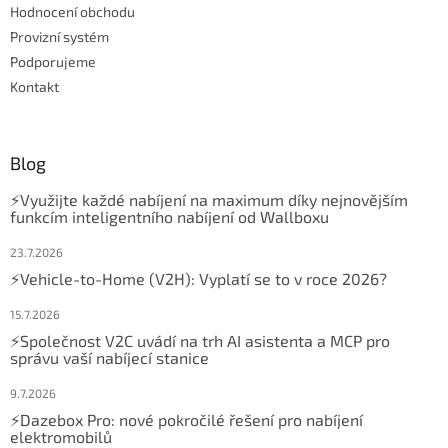
Hodnocení obchodu
Provizní systém
Podporujeme
Kontakt
Blog
⚡Využijte každé nabíjení na maximum díky nejnovějším
funkcím inteligentního nabíjení od Wallboxu
23.7.2026
⚡Vehicle-to-Home (V2H): Vyplatí se to v roce 2026?
15.7.2026
⚡Společnost V2C uvádí na trh AI asistenta a MCP pro
správu vaší nabíjecí stanice
9.7.2026
⚡Dazebox Pro: nové pokročilé řešení pro nabíjení
elektromobilů