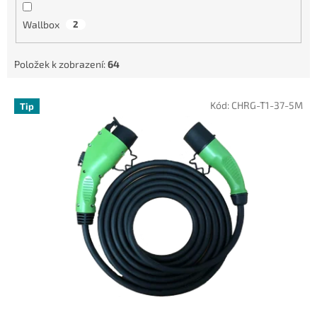
Wallbox
2
Položek k zobrazení:
64
V
Kód:
CHRG-T1-37-5M
Tip
ý
p
i
s
p
r
o
d
u
k
t
ů