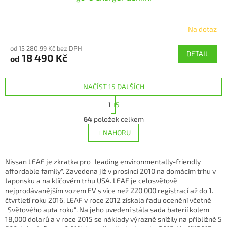
Na dotaz
Průměrné
hodnocení
od 15 280,99 Kč bez DPH
produktu
DETAIL
18 490 Kč
od
je
5,0
z
NAČÍST 15 DALŠÍCH
5
hvězdiček.
S
1
5
t
O
r
64
položek celkem
v
á
l
NAHORU
n
á
k
d
o
v
a
Nissan LEAF je zkratka pro "leading environmentally-friendly
á
c
affordable family". Zavedena již v prosinci 2010 na domácím trhu v
n
í
Japonsku a na klíčovém trhu USA. LEAF je celosvětově
í
p
nejprodávanějším vozem EV s více než 220 000 registrací až do 1.
r
čtvrtletí roku 2016. LEAF v roce 2012 získala řadu ocenění včetně
v
"Světového auta roku". Na jeho uvedení stála sada baterií kolem
k
18,000 dolarů a v roce 2015 se náklady výrazně snížily na přibližně 5