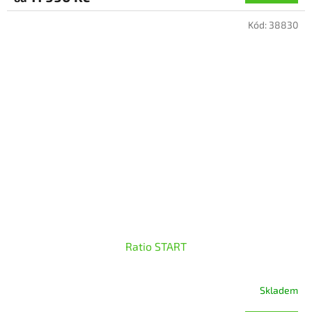
5,0
Kód:
38830
z
5
hvězdiček.
Ratio START
Skladem