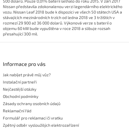
y
500 dolarů. Pouze 0,01% baterií selhalo do roku 2015. V září 2017
v
Nissan představila zdokonalenou verzi legendárního elektrického
ý
vozu. Nissan Leaf 2018 bude k dispozici ve všech 50 státech USA a
p
stávajících mezinárodních trzích od ledna 2018 ve 3 tržištích v
i
rozmezí 29 900 až 36 000 dolarů. Výkonová verze s baterií o
s
objemu 60 kW bude vypuštěna v roce 2018 a slibuje rozsah
u
přesahující 300 mil.
Z
á
p
a
Informace pro vás
t
Jak nabíjet právě můj vůz?
í
Instalační partneři
Nejčastější otázky
Obchodní podmínky
Zásady ochrany osobních údajů
Reklamační řád
Formulář pro reklamaci či vratku
Zpětný odběr vysloužilých elektrozařízení