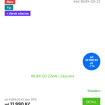
Kód:
WLBX-GO-22
Akce
Tip
+ dárek zdarma
od
12 990 Kč
až
–7 %
WLBX GO 22kW | Zásuvka
Skladem
Průměrné
hodnocení
od 9 909,09 Kč bez DPH
produktu
DETAIL
11 990 Kč
od
je