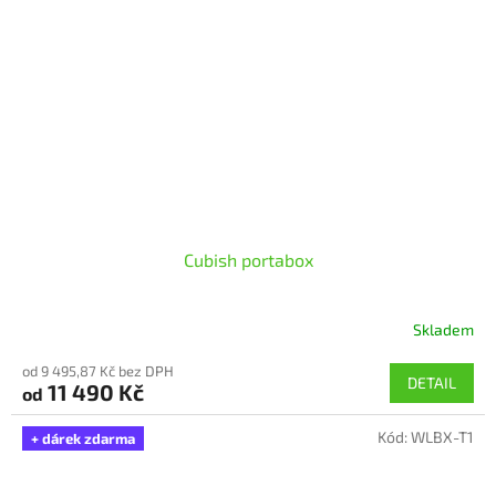
Cubish portabox
Skladem
Průměrné
hodnocení
od 9 495,87 Kč bez DPH
produktu
DETAIL
11 490 Kč
od
je
5,0
Kód:
WLBX-T1
z
+ dárek zdarma
5
hvězdiček.