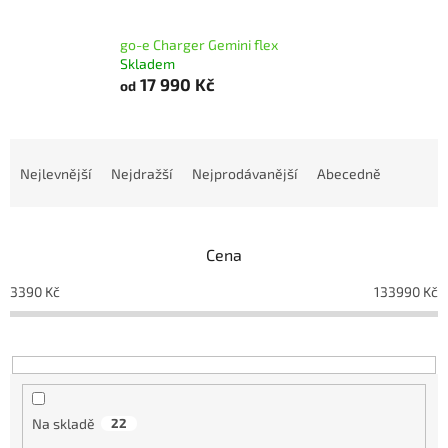
go-e Charger Gemini flex
Skladem
17 990 Kč
od
Ř
a
Nejlevnější
Nejdražší
Nejprodávanější
Abecedně
z
e
n
Cena
í
p
3390
Kč
133990
Kč
r
o
d
u
k
t
Na skladě
22
ů