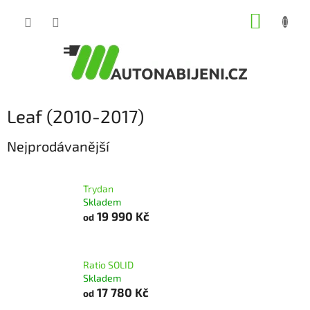
Přejít
NÁKUP
na
obsah
KOŠÍK
Leaf (2010-2017)
Nejprodávanější
Trydan
Skladem
19 990 Kč
od
Ratio SOLID
Skladem
17 780 Kč
od