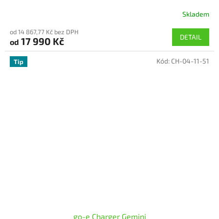
Skladem
Průměrné
hodnocení
od 14 867,77 Kč bez DPH
produktu
DETAIL
17 990 Kč
od
je
5,0
Kód:
CH-04-11-51
z
Tip
5
hvězdiček.
go-e Charger Gemini