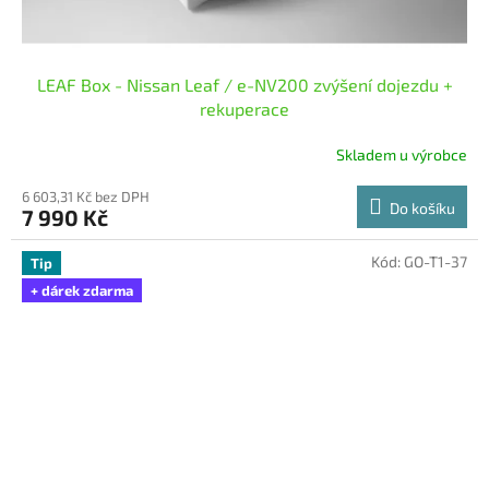
LEAF Box - Nissan Leaf / e-NV200 zvýšení dojezdu +
rekuperace
Skladem u výrobce
Průměrné
hodnocení
6 603,31 Kč bez DPH
produktu
Do košíku
7 990 Kč
je
5,0
z
Kód:
GO-T1-37
Tip
5
+ dárek zdarma
hvězdiček.