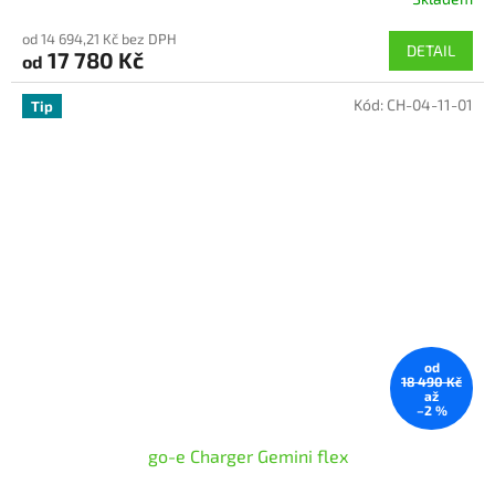
Průměrné
hodnocení
od 14 694,21 Kč bez DPH
produktu
DETAIL
17 780 Kč
od
je
5,0
Kód:
CH-04-11-01
z
Tip
5
hvězdiček.
od
18 490 Kč
až
–2 %
go-e Charger Gemini flex