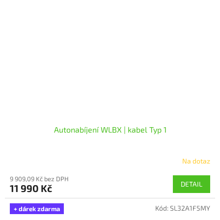
Autonabíjení WLBX | kabel Typ 1
Na dotaz
9 909,09 Kč bez DPH
DETAIL
11 990 Kč
Kód:
SL32A1F5MY
+ dárek zdarma