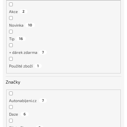
Akce
2
Novinka
10
Tip
16
+ dárek zdarma
7
Použité zboží
1
Značky
Autonabijeni.cz
7
Daze
6