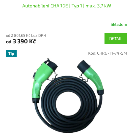
Autonabíjení CHARGE | Typ 1 | max. 3,7 kW
Skladem
Průměrné
hodnocení
od 2 801,65 Kč bez DPH
produktu
DETAIL
3 390 Kč
od
je
5,0
Kód:
CHRG-T1-74-5M
z
Tip
5
hvězdiček.