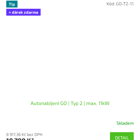
z
Kód:
GO-T2-11
Tip
5
+ dárek zdarma
hvězdiček.
Autonabíjení GO | Typ 2 | max. 11kW
Skladem
Průměrné
hodnocení
8 917,36 Kč bez DPH
produktu
DETAIL