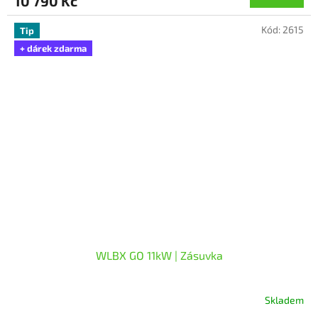
10 790 Kč
je
5,0
Kód:
2615
z
Tip
5
+ dárek zdarma
hvězdiček.
WLBX GO 11kW | Zásuvka
Skladem