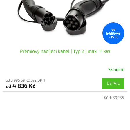
od
5 690 Kč
–15 %
Prémiový nabíjecí kabel | Typ 2 | max. 11 kW
Skladem
Průměrné
hodnocení
od 3 996,69 Kč bez DPH
produktu
DETAIL
4 836 Kč
od
je
5,0
Kód:
39935
z
5
hvězdiček.