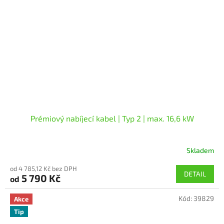
Prémiový nabíjecí kabel | Typ 2 | max. 16,6 kW
Skladem
od 4 785,12 Kč bez DPH
DETAIL
5 790 Kč
od
Kód:
39829
Akce
Tip