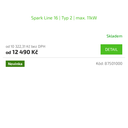
Spark Line 16 | Typ 2 | max. 11kW
Skladem
Průměrné
hodnocení
od 10 322,31 Kč bez DPH
produktu
DETAIL
12 490 Kč
od
je
5,0
Kód:
87501000
z
Novinka
5
hvězdiček.