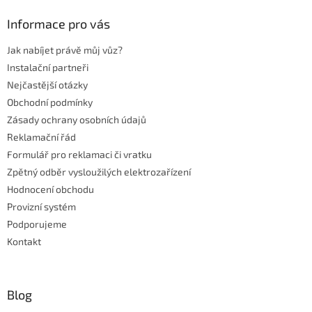
í
p
í
p
a
Informace pro vás
r
t
v
Jak nabíjet právě můj vůz?
í
k
Instalační partneři
y
v
Nejčastější otázky
ý
Obchodní podmínky
p
Zásady ochrany osobních údajů
i
s
Reklamační řád
u
Formulář pro reklamaci či vratku
Zpětný odběr vysloužilých elektrozařízení
Hodnocení obchodu
Provizní systém
Podporujeme
Kontakt
Blog