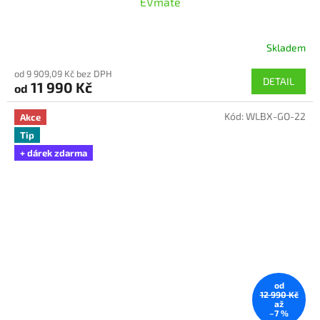
EVmate
Skladem
od 9 909,09 Kč bez DPH
DETAIL
11 990 Kč
od
Kód:
WLBX-GO-22
Akce
Tip
+ dárek zdarma
od
12 990 Kč
až
–7 %