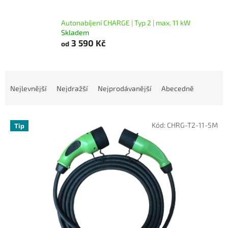
l
Autonabíjení CHARGE | Typ 2 | max. 11 kW
Skladem
3 590 Kč
od
Ř
a
Nejlevnější
Nejdražší
Nejprodávanější
Abecedně
z
e
V
n
Kód:
CHRG-T2-11-5M
Tip
ý
í
p
p
i
r
s
o
p
d
r
u
o
k
d
t
u
ů