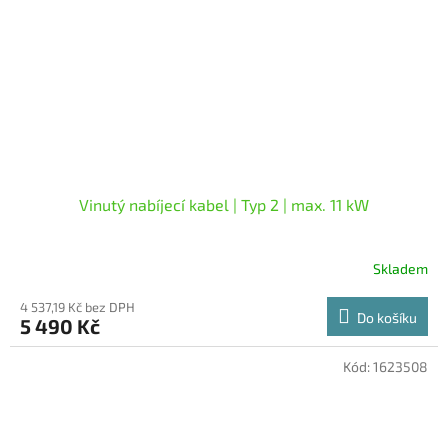
Vinutý nabíjecí kabel | Typ 2 | max. 11 kW
Skladem
Průměrné
hodnocení
4 537,19 Kč bez DPH
produktu
Do košíku
5 490 Kč
je
5,0
z
Kód:
1623508
5
hvězdiček.