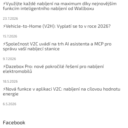
⚡Využijte každé nabíjení na maximum díky nejnovějším
funkcím inteligentního nabíjení od Wallboxu
23.7.2026
⚡Vehicle-to-Home (V2H): Vyplatí se to v roce 2026?
15.7.2026
⚡Společnost V2C uvádí na trh AI asistenta a MCP pro
správu vaší nabíjecí stanice
9.7.2026
⚡Dazebox Pro: nové pokročilé řešení pro nabíjení
elektromobilů
18.5.2026
⚡Nová funkce v aplikaci V2C: nabíjení na cílovou hodnotu
energie
6.5.2026
Facebook