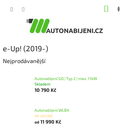
Přejít
NÁKUP
na
obsah
KOŠÍK
P
e-Up! (2019-)
o
s
Nejprodávanější
t
r
a
Autonabíjení GO | Typ 2 | max. 11kW
Skladem
n
10 790 Kč
n
í
p
a
Autonabíjení WLBX
Ve výrobě
n
11 990 Kč
od
e