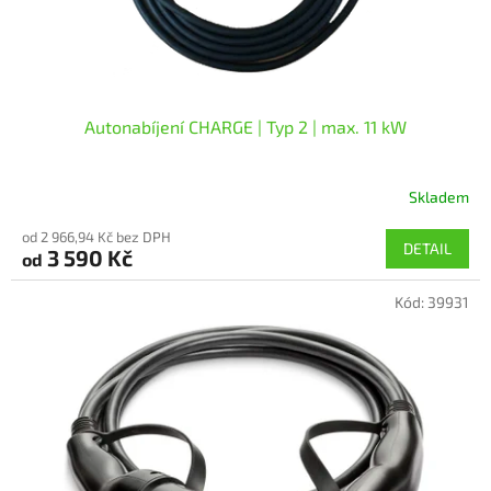
k
t
ů
Autonabíjení CHARGE | Typ 2 | max. 11 kW
Skladem
Průměrné
hodnocení
od 2 966,94 Kč bez DPH
produktu
DETAIL
3 590 Kč
od
je
5,0
Kód:
39931
z
5
hvězdiček.