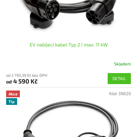
EV nabíjecí kabel Typ 2 | max. 11 kW
Skladem
Průměrné
hodnocení
od 3 793,39 Kč bez DPH
produktu
DETAIL
4 590 Kč
od
je
5,0
Kód:
39820
z
Akce
5
Tip
hvězdiček.