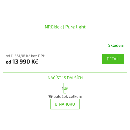
NRGkick | Pure light
Skladem
Průměrné
hodnocení
od 11 561,98 Kč bez DPH
produktu
DETAIL
13 990 Kč
od
je
5,0
z
NAČÍST 15 DALŠÍCH
5
hvězdiček.
S
1
6
t
O
r
79
položek celkem
v
á
l
NAHORU
n
á
k
d
o
v
Z
a
á
c
á
n