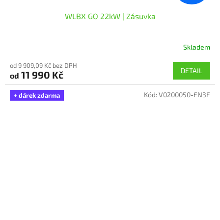
WLBX GO 22kW | Zásuvka
Skladem
Průměrné
hodnocení
od 9 909,09 Kč bez DPH
produktu
DETAIL
11 990 Kč
od
je
5,0
Kód:
V0200050-EN3F
z
+ dárek zdarma
5
hvězdiček.