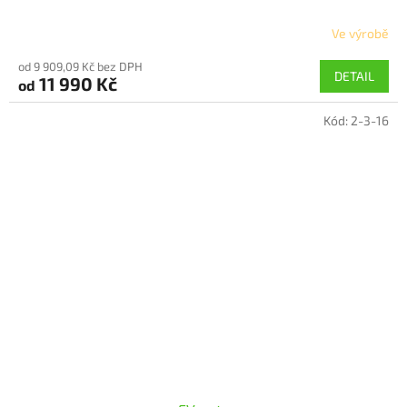
Ve výrobě
Průměrné
hodnocení
od 9 909,09 Kč bez DPH
produktu
DETAIL
11 990 Kč
od
je
5,0
Kód:
2-3-16
z
5
hvězdiček.