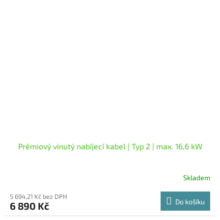
Prémiový vinutý nabíjecí kabel | Typ 2 | max. 16,6 kW
Skladem
Průměrné
hodnocení
5 694,21 Kč bez DPH
produktu
Do košíku
6 890 Kč
je
5,0