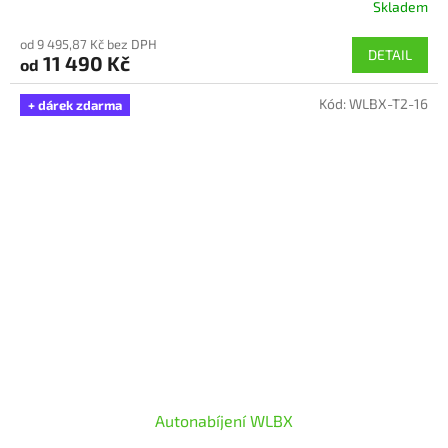
Skladem
Průměrné
hodnocení
od 9 495,87 Kč bez DPH
produktu
DETAIL
11 490 Kč
od
je
5,0
Kód:
WLBX-T2-16
z
+ dárek zdarma
5
hvězdiček.
Autonabíjení WLBX