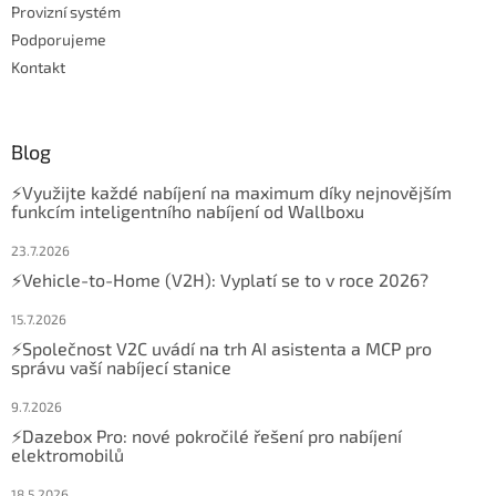
Provizní systém
Podporujeme
Kontakt
Blog
⚡Využijte každé nabíjení na maximum díky nejnovějším
funkcím inteligentního nabíjení od Wallboxu
23.7.2026
⚡Vehicle-to-Home (V2H): Vyplatí se to v roce 2026?
15.7.2026
⚡Společnost V2C uvádí na trh AI asistenta a MCP pro
správu vaší nabíjecí stanice
9.7.2026
⚡Dazebox Pro: nové pokročilé řešení pro nabíjení
elektromobilů
18.5.2026