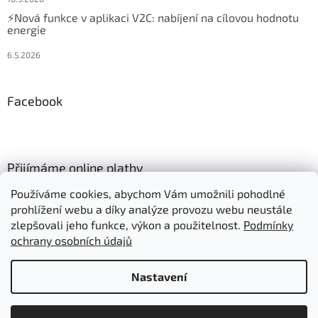
⚡Nová funkce v aplikaci V2C: nabíjení na cílovou hodnotu
energie
6.5.2026
Facebook
Přijímáme online platby
Používáme cookies, abychom Vám umožnili pohodlné
prohlížení webu a díky analýze provozu webu neustále
zlepšovali jeho funkce, výkon a použitelnost.
Podmínky
ochrany osobních údajů
Vytvořil Shoptet
Nastavení
Položky označené "Skladem" expedujeme:
Copyright 2026
Autonabijeni.cz
. Všechna práva vyhrazena.