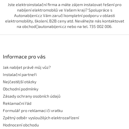
Jste elektroinstalační firma a máte zájem instalovat řešení pro
nabíjení elektromobilů ve Vašem kraji? Spolupráce s
Autonabíjení.cz Vám zaručí kompletní podporu v oblasti
elektromobility, školení, B2B ceny atd. Neváhejte nás kontaktovat
na obchod()autonabijeni.cz nebo na tel. 735 002 006.
Z
á
p
a
Informace pro vás
t
Jak nabíjet právě můj vůz?
í
Instalační partneři
Nejčastější otázky
Obchodní podmínky
Zásady ochrany osobních údajů
Reklamační řád
Formulář pro reklamaci či vratku
Zpětný odběr vysloužilých elektrozařízení
Hodnocení obchodu