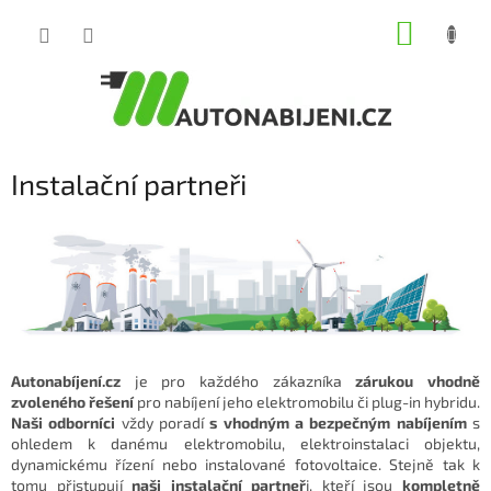
Přejít
NÁKUP
na
obsah
KOŠÍK
Instalační partneři
Autonabíjení.cz
je pro každého zákazníka
zárukou vhodně
zvoleného řešení
pro nabíjení jeho elektromobilu či plug-in hybridu.
Naši odborníci
vždy poradí
s vhodným a bezpečným nabíjením
s
ohledem k danému elektromobilu, elektroinstalaci objektu,
dynamickému řízení nebo instalované fotovoltaice. Stejně tak k
tomu přistupují
naši instalační partneř
i, kteří jsou
kompletně