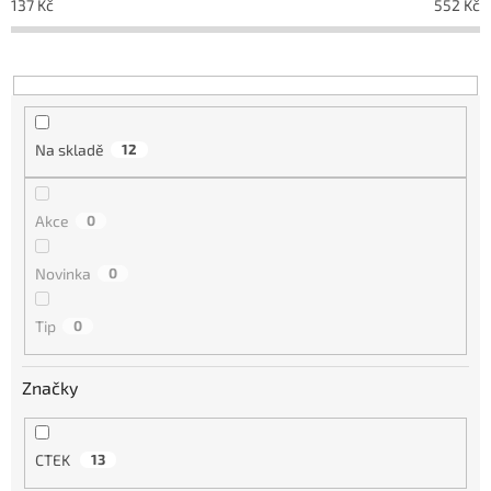
137
Kč
552
Kč
r
o
d
u
k
t
Na skladě
12
ů
Akce
0
Novinka
0
Tip
0
Značky
CTEK
13