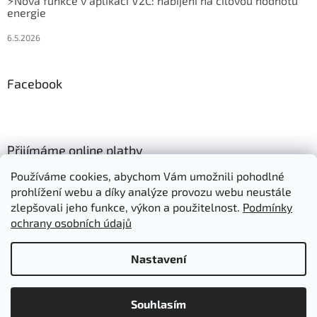
⚡Nová funkce v aplikaci V2C: nabíjení na cílovou hodnotu
energie
6.5.2026
Facebook
Přijímáme online platby
Používáme cookies, abychom Vám umožnili pohodlné
prohlížení webu a díky analýze provozu webu neustále
zlepšovali jeho funkce, výkon a použitelnost.
Podmínky
ochrany osobních údajů
Vytvořil Shoptet
Nastavení
Položky označené "Skladem" expedujeme:
Copyright 2026
Autonabijeni.cz
. Všechna práva vyhrazena.
- objednáno do 10:00 ve stejný den
Souhlasím
Upravit nastavení cookies
- objednáno po 10:00 následující den