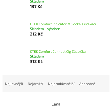
Skladem
137 Kč
CTEK Comfort Indicator M6 očka s indikací
Skladem u výrobce
212 Kč
CTEK Comfort Connect Cig Zástrčka
Skladem
312 Kč
Ř
a
Nejlevnější
Nejdražší
Nejprodávanější
Abecedně
z
e
n
Cena
í
p