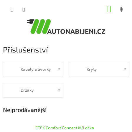
Přejít
NÁKUP
na
obsah
KOŠÍK
Příslušenství
Kabely a Svorky
Kryty
Držáky
Nejprodávanější
CTEK Comfort Connect M8 očka