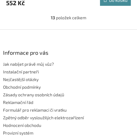
Do košíku
552 Kč
13
položek celkem
O
v
l
Z
á
á
d
p
a
a
Informace pro vás
c
t
í
Jak nabíjet právě můj vůz?
í
p
r
Instalační partneři
v
Nejčastější otázky
k
Obchodní podmínky
y
Zásady ochrany osobních údajů
v
ý
Reklamační řád
p
Formulář pro reklamaci či vratku
i
Zpětný odběr vysloužilých elektrozařízení
s
u
Hodnocení obchodu
Provizní systém