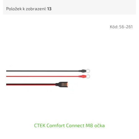
Položek k zobrazení:
13
V
Kód:
56-261
ý
p
i
s
p
r
o
d
u
k
t
ů
CTEK Comfort Connect M8 očka