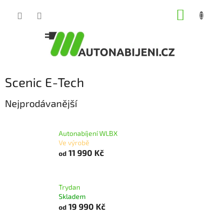
Přejít
NÁKUP
na
obsah
KOŠÍK
Scenic E-Tech
Nejprodávanější
Autonabíjení WLBX
Ve výrobě
11 990 Kč
od
Trydan
Skladem
19 990 Kč
od