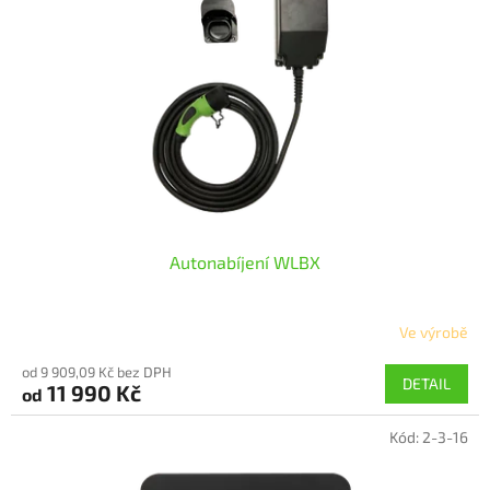
Autonabíjení WLBX
Ve výrobě
Průměrné
hodnocení
od 9 909,09 Kč bez DPH
produktu
DETAIL
11 990 Kč
od
je
5,0
Kód:
2-3-16
z
5
hvězdiček.