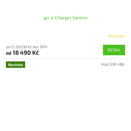
go-e Charger Gemini
Na dotaz
Průměrné
hodnocení
od 15 280,99 Kč bez DPH
produktu
DETAIL
18 490 Kč
od
je
5,0
Kód:
EM-HBL
z
Novinka
5
hvězdiček.