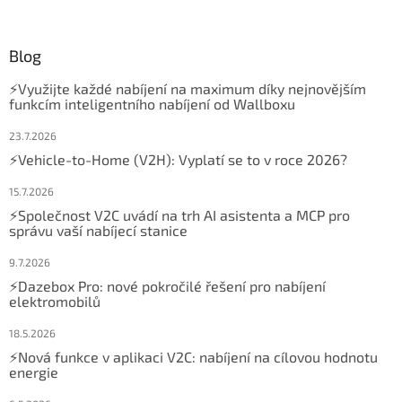
Blog
⚡Využijte každé nabíjení na maximum díky nejnovějším
funkcím inteligentního nabíjení od Wallboxu
23.7.2026
⚡Vehicle-to-Home (V2H): Vyplatí se to v roce 2026?
15.7.2026
⚡Společnost V2C uvádí na trh AI asistenta a MCP pro
správu vaší nabíjecí stanice
9.7.2026
⚡Dazebox Pro: nové pokročilé řešení pro nabíjení
elektromobilů
18.5.2026
⚡Nová funkce v aplikaci V2C: nabíjení na cílovou hodnotu
energie