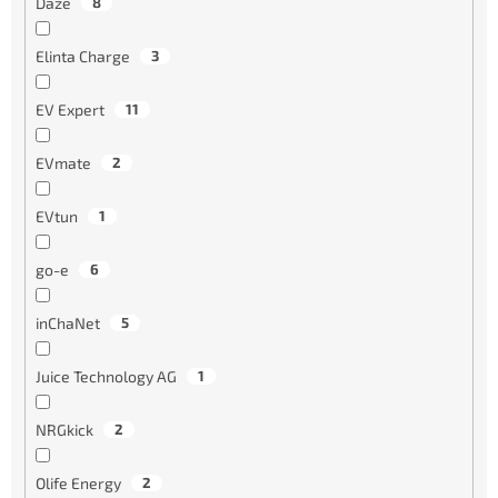
Daze
8
Elinta Charge
3
EV Expert
11
EVmate
2
EVtun
1
go-e
6
inChaNet
5
Juice Technology AG
1
NRGkick
2
Olife Energy
2