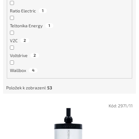
Ratio Electric
1
Teltonika Energy
1
V2C
2
Voltdrive
2
Wallbox
4
Položek k zobrazení:
53
V
Kód:
2971/11
ý
p
i
s
p