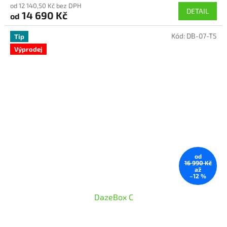
od 12 140,50 Kč bez DPH
DETAIL
14 690 Kč
od
Kód:
DB-07-T5
Tip
Výprodej
od
16 990 Kč
až
–12 %
DazeBox C