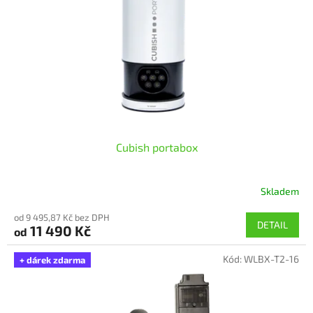
r
o
d
u
k
t
ů
Cubish portabox
Skladem
Průměrné
hodnocení
od 9 495,87 Kč bez DPH
produktu
DETAIL
11 490 Kč
od
je
5,0
Kód:
WLBX-T2-16
z
+ dárek zdarma
5
hvězdiček.