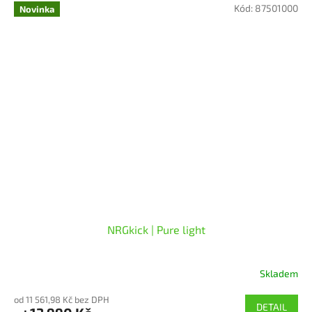
Kód:
87501000
z
Novinka
5
hvězdiček.
NRGkick | Pure light
Skladem
Průměrné
hodnocení
od 11 561,98 Kč bez DPH
produktu
DETAIL