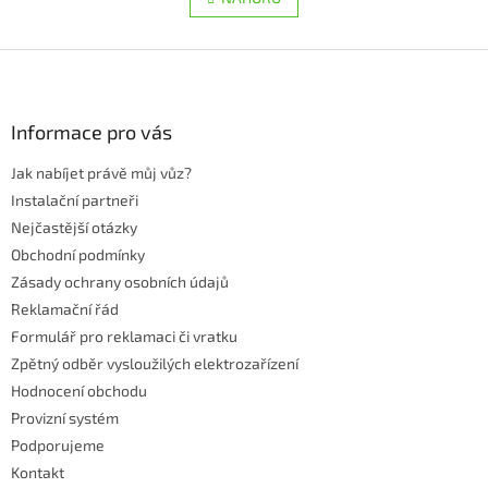
n
á
k
d
o
v
Z
a
á
c
á
n
í
p
í
p
a
Informace pro vás
r
t
v
Jak nabíjet právě můj vůz?
í
k
Instalační partneři
y
v
Nejčastější otázky
ý
Obchodní podmínky
p
Zásady ochrany osobních údajů
i
s
Reklamační řád
u
Formulář pro reklamaci či vratku
Zpětný odběr vysloužilých elektrozařízení
Hodnocení obchodu
Provizní systém
Podporujeme
Kontakt