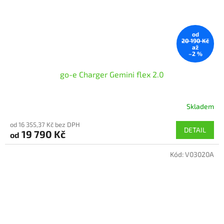
od
20 190 Kč
až
–2 %
go-e Charger Gemini flex 2.0
Skladem
Průměrné
hodnocení
od 16 355,37 Kč bez DPH
produktu
DETAIL
19 790 Kč
od
je
5,0
Kód:
V03020A
z
5
hvězdiček.