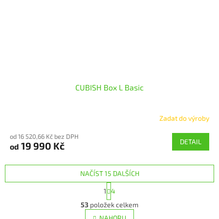
CUBISH Box L Basic
Zadat do výroby
od 16 520,66 Kč bez DPH
DETAIL
19 990 Kč
od
NAČÍST 15 DALŠÍCH
S
1
4
t
O
r
53
položek celkem
v
á
l
NAHORU