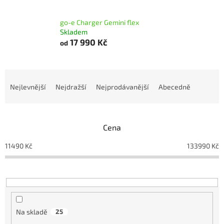
go-e Charger Gemini flex
Skladem
17 990 Kč
od
Ř
a
Nejlevnější
Nejdražší
Nejprodávanější
Abecedně
z
e
n
Cena
í
p
11490
Kč
133990
Kč
r
o
d
u
k
t
Na skladě
25
ů