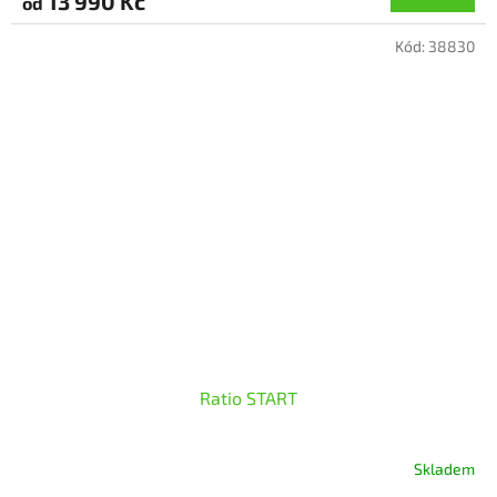
13 990 Kč
od
je
5,0
Kód:
38830
z
5
hvězdiček.
Ratio START
Skladem