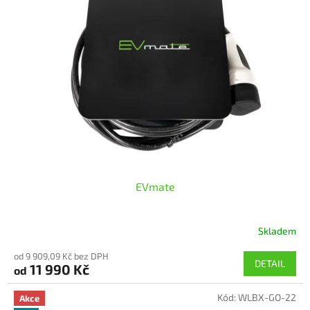
EVmate
Skladem
od 9 909,09 Kč bez DPH
DETAIL
11 990 Kč
od
Kód:
WLBX-GO-22
Akce