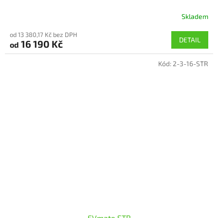
Skladem
Průměrné
hodnocení
od 13 380,17 Kč bez DPH
produktu
DETAIL
16 190 Kč
od
je
5,0
Kód:
2-3-16-STR
z
5
hvězdiček.
EVmate STR