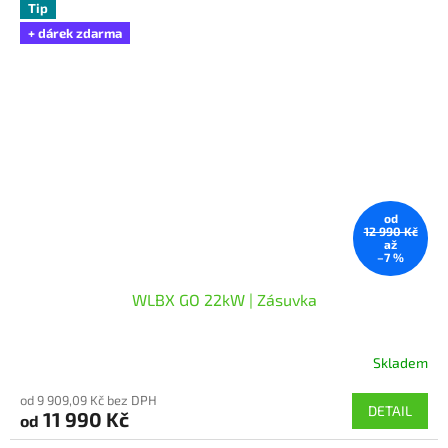
Tip
+ dárek zdarma
od
12 990 Kč
až
–7 %
WLBX GO 22kW | Zásuvka
Skladem
Průměrné
hodnocení
od 9 909,09 Kč bez DPH
produktu
DETAIL
11 990 Kč
od
je
5,0