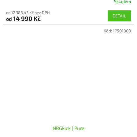
Skladem
Průměrné
hodnocení
od 12 388,43 Kč bez DPH
produktu
DETAIL
14 990 Kč
od
je
5,0
Kód:
17501000
z
5
hvězdiček.
NRGkick | Pure