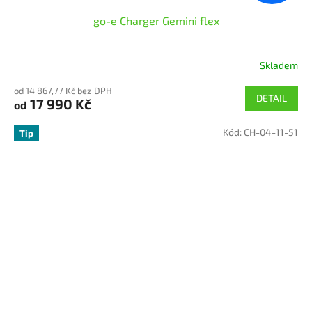
go-e Charger Gemini flex
Skladem
Průměrné
hodnocení
od 14 867,77 Kč bez DPH
produktu
DETAIL
17 990 Kč
od
je
5,0
Kód:
CH-04-11-51
z
Tip
5
hvězdiček.