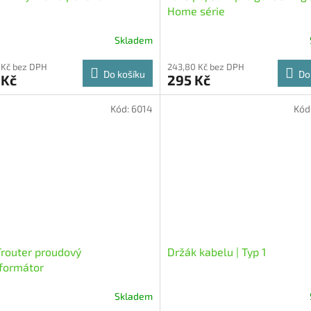
Home série
Skladem
 Kč bez DPH
243,80 Kč bez DPH
Do košíku
Do
 Kč
295 Kč
Kód:
6014
Kód
router proudový
Držák kabelu | Typ 1
formátor
Skladem