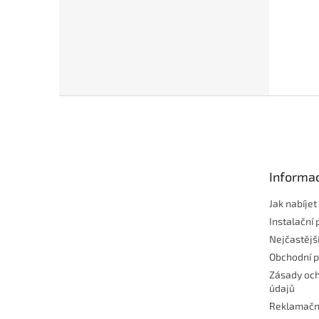
Z
á
p
a
t
Informac
í
Jak nabíje
Instalační 
Nejčastějš
Obchodní 
Zásady och
údajů
Reklamačn