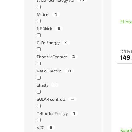
Juice Technology AG
10
Metrel
1
Elint
NRGkick
8
Olife Energy
4
123,14
149
Phoenix Contact
2
Ratio Electric
13
Shelly
1
SOLAR controls
4
Teltonika Energy
1
V2C
8
Kabe