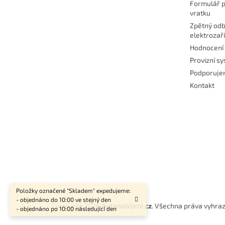
Formulář p
vratku
Zpětný odb
elektrozař
Hodnocení
Provizní s
Podporuj
Kontakt
Položky označené "Skladem" expedujeme:
- objednáno do 10:00 ve stejný den
Copyright 2026
Autonabijeni.cz
. Všechna práva vyhra
- objednáno po 10:00 následující den