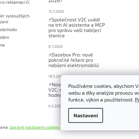
2026?
ro reklamaci či
15.7.2026
ěr vysloužilých
⚡Společnost V2C uvádí
ízení
na trh AI asistenta a MCP
 obchodu
pro správu vaší nabíjecí
stanice
ystém
eme
9.7.2026
⚡Dazebox Pro: nové
pokročilé řešení pro
nabíjení elektromobilů
18.5.2026
⚡Nová funkce v aplikaci
Používáme cookies, abychom Vá
V2C: nabíjení na cílovou
webu a díky analýze provozu w
hodnotu energie
funkce, výkon a použitelnost.
P
6.5.2026
Nastavení
zena.
Upravit nastavení cookies