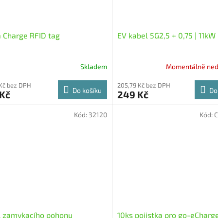
a Charge RFID tag
EV kabel 5G2,5 + 0,75 | 11kW 
Skladem
Momentálně ned
 Kč bez DPH
205,79 Kč bez DPH
Do košíku
Do
 Kč
249 Kč
Kód:
32120
Kód:
C
l zamykacího pohonu
10ks pojistka pro go-eCharg