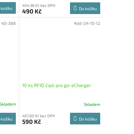
404,96 Kč bez DPH
 košíku
Do košíku
490 Kč
:
40-388
Kód:
CH-10-12
10 ks RFID čipů pro go-eCharger
Skladem
Skladem
Průměrné
hodnocení
487,60 Kč bez DPH
produktu
 košíku
Do košíku
590 Kč
je
5,0
z