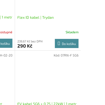
| 1 metr
Flex ID kabel | Trydan
ostupné
Skladem
239,67 Kč bez DPH
 košíku
Do košíku
290 Kč
H-02-20
Kód:
07RN-F 5G6
er
EV kabel 5G6 + 0,75 | 22kW | 1 metr