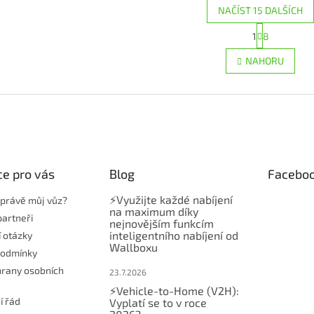
NAČÍST 15 DALŠÍCH
S
1
8
O
t
r
v
NAHORU
á
l
n
á
k
d
o
a
v
c
á
í
n
p
í
r
e pro vás
Blog
Facebo
v
k
⚡Využijte každé nabíjení
y
t právě můj vůz?
na maximum díky
v
partneři
nejnovějším funkcím
ý
inteligentního nabíjení od
í otázky
p
Wallboxu
i
podmínky
s
rany osobních
23.7.2026
u
⚡Vehicle-to-Home (V2H):
í řád
Vyplatí se to v roce