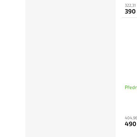
322,31
390
Předn
404,96
490