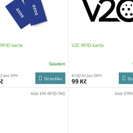
RFID karta
V2C RFID karta
Skladem
Kč bez DPH
81,82 Kč bez DPH
Do košíku
Do
Kč
99 Kč
Kód:
EM-RFID-TAG
Kód:
07RN