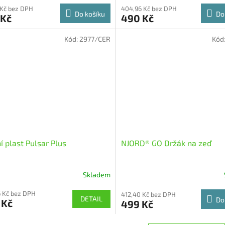
 Kč bez DPH
404,96 Kč bez DPH
Do košíku
Do
 Kč
490 Kč
Kód:
2977/CER
Kód
í plast Pulsar Plus
NJORD® GO Držák na zeď
Skladem
 Kč bez DPH
412,40 Kč bez DPH
DETAIL
Do
 Kč
499 Kč