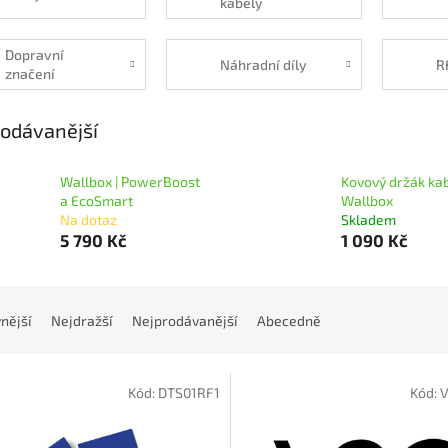
kabely
Dopravní
Náhradní díly
R
značení
odávanější
Wallbox | PowerBoost
Kovový držák kab
a EcoSmart
Wallbox
Na dotaz
Skladem
5 790 Kč
1 090 Kč
nější
Nejdražší
Nejprodávanější
Abecedně
Kód:
DTS01RF1
Kód:
V