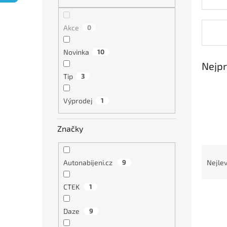
n
e
l
Akce
0
Novinka
10
Nejpr
Tip
3
Výprodej
1
Značky
Ř
a
Autonabijeni.cz
9
Nejlev
z
e
CTEK
1
V
n
ý
í
Daze
9
p
p