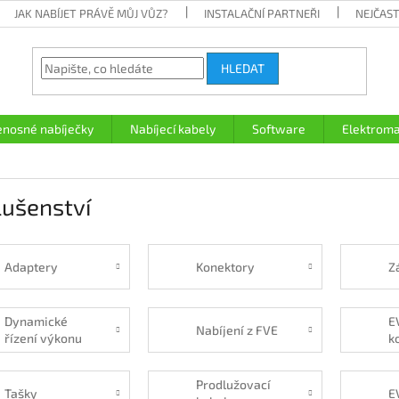
JAK NABÍJET PRÁVĚ MŮJ VŮZ?
INSTALAČNÍ PARTNEŘI
NEJČAST
HLEDAT
enosné nabíječky
Nabíjecí kabely
Software
Elektroma
lušenství
Adaptery
Konektory
Z
Dynamické
E
Nabíjení z FVE
řízení výkonu
k
j
Prodlužovací
Tašky
E