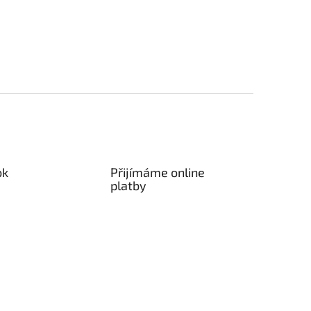
5
hvězdiček.
ok
Přijímáme online
platby