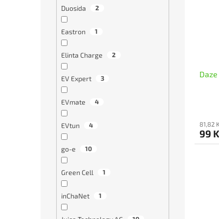
i
r
Duosida
2
s
o
p
d
r
Eastron
1
u
o
k
d
t
Elinta Charge
2
u
ů
Daze 
k
EV Expert
3
t
ů
EVmate
4
81,82 
EVtun
4
99 
go-e
10
Green Cell
1
inChaNet
1