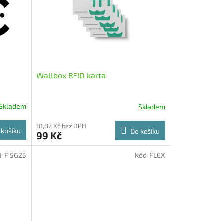
Wallbox RFID karta
Skladem
Skladem
Průměrné
hodnocení
81,82 Kč bez DPH
produktu
 košíku
Do košíku
99 Kč
je
5,0
z
-F 5G25
Kód:
FLEX
5
hvězdiček.