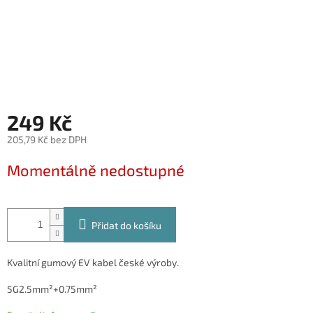
249 Kč
205,79 Kč bez DPH
Měrná
Momentálně nedostupné
cena:
Přidat do košíku
Kvalitní gumový EV kabel české výroby.
5G2.5mm²+0.75mm²