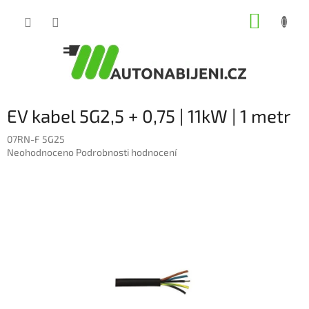
Přejít
NÁKUP
na
obsah
KOŠÍK
EV kabel 5G2,5 + 0,75 | 11kW | 1 metr
07RN-F 5G25
Průměrné
Neohodnoceno
Podrobnosti hodnocení
hodnocení
produktu
je
0,0
z
5
hvězdiček.