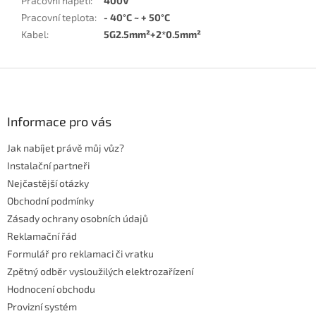
Pracovní napětí
:
400V
Pracovní teplota
:
- 40°C ~ + 50°C
Kabel
:
5G2.5mm²+2*0.5mm²
Z
á
p
a
Informace pro vás
t
Jak nabíjet právě můj vůz?
í
Instalační partneři
Nejčastější otázky
Obchodní podmínky
Zásady ochrany osobních údajů
Reklamační řád
Formulář pro reklamaci či vratku
Zpětný odběr vysloužilých elektrozařízení
Hodnocení obchodu
Provizní systém