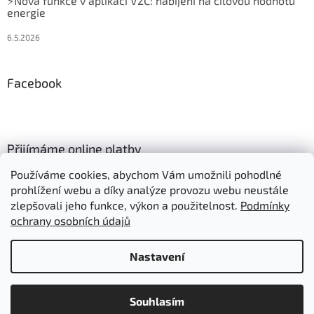
⚡Nová funkce v aplikaci V2C: nabíjení na cílovou hodnotu
energie
6.5.2026
Facebook
Přijímáme online platby
Používáme cookies, abychom Vám umožnili pohodlné
prohlížení webu a díky analýze provozu webu neustále
zlepšovali jeho funkce, výkon a použitelnost.
Podmínky
ochrany osobních údajů
Vytvořil Shoptet
Nastavení
Položky označené "Skladem" expedujeme:
Copyright 2026
Autonabijeni.cz
. Všechna práva vyhrazena.
- objednáno do 10:00 ve stejný den
Souhlasím
Upravit nastavení cookies
- objednáno po 10:00 následující den