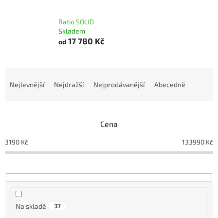
Ratio SOLID
Skladem
17 780 Kč
od
Ř
a
Nejlevnější
Nejdražší
Nejprodávanější
Abecedně
z
e
n
Cena
í
p
3190
Kč
133990
Kč
r
o
d
u
k
t
Na skladě
37
ů