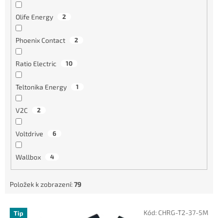
Olife Energy
2
Phoenix Contact
2
Ratio Electric
10
Teltonika Energy
1
V2C
2
Voltdrive
6
Wallbox
4
Položek k zobrazení:
79
V
Kód:
CHRG-T2-37-5M
Tip