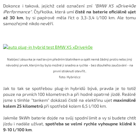
Dokonce i taková, jejichž celé označení zní
"BMW X5 xDrive40e
iPerformance"
. Čtyřkolka, která umí
čistě na baterie oficiálně ujet
až 30 km
, by si papírově měla říct o 3,3-3,4 l/100 km. Ale tomu
samozřejmě nikdo nevěří.
Nabíjecí zásuvka je nad levým předním blatníkem a opět nemá žádný prolis nebo jiný
návodný prvek, kterým by bylo možné ji snadno a rychle - bez dlouhého zaučování - na
první stisknutí otevřít..
foto: Hybrid.cz
Jak to tak se spotřebou plug-in hybridů bývá, pravda je to totiž
pouze na prvních 100 kilometrech a při hodně opatrné jízdě. Reálně
jsme s tímhle "tankem" dokázali čistě na elektřinu ujet
maximálně
kolem 25 kilometrů
při spotřebě kolem 6,5 l/100 km.
Jakmile 9kWh baterie dojde na svůj spodní limit a vy si budete chtít
jízdu i nadále užívat,
spotřeba se velmi rychle vyhoupne klidně k
9-10 l/100 km
.