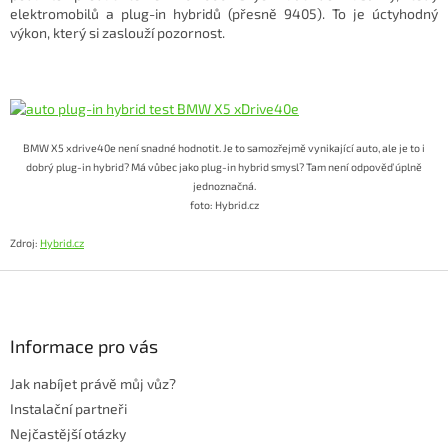
elektromobilů a plug-in hybridů (přesně 9405). To je úctyhodný
výkon, který si zaslouží pozornost.
BMW X5 xdrive40e není snadné hodnotit. Je to samozřejmě vynikající auto, ale je to i
dobrý plug-in hybrid? Má vůbec jako plug-in hybrid smysl? Tam není odpověď úplně
jednoznačná.
foto: Hybrid.cz
Zdroj:
Hybrid.cz
Z
á
p
a
Informace pro vás
t
Jak nabíjet právě můj vůz?
í
Instalační partneři
Nejčastější otázky