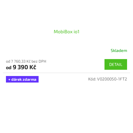
MobiBox io1
Skladem
od 7 760,33 Kč bez DPH
DETAIL
9 390 Kč
od
Kód:
V0200050-1FT2
+ dárek zdarma