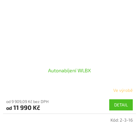
Autonabíjení WLBX
Ve výrobě
Průměrné
hodnocení
od 9 909,09 Kč bez DPH
produktu
DETAIL
11 990 Kč
od
je
5,0
Kód:
2-3-16
z
5
hvězdiček.