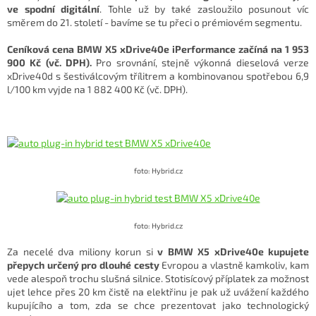
ve spodní digitální
. Tohle už by také zasloužilo posunout víc
směrem do 21. století - bavíme se tu přeci o prémiovém segmentu.
Ceníková cena BMW X5 xDrive40e iPerformance začíná na 1 953
900 Kč (vč. DPH).
Pro srovnání, stejně výkonná dieselová verze
xDrive40d s šestiválcovým třílitrem a kombinovanou spotřebou 6,9
l/100 km vyjde na 1 882 400 Kč (vč. DPH).
foto: Hybrid.cz
foto: Hybrid.cz
Za necelé dva miliony korun si
v BMW X5 xDrive40e kupujete
přepych určený pro dlouhé cesty
Evropou a vlastně kamkoliv, kam
vede alespoň trochu slušná silnice. Stotisícový příplatek za možnost
ujet lehce přes 20 km čistě na elektřinu je pak už uvážení každého
kupujícího a tom, zda se chce prezentovat jako technologický