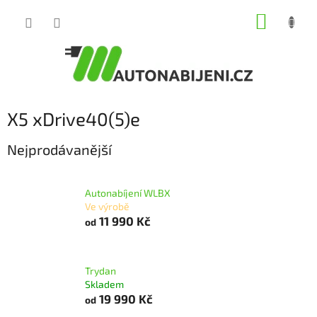
Přejít
NÁKUP
na
obsah
KOŠÍK
X5 xDrive40(5)e
Nejprodávanější
Autonabíjení WLBX
Ve výrobě
11 990 Kč
od
Trydan
Skladem
19 990 Kč
od