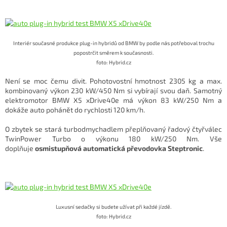
Interiér současné produkce plug-in hybridů od BMW by podle nás potřeboval trochu
popostrčit směrem k současnosti.
foto: Hybrid.cz
Není se moc čemu divit. Pohotovostní hmotnost 2305 kg a max.
kombinovaný výkon 230 kW/450 Nm si vybírají svou daň. Samotný
elektromotor BMW X5 xDrive40e má výkon 83 kW/250 Nm a
dokáže auto pohánět do rychlosti 120 km/h.
O zbytek se stará turbodmychadlem přeplňovaný řadový čtyřválec
TwinPower Turbo o výkonu 180 kW/250 Nm. Vše
doplňuje
osmistupňová automatická převodovka Steptronic
.
Luxusní sedačky si budete užívat při každé jízdě.
foto: Hybrid.cz