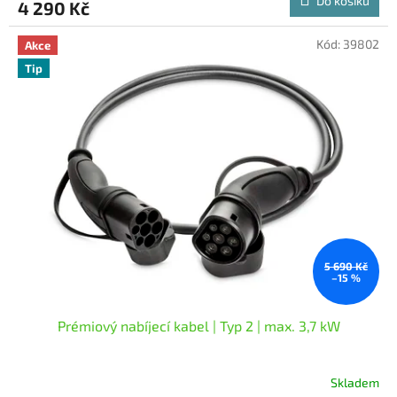
Do košíku
4 290 Kč
je
5,0
z
Kód:
39802
Akce
5
Tip
hvězdiček.
5 690 Kč
–15 %
Prémiový nabíjecí kabel | Typ 2 | max. 3,7 kW
Skladem