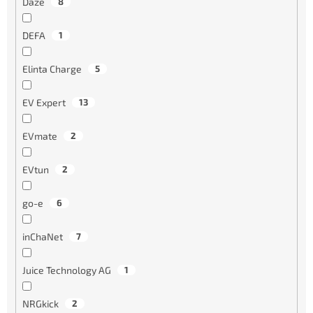
Daze
8
DEFA
1
Elinta Charge
5
EV Expert
13
EVmate
2
EVtun
2
go-e
6
inChaNet
7
Juice Technology AG
1
NRGkick
2