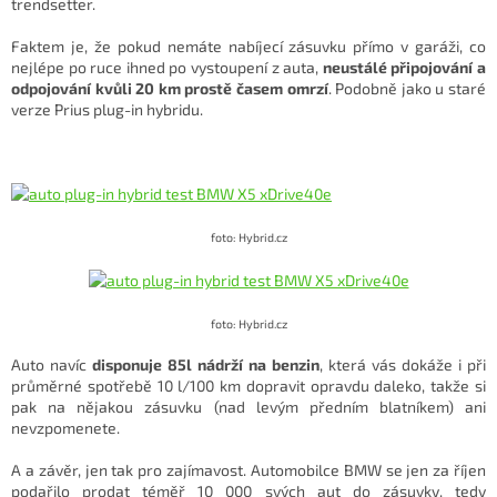
trendsetter.
Faktem je, že pokud nemáte nabíjecí zásuvku přímo v garáži, co
nejlépe po ruce ihned po vystoupení z auta,
neustálé připojování a
odpojování kvůli 20 km prostě časem omrzí
. Podobně jako u staré
verze Prius plug-in hybridu.
foto: Hybrid.cz
foto: Hybrid.cz
Auto navíc
disponuje 85l nádrží na benzin
, která vás dokáže i při
průměrné spotřebě 10 l/100 km dopravit opravdu daleko, takže si
pak na nějakou zásuvku (nad levým předním blatníkem) ani
nevzpomenete.
A a závěr, jen tak pro zajímavost. Automobilce BMW se jen za říjen
podařilo prodat téměř 10 000 svých aut do zásuvky, tedy