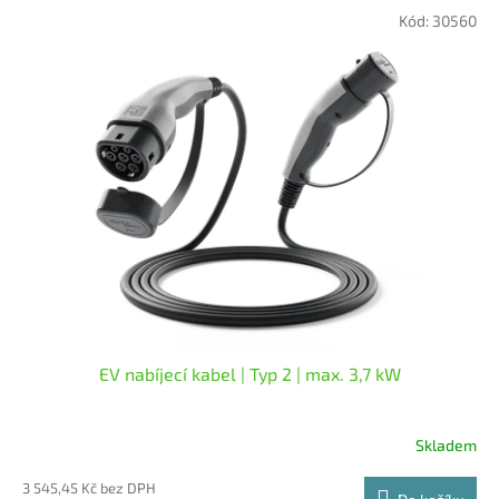
5,0
Kód:
30560
z
5
hvězdiček.
EV nabíjecí kabel | Typ 2 | max. 3,7 kW
Skladem
Průměrné
hodnocení
3 545,45 Kč bez DPH
produktu