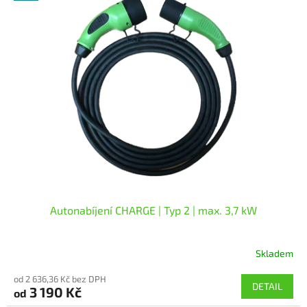
ý
p
i
s
p
r
o
d
u
k
t
ů
Autonabíjení CHARGE | Typ 2 | max. 3,7 kW
Skladem
Průměrné
hodnocení
od 2 636,36 Kč bez DPH
produktu
DETAIL
3 190 Kč
od
je