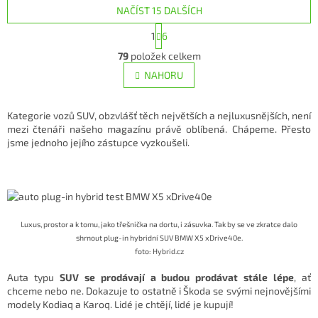
NAČÍST 15 DALŠÍCH
5
hvězdiček.
S
1
6
t
O
r
79
položek celkem
v
á
l
NAHORU
n
á
k
d
o
v
a
Kategorie vozů SUV, obzvlášť těch největších a nejluxusnějších, není
á
c
mezi čtenáři našeho magazínu právě oblíbená. Chápeme. Přesto
n
í
jsme jednoho jejího zástupce vyzkoušeli.
í
p
r
v
k
y
v
Luxus, prostor a k tomu, jako třešnička na dortu, i zásuvka. Tak by se ve zkratce dalo
ý
shrnout plug-in hybridní SUV BMW X5 xDrive40e.
p
foto: Hybrid.cz
i
s
Auta typu
SUV se prodávají a budou prodávat stále lépe
, ať
u
chceme nebo ne. Dokazuje to ostatně i Škoda se svými nejnovějšími
modely Kodiaq a Karoq. Lidé je chtějí, lidé je kupují!