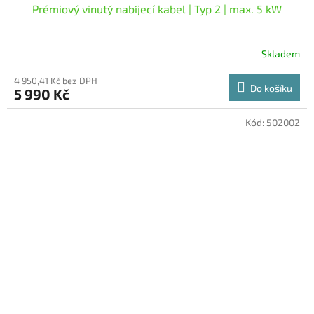
Prémiový vinutý nabíjecí kabel | Typ 2 | max. 5 kW
Skladem
Průměrné
hodnocení
4 950,41 Kč bez DPH
produktu
Do košíku
5 990 Kč
je
5,0
z
Kód:
502002
5
hvězdiček.