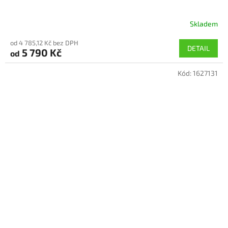
Skladem
Průměrné
hodnocení
od 4 785,12 Kč bez DPH
produktu
DETAIL
5 790 Kč
od
je
5,0
Kód:
1627131
z
5
hvězdiček.