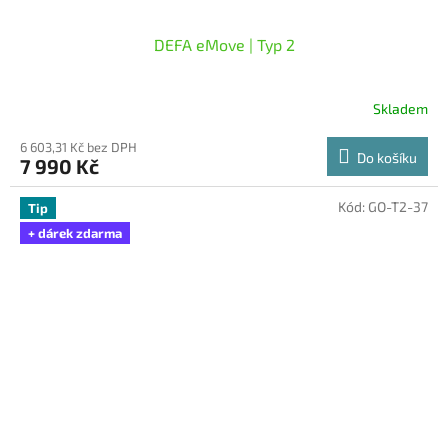
DEFA eMove | Typ 2
Skladem
6 603,31 Kč bez DPH
Do košíku
7 990 Kč
Kód:
GO-T2-37
Tip
+ dárek zdarma