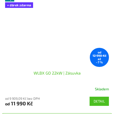
+ dárek zdarma
od
12 990 Kč
až
–7 %
WLBX GO 22kW | Zásuvka
Skladem
Průměrné
hodnocení
od 9 909,09 Kč bez DPH
produktu
DETAIL
11 990 Kč
od
je
5,0
z