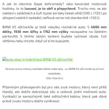
A jak to všechno šlape dohromady? Jako bavorské motorové
hodinky. Je to
luxusní, je to obří a přepychové
. Trochu moc se ale
naklání v zatáčkách a kufr byste asi taky čekali větší (500 l, 1720 l po
sklopení zadních sedadel; naftová verze má standardně +150 l).
BMW X5 xDrive40e je totiž vskutku rozměrné auto. S
4886 mm
délky, 1938 mm šířky a 1762 mm výšky
nezapadne na žádném
parkovišti. S tímhle oblým tankem budete vyčnívat všude. Což
většinou taky chcete, když už si ho kupujete.
Od auta za dva miliony nečekáte žádné velké seky - a u BMW X5 xDrive40e se jich ani
nedočkáte.
foto: Hybrid.cz
Příjemným překvapením byl pro nás zvuk motoru, který není příliš
hlasitý, ale dobře dokresluje sílu a celkové jízdní možnosti auta.
Vynikající je samozřejmě také odhlučnění kabiny, které pak dává
právě zvuku motoru dobře vyniknout.