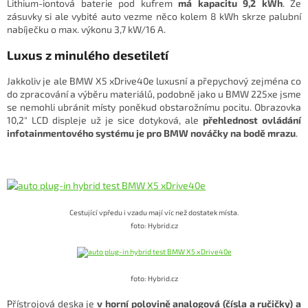
Lithium-iontová baterie pod kufrem
má kapacitu 9,2 kWh
. Ze
zásuvky si ale vybité auto vezme něco kolem 8 kWh skrze palubní
nabíječku o max. výkonu 3,7 kW/16 A.
Luxus z minulého desetiletí
Jakkoliv je ale BMW X5 xDrive40e luxusní a přepychový zejména co
do zpracování a výběru materiálů, podobně jako u BMW 225xe jsme
se nemohli ubránit místy poněkud obstarožnímu pocitu. Obrazovka
10,2" LCD displeje už je sice dotyková, ale
přehlednost ovládání
infotainmentového systému je pro BMW nováčky na bodě mrazu
.
Cestující vpředu i vzadu mají víc než dostatek místa.
foto: Hybrid.cz
foto: Hybrid.cz
Přístrojová deska je
v horní polovině analogová (čísla a ručičky) a