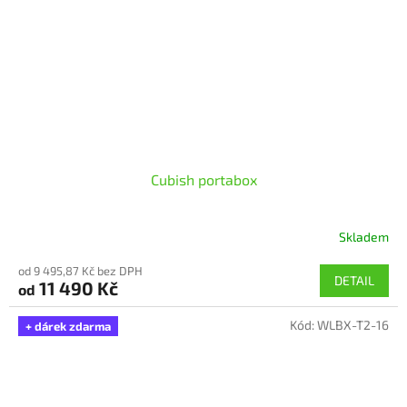
Cubish portabox
Skladem
Průměrné
hodnocení
od 9 495,87 Kč bez DPH
produktu
DETAIL
11 490 Kč
od
je
5,0
Kód:
WLBX-T2-16
z
+ dárek zdarma
5
hvězdiček.