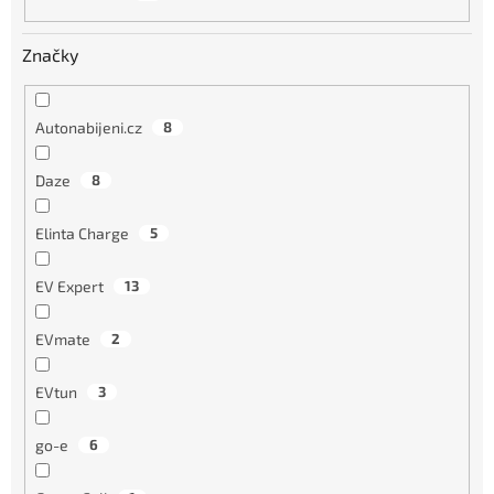
Značky
Autonabijeni.cz
8
Daze
8
Elinta Charge
5
EV Expert
13
EVmate
2
EVtun
3
go-e
6