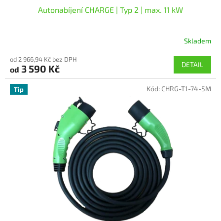
Autonabíjení CHARGE | Typ 2 | max. 11 kW
Skladem
Průměrné
hodnocení
od 2 966,94 Kč bez DPH
produktu
DETAIL
3 590 Kč
od
je
5,0
Kód:
CHRG-T1-74-5M
z
Tip
5
hvězdiček.