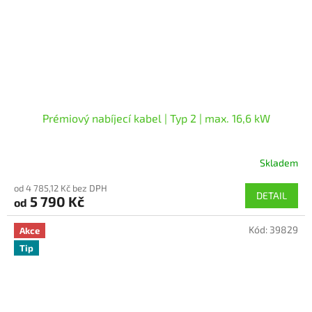
Prémiový nabíjecí kabel | Typ 2 | max. 16,6 kW
Skladem
od 4 785,12 Kč bez DPH
DETAIL
5 790 Kč
od
Kód:
39829
Akce
Tip