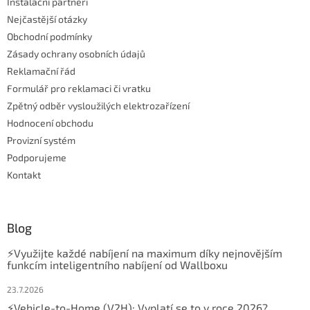
Instalační partneři
y
v
Nejčastější otázky
ý
Obchodní podmínky
p
Zásady ochrany osobních údajů
i
s
Reklamační řád
u
Formulář pro reklamaci či vratku
Zpětný odběr vysloužilých elektrozařízení
Hodnocení obchodu
Provizní systém
Podporujeme
Kontakt
Blog
⚡Využijte každé nabíjení na maximum díky nejnovějším
funkcím inteligentního nabíjení od Wallboxu
23.7.2026
⚡Vehicle-to-Home (V2H): Vyplatí se to v roce 2026?