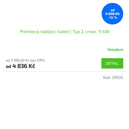
od
5 690 Kč
–15 %
Prémiový nabíjecí kabel | Typ 2 | max. 11 kW
Skladem
Průměrné
hodnocení
od 3 996,69 Kč bez DPH
produktu
DETAIL
4 836 Kč
od
je
5,0
Kód:
39935
z
5
hvězdiček.