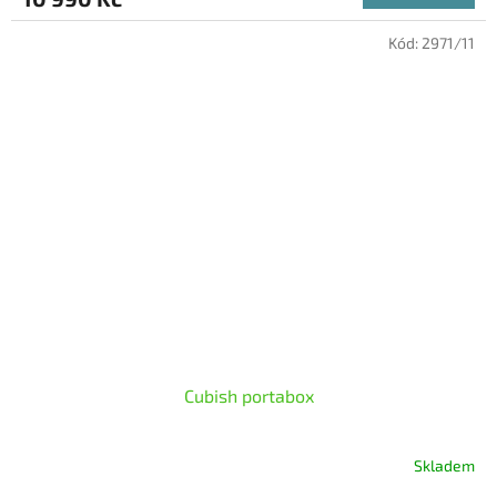
Kód:
2971/11
Cubish portabox
Skladem
Průměrné
hodnocení