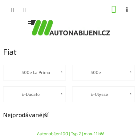
Přejít
NÁKUP
na
obsah
KOŠÍK
Fiat
500e La Prima
500e
E-Ducato
E-Ulysse
Nejprodávanější
Autonabíjení GO | Typ 2 | max. 11kW