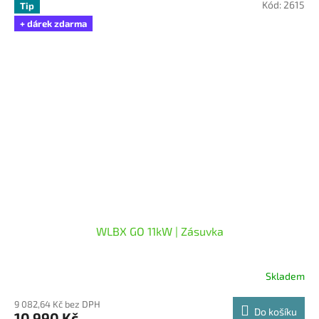
Kód:
2615
z
Tip
5
+ dárek zdarma
hvězdiček.
WLBX GO 11kW | Zásuvka
Skladem
9 082,64 Kč bez DPH
Do košíku
10 990 Kč