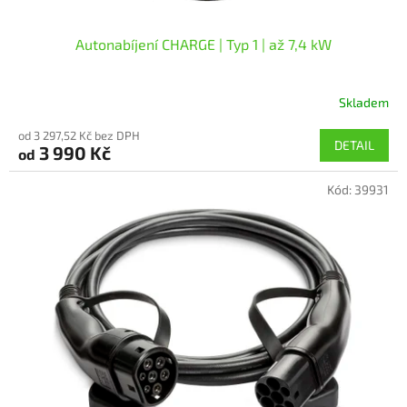
Autonabíjení CHARGE | Typ 1 | až 7,4 kW
Skladem
Průměrné
hodnocení
od 3 297,52 Kč bez DPH
produktu
DETAIL
3 990 Kč
od
je
5,0
Kód:
39931
z
5
hvězdiček.