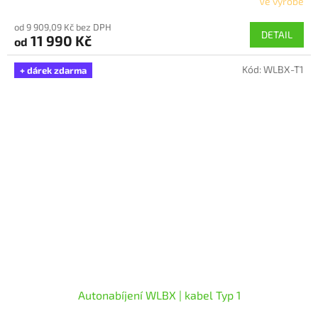
Ve výrobě
Průměrné
hodnocení
od 9 909,09 Kč bez DPH
produktu
DETAIL
11 990 Kč
od
je
5,0
Kód:
WLBX-T1
z
+ dárek zdarma
5
hvězdiček.
Autonabíjení WLBX | kabel Typ 1