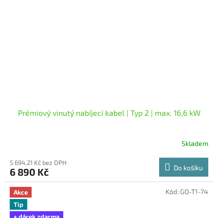
Prémiový vinutý nabíjecí kabel | Typ 2 | max. 16,6 kW
Skladem
Průměrné
hodnocení
5 694,21 Kč bez DPH
produktu
Do košíku
6 890 Kč
je
5,0
z
Kód:
GO-T1-74
Akce
5
Tip
hvězdiček.
+ dárek zdarma