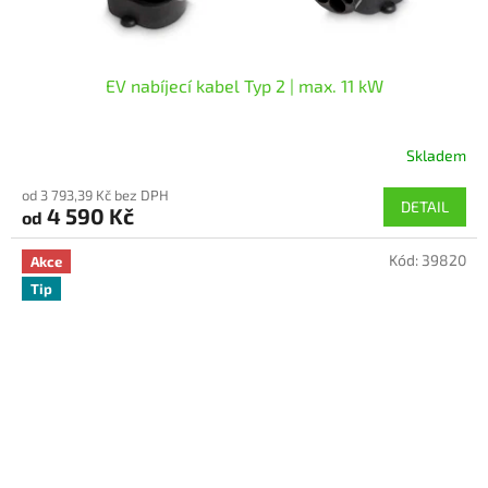
EV nabíjecí kabel Typ 2 | max. 11 kW
Skladem
Průměrné
hodnocení
od 3 793,39 Kč bez DPH
produktu
DETAIL
4 590 Kč
od
je
5,0
Kód:
39820
z
Akce
5
Tip
hvězdiček.