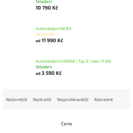
Skladem
10 790 Kč
Autonabíjení WLBX
Ve výrobě
11 990 Kč
od
Autonabíjení CHARGE | Typ 2 | max. 11 kW
Skladem
3 590 Kč
od
Ř
a
Nejlevnější
Nejdražší
Nejprodávanější
Abecedně
z
e
n
Cena
í
p