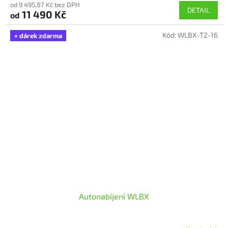
od 9 495,87 Kč bez DPH
produktu
DETAIL
11 490 Kč
od
je
5,0
Kód:
WLBX-T2-16
z
+ dárek zdarma
5
hvězdiček.
Autonabíjení WLBX