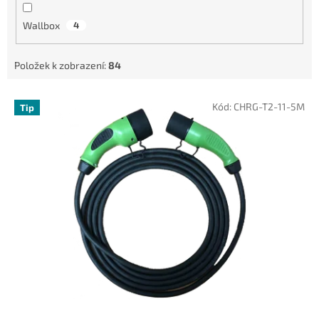
Wallbox
4
Položek k zobrazení:
84
V
Kód:
CHRG-T2-11-5M
Tip
ý
p
i
s
p
r
o
d
u
k
t
ů