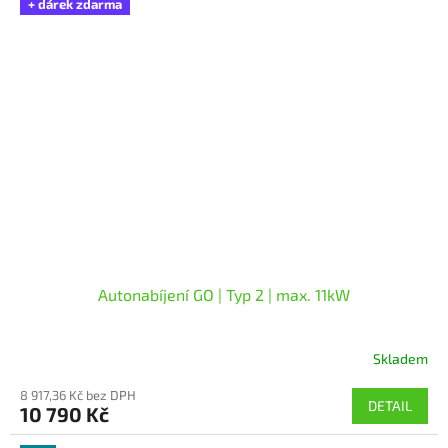
+ dárek zdarma
hvězdiček.
Autonabíjení GO | Typ 2 | max. 11kW
Skladem
Průměrné
hodnocení
8 917,36 Kč bez DPH
produktu
DETAIL
10 790 Kč
je
5,0