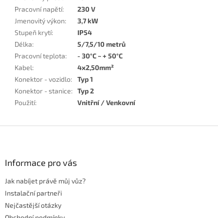
Pracovní napětí
:
230 V
Jmenovitý výkon
:
3,7 kW
Stupeň krytí
:
IP54
Délka
:
5/7,5/10 metrů
Pracovní teplota
:
- 30°C ~ + 50°C
Kabel
:
4x2,50mm²
Konektor - vozidlo
:
Typ 1
Konektor - stanice
:
Typ 2
Použití
:
Vnitřní / Venkovní
Z
á
p
a
Informace pro vás
t
Jak nabíjet právě můj vůz?
í
Instalační partneři
Nejčastější otázky
Obchodní podmínky