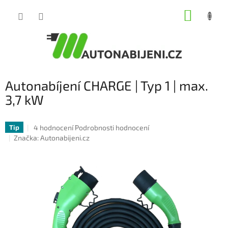
Přejít
NÁKUP
na
obsah
KOŠÍK
Autonabíjení CHARGE | Typ 1 | max.
3,7 kW
Průměrné
4 hodnocení
Podrobnosti hodnocení
Tip
hodnocení
Značka:
Autonabijeni.cz
produktu
je
5,0
z
5
hvězdiček.