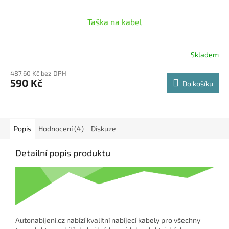
Taška na kabel
Skladem
Průměrné
hodnocení
487,60 Kč bez DPH
produktu
590 Kč
Do košíku
je
5,0
z
5
hvězdiček.
Popis
Hodnocení (4)
Diskuze
Detailní popis produktu
Autonabijeni.cz nabízí kvalitní nabíjecí kabely pro všechny