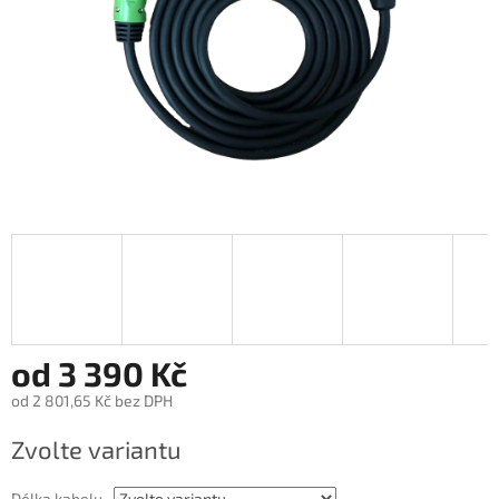
od
3 390 Kč
od
2 801,65 Kč
bez DPH
Měrná
Zvolte variantu
cena:
Délka kabelu