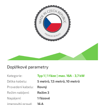
Doplňkové parametry
Kategorie
:
Typ 1 | 1 fáze | max. 16A - 3,7 kW
Délka kabelu
:
5 metrů, 7,5 metrů, 10 metrů
Provedení kabelu
:
Rovný
Režim nabíjení
:
Režim 3
Napájení
:
1 fázové
Jmenovitý proud
:
16 A