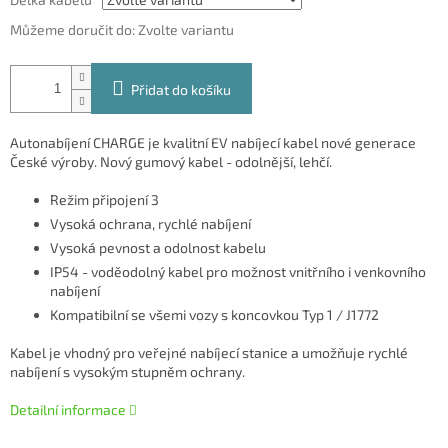
Můžeme doručit do:
Zvolte variantu
Přidat do košíku
Autonabíjení CHARGE je k
valitní EV nabíjecí kabel nové generace
České výroby. Nový gumový kabel - odolnější, lehčí.
Režim připojení 3
Vysoká ochrana, rychlé nabíjení
Vysoká pevnost a odolnost kabelu
IP54 - voděodolný kabel pro možnost vnitřního i venkovního
nabíjení
Kompatibilní se všemi vozy s koncovkou Typ 1 / J1772
Kabel
je vhodný
pro veřejné nabíjecí
stanice a umožňuje
rychlé
nabíjení
s vysokým stupněm
ochrany.
Detailní informace