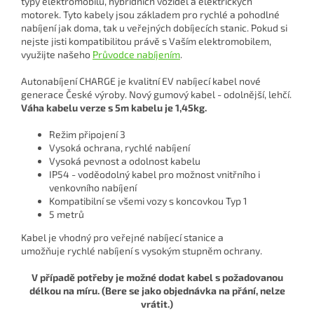
typy elektromobilů, hybridních vozidel a elektrických
motorek. Tyto kabely jsou základem pro rychlé a pohodlné
nabíjení jak doma, tak u veřejných dobíjecích stanic. Pokud si
nejste jisti kompatibilitou právě s Vaším elektromobilem,
využijte našeho
Průvodce nabíjením
.
Autonabíjení CHARGE je k
valitní EV nabíjecí kabel nové
generace České výroby. Nový gumový kabel - odolnější, lehčí.
Váha kabelu verze s 5m kabelu je 1,45kg.
Režim připojení 3
Vysoká ochrana, rychlé nabíjení
Vysoká pevnost a odolnost kabelu
IP54 - voděodolný kabel pro možnost vnitřního i
venkovního nabíjení
Kompatibilní se všemi vozy s koncovkou Typ 1
5 metrů
Kabel
je vhodný
pro veřejné nabíjecí
stanice a
umožňuje
rychlé nabíjení
s vysokým stupněm
ochrany.
V případě potřeby je možné dodat kabel s požadovanou
délkou na míru. (Bere se jako objednávka na přání, nelze
vrátit.)