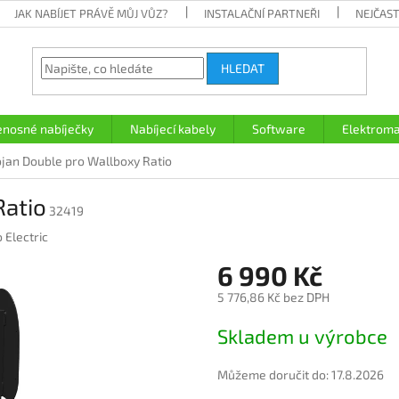
JAK NABÍJET PRÁVĚ MŮJ VŮZ?
INSTALAČNÍ PARTNEŘI
NEJČAST
HLEDAT
enosné nabíječky
Nabíjecí kabely
Software
Elektroma
ojan Double pro Wallboxy Ratio
Ratio
32419
 Electric
6 990 Kč
5 776,86 Kč bez DPH
Měrná
Skladem u výrobce
cena:
Můžeme doručit do:
17.8.2026