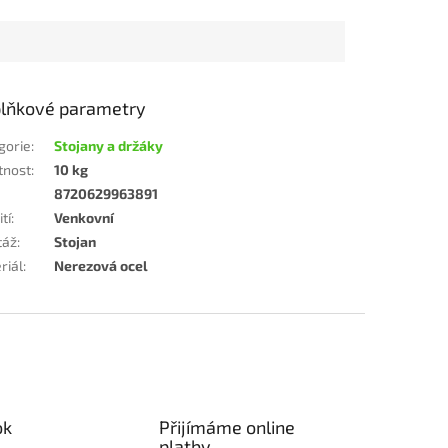
lňkové parametry
gorie
:
Stojany a držáky
tnost
:
10 kg
8720629963891
tí
:
Venkovní
táž
:
Stojan
riál
:
Nerezová ocel
ok
Přijímáme online
platby