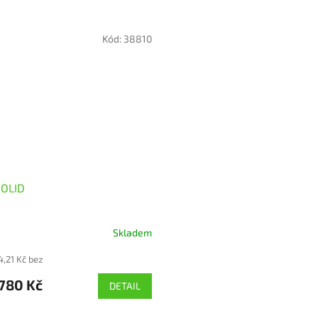
Kód:
38810
SOLID
Skladem
né
ní
4,21 Kč bez
u
780 Kč
DETAIL