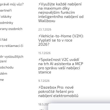
⚡Využijte každé nabíjení
t právě můj vůz?
na maximum díky
partneři
nejnovějším funkcím
inteligentního nabíjení od
í otázky
Wallboxu
podmínky
rany osobních
23.7.2026
⚡Vehicle-to-Home (V2H):
í řád
Vyplatí se to v roce
2026?
ro reklamaci či
15.7.2026
ěr vysloužilých
⚡Společnost V2C uvádí
ízení
na trh AI asistenta a MCP
 obchodu
pro správu vaší nabíjecí
stanice
ystém
eme
9.7.2026
⚡Dazebox Pro: nové
pokročilé řešení pro
nabíjení elektromobilů
18.5.2026