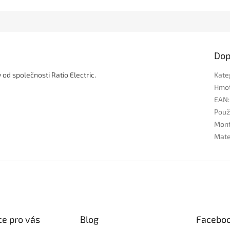
ek.
Dop
od společnosti Ratio Electric.
Kate
Hmo
EAN
:
Použi
Mon
Mate
e pro vás
Blog
Facebo