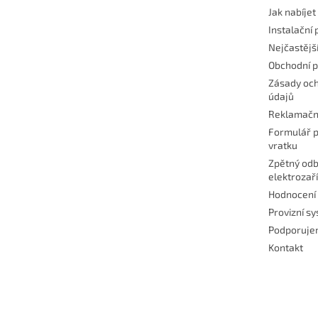
Jak nabíje
Instalační 
Nejčastějš
Obchodní 
Zásady och
údajů
Reklamačn
Formulář p
vratku
Zpětný odb
elektrozař
Hodnocení
Provizní s
Podporuj
Kontakt