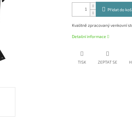
Přidat do koš
Kvalitně zpracovaný venkovní sto
Detailní informace
TISK
ZEPTAT SE
H