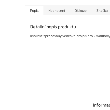
hvězdič
Popis
Hodnocení
Diskuze
Značka
Detailní popis produktu
Kvalitně zpracovaný venkovní stojan pro 2 wallboxy 
Z
á
p
a
t
Informac
í