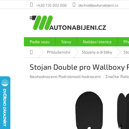
Přejít
+420 735 002 006
obchod@autonabijeni.cz
na
obsah
Podle vozu
Slevy
Nabíjecí stanice
Př
Domů
Příslušenství
Stojany a držáky
St
Stojan Double pro Wallboxy 
Průměrné
Neohodnoceno
Podrobnosti hodnocení
Značka:
Ratio
hodnocení
produktu
je
0,0
z
5
hvězdiček.