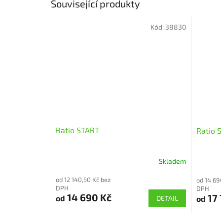
Související produkty
Kód:
38830
Ratio START
Ratio 
Skladem
Průměr
hodnoce
od 12 140,50 Kč bez
od 14 69
produkt
DPH
DPH
je
14 690 Kč
17 
od
od
DETAIL
5,0
z
5