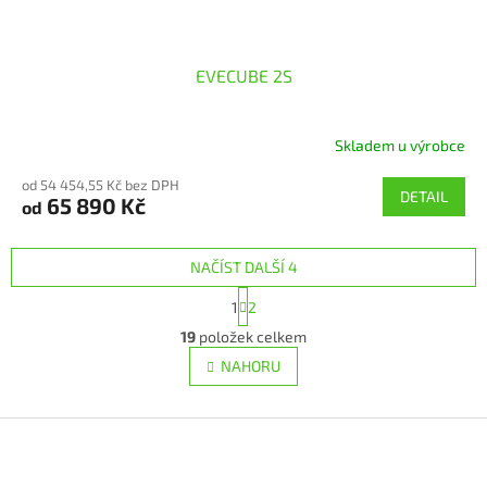
EVECUBE 2S
Skladem u výrobce
od 54 454,55 Kč bez DPH
DETAIL
65 890 Kč
od
NAČÍST DALŠÍ 4
S
1
2
t
O
r
19
položek celkem
v
á
l
NAHORU
n
á
k
d
o
v
Z
a
á
c
á
n
í
p
í