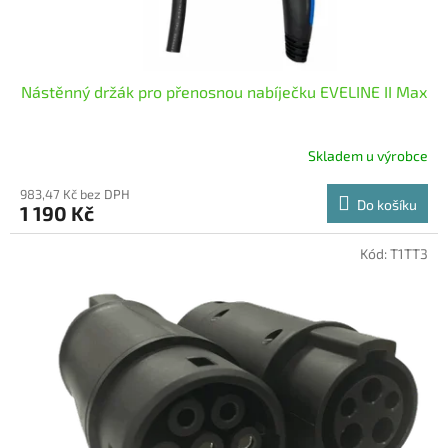
t
ů
Nástěnný držák pro přenosnou nabíječku EVELINE II Max
Skladem u výrobce
983,47 Kč bez DPH
Do košíku
1 190 Kč
Kód:
T1TT3