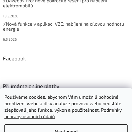
⚡Dazebox Pro: nové pokročilé řešení pro nabíjení
elektromobilů
18.5.2026
⚡Nová funkce v aplikaci V2C: nabíjení na cílovou hodnotu
energie
6.5.2026
Facebook
Přijímáme online platby
Používáme cookies, abychom Vám umožnili pohodlné
prohlížení webu a díky analýze provozu webu neustále
zlepšovali jeho funkce, výkon a použitelnost.
Podmínky
ochrany osobních údajů
Vytvořil Shoptet
Nastavení