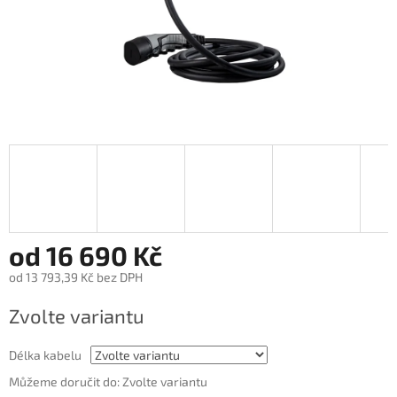
od
16 690 Kč
od
13 793,39 Kč
bez DPH
Měrná
Zvolte variantu
cena:
Délka kabelu
Můžeme doručit do:
Zvolte variantu