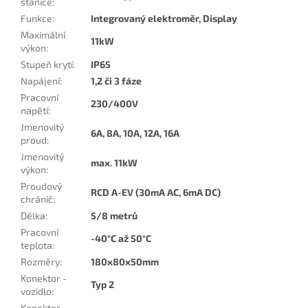
stanice
:
Funkce
:
Integrovaný elektroměr, Display
Maximální
11kW
výkon
:
Stupeň krytí
:
IP65
Napájení
:
1,2 či 3 fáze
Pracovní
230/400V
napětí
:
Jmenovitý
6A, 8A, 10A, 12A, 16A
proud
:
Jmenovitý
max. 11kW
výkon
:
Proudový
RCD A-EV (30mA AC, 6mA DC)
chránič
:
Délka
:
5/8 metrů
Pracovní
-40°C až 50°C
teplota
:
Rozměry
:
180x80x50mm
Konektor -
Typ 2
vozidlo
:
Konektor -