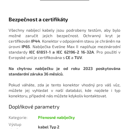
Bezpečnost a certifikáty
Všechny nabíjecí kabely jsou podrobeny testům, aby bylo
možné zaručit jejich bezpečnost. Ochranný kryt je
certifikován
IP44
. Konektor v odpojeném stavu je chráněn na
úrovni
IP65
. Nabíječka Eveline Max II naplňuje mezinárodní
standardy
IEC 61851-1 a IEC 62196-2 16-32A
. Pro použití v
Evropské unii je certifikována s
CE
a
TUV
.
Na chytrou nabíječku je od roku 2023 poskytována
standardní záruka 36 měsíců.
Pokud váháte, zda je tento konektor vhodný pro váš vůz,
můžete jej vyhledat v naší databázi, kde najdete i
typ
konektoru, případně nás můžete kdykoliv kontaktovat.
Doplňkové parametry
Kategorie
:
Přenosné nabíječky
Výstup
kabel Typ 2