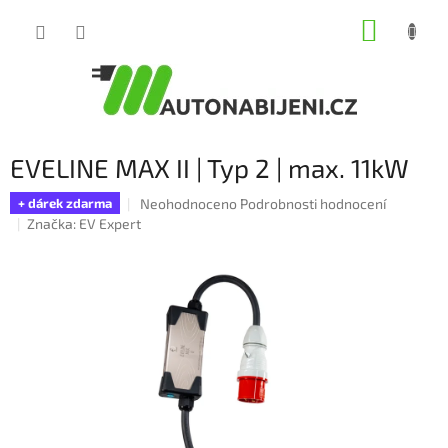
Přejít
NÁKUP
na
obsah
KOŠÍK
EVELINE MAX II | Typ 2 | max. 11kW
Průměrné
Neohodnoceno
Podrobnosti hodnocení
+ dárek zdarma
hodnocení
Značka:
EV Expert
produktu
je
0,0
z
5
hvězdiček.