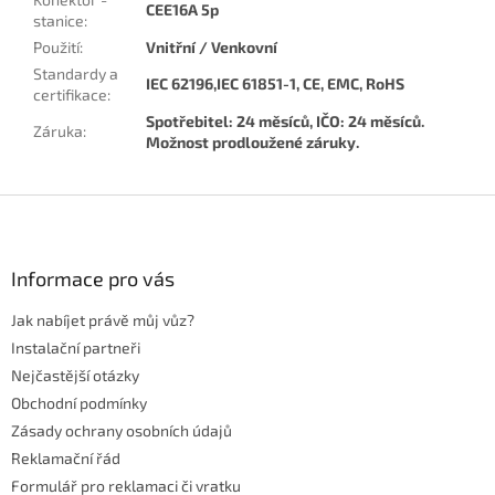
CEE16A 5p
stanice
:
Použití
:
Vnitřní / Venkovní
Standardy a
IEC 62196,IEC 61851-1, CE, EMC, RoHS
certifikace
:
Spotřebitel: 24 měsíců, IČO: 24 měsíců.
Záruka
:
Možnost prodloužené záruky.
Z
á
p
a
Informace pro vás
t
Jak nabíjet právě můj vůz?
í
Instalační partneři
Nejčastější otázky
Obchodní podmínky
Zásady ochrany osobních údajů
Reklamační řád
Formulář pro reklamaci či vratku