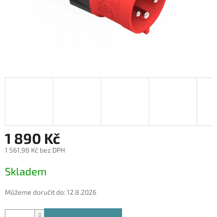
1 890 Kč
1 561,98 Kč bez DPH
Měrná
Skladem
cena:
Můžeme doručit do:
12.8.2026