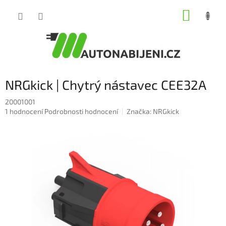
Přejít
NÁKUP
na
obsah
KOŠÍK
NRGkick | Chytrý nástavec CEE32A
20001001
Průměrné
1 hodnocení
Podrobnosti hodnocení
Značka:
NRGkick
hodnocení
produktu
je
5,0
z
5
hvězdiček.