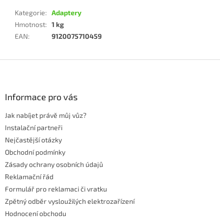
Kategorie
:
Adaptery
Hmotnost
:
1 kg
EAN
:
9120075710459
Z
á
p
a
Informace pro vás
t
Jak nabíjet právě můj vůz?
í
Instalační partneři
Nejčastější otázky
Obchodní podmínky
Zásady ochrany osobních údajů
Reklamační řád
Formulář pro reklamaci či vratku
Zpětný odběr vysloužilých elektrozařízení
Hodnocení obchodu