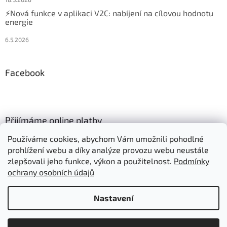
⚡Nová funkce v aplikaci V2C: nabíjení na cílovou hodnotu
energie
6.5.2026
Facebook
Přijímáme online platby
Používáme cookies, abychom Vám umožnili pohodlné
prohlížení webu a díky analýze provozu webu neustále
zlepšovali jeho funkce, výkon a použitelnost.
Podmínky
ochrany osobních údajů
Vytvořil Shoptet
Nastavení
Položky označené "Skladem" expedujeme:
Copyright 2026
Autonabijeni.cz
. Všechna práva vyhrazena.