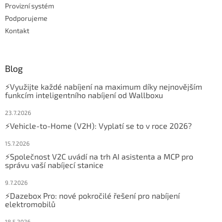
Provizní systém
Podporujeme
Kontakt
Blog
⚡Využijte každé nabíjení na maximum díky nejnovějším
funkcím inteligentního nabíjení od Wallboxu
23.7.2026
⚡Vehicle-to-Home (V2H): Vyplatí se to v roce 2026?
15.7.2026
⚡Společnost V2C uvádí na trh AI asistenta a MCP pro
správu vaší nabíjecí stanice
9.7.2026
⚡Dazebox Pro: nové pokročilé řešení pro nabíjení
elektromobilů
18.5.2026