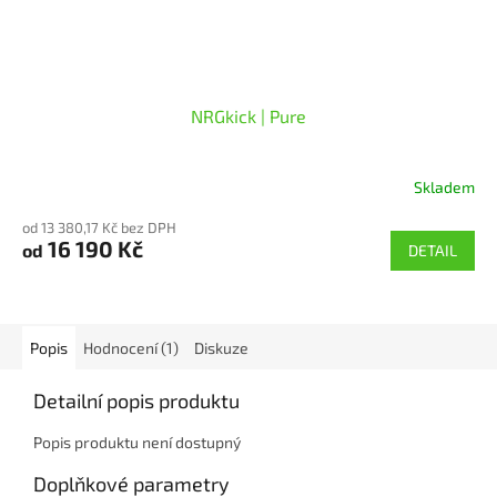
NRGkick | Pure
Skladem
Průměrné
hodnocení
od 13 380,17 Kč bez DPH
produktu
16 190 Kč
od
DETAIL
je
5,0
z
5
hvězdiček.
Popis
Hodnocení (1)
Diskuze
Detailní popis produktu
Popis produktu není dostupný
Doplňkové parametry