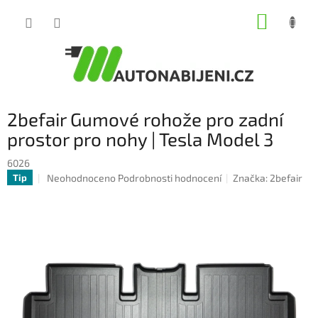
Přejít
NÁKUP
na
obsah
KOŠÍK
2befair Gumové rohože pro zadní
prostor pro nohy | Tesla Model 3
6026
Průměrné
Neohodnoceno
Podrobnosti hodnocení
Značka:
2befair
Tip
hodnocení
produktu
je
0,0
z
5
hvězdiček.