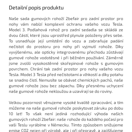
Detailní popis produktu
Naše sada gumových rohoží 2befair pro zadní prostor pro
nohy vám nabízí komplexní ochranu vašeho vozu Tesla.
Model 3. Podlahová rohož pro zadní sedadla se skládá ze
dvou částí, které jsou uprostřed plynule položeny přes sebe.
To usnadňuje její umístění do vozu a zabraňuje padání
nečistot do prostoru pro nohy při vyjmutí rohože. Díky
vyvýšenému, ale opticky integrovanému přechodu zůstávají
gumové rohože vodotěsné i při běžném používání. Záměrně
jsme zvolili vysokostěnné skořepinové rohože s gumovým
povrchem. Chrání tak zadní prostor pro nohy vašeho vozu
Tesla. Model 3 Tesla před nečistotami a vlhkostí a díky potahu
se snadno čistí. Nemusíte se obávat chemických pachů, naše
gumové rohože jsou bez zápachu. Díky přesnému uchycení
naše gumové rohože nekloužou a uzavírají se do roviny.
Velkou pozornost věnujeme vysoké kvalitě zpracování, a tím
můžeme
na naše gumové rohože poskytovat záruku po dobu
10 let!
To však není jediná rozhodující výhoda našich
gumových rohoží 2befair: naše rohože do každého počasí pro
vaši Teslu vyrábíme v Německu. Tímto způsobem snižujeme
emise CO2 nejen při výrobě, ale i při přepravě, a zajišťujeme