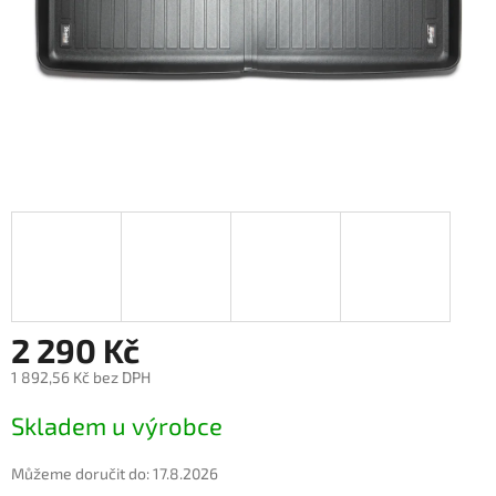
2 290 Kč
1 892,56 Kč bez DPH
Měrná
Skladem u výrobce
cena:
Můžeme doručit do:
17.8.2026