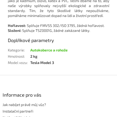
jako je kadmium, olovo, katex a PVC. Velmi dbáme na to, aby
naše výrobky splňovaly nejvyšší ekologické a zdravotní
standardy. Tím, že tyto škodlivé látky nepoužíváme,
pomáháme minimalizovat dopad na lidi a životní prostředí.
Hořlavost:
Splňuje FMVSS 302/ISO 3795, žádná hořlavost.
Složení:
Splňuje TSZ0001G, žádné zakázané látky.
Doplňkové parametry
Kategorie
:
Autokoberce a rohože
Hmotnost
:
2 kg
Model vozu
:
Tesla Model 3
Z
á
p
a
Informace pro vás
t
Jak nabíjet právě můj vůz?
í
Instalační partneři