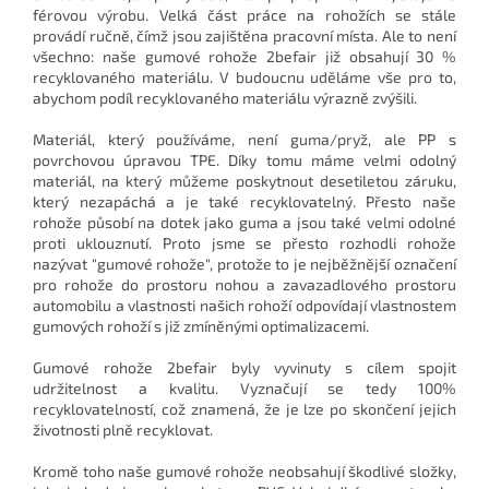
férovou výrobu. Velká část práce na rohožích se stále
provádí ručně, čímž jsou zajištěna pracovní místa. Ale to není
všechno: naše gumové rohože 2befair již obsahují 30 %
recyklovaného materiálu. V budoucnu uděláme vše pro to,
abychom podíl recyklovaného materiálu výrazně zvýšili.
Materiál, který používáme, není guma/pryž, ale PP s
povrchovou úpravou TPE. Díky tomu máme velmi odolný
materiál, na který můžeme poskytnout desetiletou záruku,
který nezapáchá a je také recyklovatelný. Přesto naše
rohože působí na dotek jako guma a jsou také velmi odolné
proti uklouznutí. Proto jsme se přesto rozhodli rohože
nazývat "gumové rohože", protože to je nejběžnější označení
pro rohože do prostoru nohou a zavazadlového prostoru
automobilu a vlastnosti našich rohoží odpovídají vlastnostem
gumových rohoží s již zmíněnými optimalizacemi.
Gumové rohože 2befair byly vyvinuty s cílem spojit
udržitelnost a kvalitu. Vyznačují se tedy 100%
recyklovatelností, což znamená, že je lze po skončení jejich
životnosti plně recyklovat.
Kromě toho naše gumové rohože neobsahují škodlivé složky,