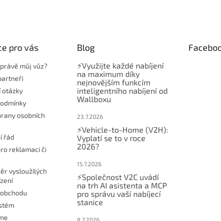
e pro vás
Blog
Facebo
⚡Využijte každé nabíjení
t právě můj vůz?
na maximum díky
partneři
nejnovějším funkcím
inteligentního nabíjení od
í otázky
Wallboxu
podmínky
rany osobních
23.7.2026
⚡Vehicle-to-Home (V2H):
í řád
Vyplatí se to v roce
2026?
ro reklamaci či
15.7.2026
ěr vysloužilých
⚡Společnost V2C uvádí
ízení
na trh AI asistenta a MCP
 obchodu
pro správu vaší nabíjecí
stanice
ystém
eme
9.7.2026