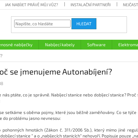
JAK NABÍJET PRÁVĚ MŮJ VŮZ?
INSTALAČNÍ PARTNEŘI
NEJČAST
HLEDAT
enosné nabíječky
Nabíjecí kabely
Software
Elektroma
í?
roč se jmenujeme Autonabíjení?
18
e nás ptáte, co je správně. Nabíjecí stanice nebo dobíjecí stanice? Pro
:
 se setkáme s oběma pojmy, které jsou běžně zaměňovány. Co se týče 
le do problému jasno nevnesou:
 pohonných hmotách (Zákon č. 311/2006 Sb.), který mimo jiné regulu
dobíjecí stanice “ a o „nabíjecích stanicích“ nehovoří
. Popisuje pouze „na