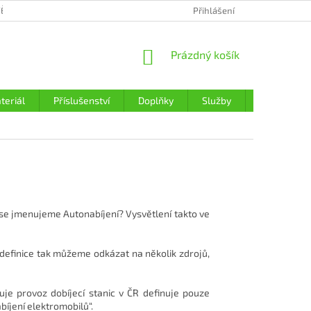
ĚJŠÍ OTÁZKY
OBCHODNÍ PODMÍNKY
Přihlášení
ZÁSADY OCHRANY OSOBNÍC
NÁKUPNÍ
Prázdný košík
KOŠÍK
teriál
Příslušenství
Doplňky
Služby
Nabíječky a
č se jmenujeme Autonabíjení?
Vysvětlení takto ve
definice tak můžeme odkázat na několik zdrojů,
je provoz dobíjecí stanic v ČR definuje pouze
bíjení elektromobilů“.