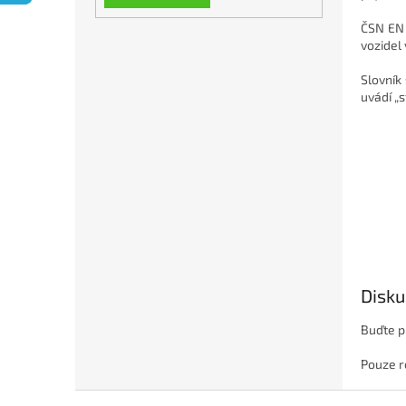
n
e
ČSN EN 
l
vozidel 
Slovník
uvádí „
Disku
Buďte p
Pouze r
Z