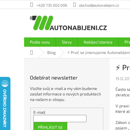
Přejít
+420 735 002 006
obchod@autonabijeni.cz
na
obsah
Podle vozu
Slevy
Nabíjecí stanice
Př
Domů
Blog
⚡ Proč se jmenujeme Autonabíjen
P
⚡ P
o
s
Odebírat newsletter
19.12.20
t
r
Vložte svůj e-mail a my vám budeme
Často s
a
zasílat informace o nových produktech
zkratce
n
na našem e-shopu.
n
V praxi
které a
í
E-mail
p
Zákon o
a
PŘIHLÁSIT SE
pojem „ 