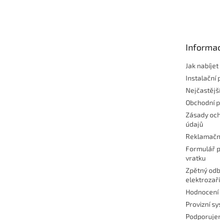
á
p
a
t
Informac
í
Jak nabíje
Instalační 
Nejčastějš
Obchodní 
Zásady och
údajů
Reklamačn
Formulář p
vratku
Zpětný odb
elektrozař
Hodnocení
Provizní s
Podporuj