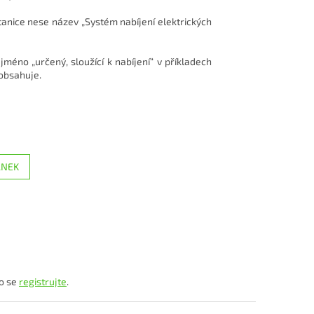
tanice nese název „Systém nabíjení elektrických
jméno „určený, sloužící k nabíjení“ v příkladech
eobsahuje.
ÁNEK
o se
registrujte
.