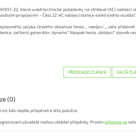
61851-22, která uvádí technické požadavky na střídavé (AC) nabíjecí s
vodivým propojením – Část 22: AC nabíjecí stanice elektrického vozidla“.
 spisovného jazyka českého obsahuje heslo „ nabíjecí „, jako přídavné 
stanice, zařízení, generátor, dynamo“. Naopak heslo „dobíjecí“ slovník n
PŘEDCHOZÍ ČLÁNEK
DALŠÍ ČL
ze (0)
rvní, kdo napíše příspěvek k této položce.
egistrovaní uživatelé mohou vkládat příspěvky. Prosím
přihlaste se
neb