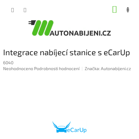
Přejít
NÁKUP
na
obsah
KOŠÍK
Integrace nabíjecí stanice s eCarUp
6040
Průměrné
Neohodnoceno
Podrobnosti hodnocení
Značka:
Autonabijeni.cz
hodnocení
produktu
je
0,0
z
5
hvězdiček.