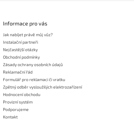
Z
á
p
a
Informace pro vás
t
Jak nabíjet právě můj vůz?
í
Instalační partneři
Nejčastější otázky
Obchodní podmínky
Zásady ochrany osobních údajů
Reklamační řád
Formulář pro reklamaci či vratku
Zpětný odběr vysloužilých elektrozařízení
Hodnocení obchodu
Provizní systém
Podporujeme
Kontakt