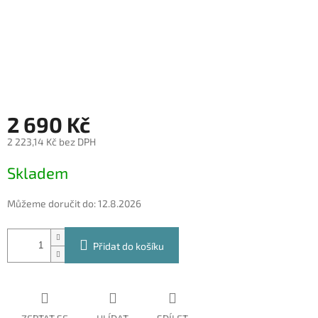
2 690 Kč
2 223,14 Kč bez DPH
Měrná
Skladem
cena:
Můžeme doručit do:
12.8.2026
Přidat do košíku