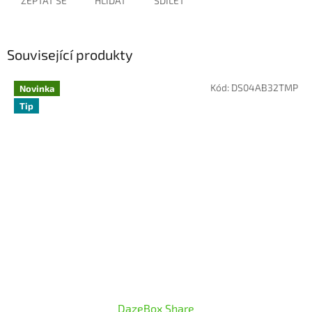
ZEPTAT SE
HLÍDAT
SDÍLET
Související produkty
Kód:
DS04AB32TMP
Novinka
Tip
DazeBox Share