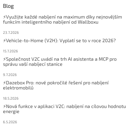
Blog
⚡Využijte každé nabíjení na maximum díky nejnovějším
funkcím inteligentního nabíjení od Wallboxu
23.7.2026
⚡Vehicle-to-Home (V2H): Vyplatí se to v roce 2026?
15.7.2026
⚡Společnost V2C uvádí na trh AI asistenta a MCP pro
správu vaší nabíjecí stanice
9.7.2026
⚡Dazebox Pro: nové pokročilé řešení pro nabíjení
elektromobilů
18.5.2026
⚡Nová funkce v aplikaci V2C: nabíjení na cílovou hodnotu
energie
6.5.2026