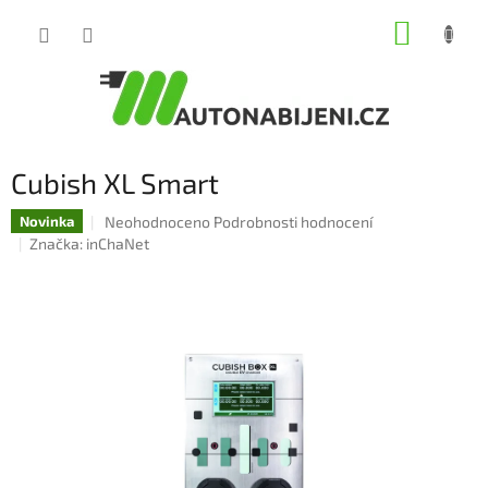
Přejít
NÁKUP
na
obsah
KOŠÍK
Cubish XL Smart
Průměrné
Neohodnoceno
Podrobnosti hodnocení
Novinka
hodnocení
Značka:
inChaNet
produktu
je
0,0
z
5
hvězdiček.