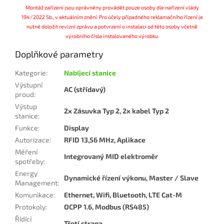
Montáž zařízení jsou oprávněny provádět pouze osoby dle nařízení vlády
194/2022 Sb., v aktuálním znění. Pro účely případného reklamačního řízení je
nutné doložit revizní zprávu a potvrzení o instalaci od této osoby včetně
výrobního čísla instalovaného výrobku.
Doplňkové parametry
Kategorie
:
Nabíjecí stanice
Výstupní
AC (střídavý)
proud
:
Výstup
2x Zásuvka Typ 2, 2x kabel Typ 2
stanice
:
Funkce
:
Display
Autorizace
:
RFID 13,56 MHz, Aplikace
Měření
Integrovaný MID elektroměr
spotřeby
:
Energy
Dynamické řízení výkonu, Master / Slave
Management
:
Komunikace
:
Ethernet, Wifi, Bluetooth, LTE Cat-M
Protokoly
:
OCPP 1.6, Modbus (RS485)
Řídící
Třetí strana