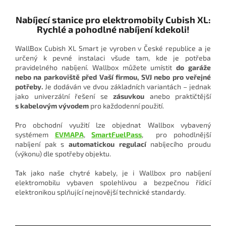
Nabíjecí stanice pro elektromobily Cubish XL:
Rychlé a pohodlné nabíjení kdekoli!
WallBox Cubish XL Smart je vyroben v České republice a je
určený k pevné instalaci všude tam, kde je potřeba
pravidelného nabíjení. Wallbox můžete umístit
do garáže
nebo na parkoviště před Vaší firmou, SVJ nebo pro veřejné
potřeby.
Je dodáván ve dvou základních variantách – jednak
jako univerzální řešení se
zásuvkou
anebo praktičtější
s kabelovým vývodem
pro každodenní použití.
Pro obchodní využití lze objednat Wallbox vybavený
systémem
EVMAPA
,
SmartFuelPass
, pro pohodlnější
nabíjení pak s
automatickou regulací
nabíjecího proudu
(výkonu) dle spotřeby objektu.
Tak jako naše chytré kabely, je i Wallbox pro nabíjení
elektromobilu vybaven spolehlivou a bezpečnou řídicí
elektronikou splňující nejnovější technické standardy.