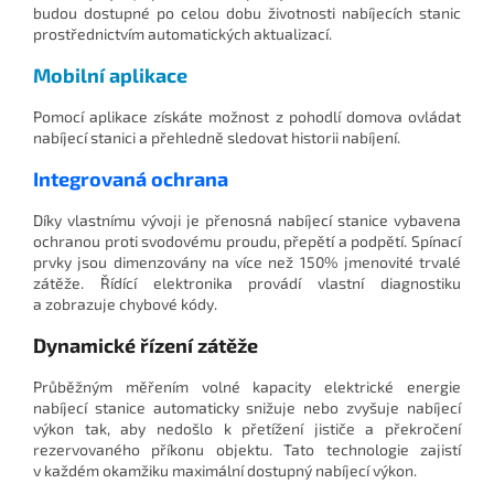
budou dostupné po celou dobu životnosti nabíjecích stanic
prostřednictvím automatických aktualizací.
Mobilní aplikace
Pomocí aplikace získáte možnost z pohodlí domova ovládat
nabíjecí stanici a přehledně sledovat historii nabíjení.
Integrovaná ochrana
Díky vlastnímu vývoji je přenosná nabíjecí stanice vybavena
ochranou proti svodovému proudu, přepětí a podpětí. Spínací
prvky jsou dimenzovány na více než 150% jmenovité trvalé
zátěže. Řídící elektronika provádí vlastní diagnostiku
a zobrazuje chybové kódy.
Dynamické řízení zátěže
Průběžným měřením volné kapacity elektrické energie
nabíjecí stanice automaticky snižuje nebo zvyšuje nabíjecí
výkon tak, aby nedošlo k přetížení jističe a překročení
rezervovaného příkonu objektu. Tato technologie zajistí
v každém okamžiku maximální dostupný nabíjecí výkon.