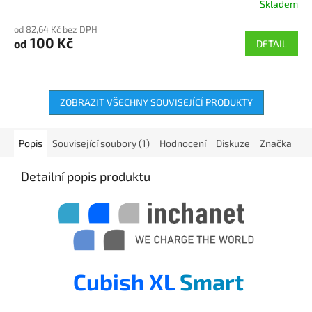
Skladem
Průměrné
hodnocení
od 82,64 Kč bez DPH
produktu
100 Kč
od
DETAIL
je
5,0
z
5
hvězdiček.
ZOBRAZIT VŠECHNY SOUVISEJÍCÍ PRODUKTY
Popis
Související soubory (1)
Hodnocení
Diskuze
Značka
Detailní popis produktu
Cubish XL
Smart