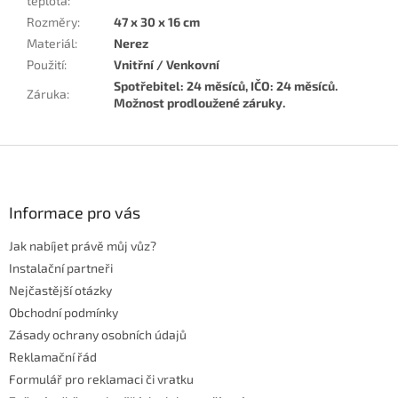
teplota
:
Rozměry
:
47 x 30 x 16 cm
Materiál
:
Nerez
Použití
:
Vnitřní / Venkovní
Spotřebitel: 24 měsíců, IČO: 24 měsíců.
Záruka
:
Možnost prodloužené záruky.
Z
á
p
a
Informace pro vás
t
Jak nabíjet právě můj vůz?
í
Instalační partneři
Nejčastější otázky
Obchodní podmínky
Zásady ochrany osobních údajů
Reklamační řád
Formulář pro reklamaci či vratku