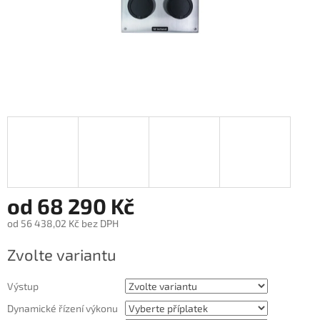
od
68 290 Kč
od
56 438,02 Kč
bez DPH
Měrná
Zvolte variantu
cena:
Výstup
Dynamické řízení výkonu