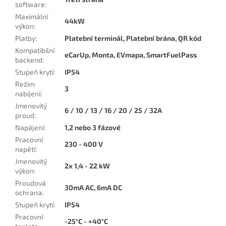
software
:
Maximální
44kW
výkon
:
Platby
:
Platební terminál, Platební brána, QR kód
Kompatibilní
eCarUp, Monta, EVmapa, SmartFuelPass
backend
:
Stupeň krytí
:
IP54
Režim
3
nabíjení
:
Jmenovitý
6 / 10 / 13 / 16 / 20 / 25 / 32A
proud
:
Napájení
:
1,2 nebo 3 fázové
Pracovní
230 - 400 V
napětí
:
Jmenovitý
2x 1,4 - 22 kW
výkon
:
Proudová
30mA AC, 6mA DC
ochrana
:
Stupeň krytí
:
IP54
Pracovní
-25°C - +40°C