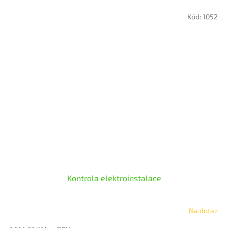
Kód:
1052
Kontrola elektroinstalace
Na dotaz
Průměrné
hodnocení