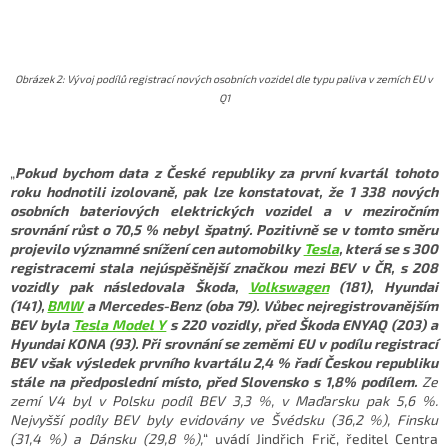
Obrázek 2: Vývoj podílů registrací nových osobních vozidel dle typu paliva v zemích EU v
Q1
„
Pokud bychom data z České republiky za první kvartál tohoto
roku hodnotili izolovaně, pak lze konstatovat, že 1 338 nových
osobních bateriových elektrických vozidel a v meziročním
srovnání růst o 70,5 % nebyl špatný. Pozitivně se v tomto směru
projevilo významné snížení cen automobilky
Tesla
, která se s 300
registracemi stala nejúspěšnější značkou mezi BEV v ČR, s 208
vozidly pak následovala Škoda,
Volkswagen
(181), Hyundai
(141),
BMW
a Mercedes-Benz (oba 79). Vůbec nejregistrovanějším
BEV byla
Tesla Model Y
s 220 vozidly, před Škoda ENYAQ (203) a
Hyundai KONA (93). Při srovnání se zeměmi EU v podílu registrací
BEV však výsledek prvního kvartálu 2,4 % řadí Českou republiku
stále na předposlední místo, před Slovensko s 1,8% podílem.
Ze
zemí V4 byl v Polsku podíl BEV 3,3 %, v Maďarsku pak 5,6 %.
Nejvyšší podíly BEV byly evidovány ve Švédsku (36,2 %), Finsku
(31,4 %) a Dánsku (29,8 %),
“ uvádí Jindřich Frič, ředitel Centra