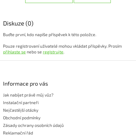
Diskuze (0)
Buďte první, kdo napíše příspěvek k této položce.
Pouze registrovaní uživatelé mohou vkládat příspěvky. Prosím
přihlaste se
nebo se
registrujte
.
Z
á
p
a
Informace pro vás
t
Jak nabíjet právě můj vůz?
í
Instalační partneři
Nejčastější otázky
Obchodní podmínky
Zásady ochrany osobních údajů
Reklamační řád