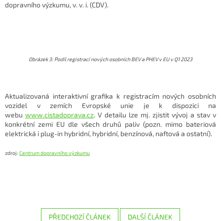
dopravního výzkumu, v. v. i. (CDV).
Obrázek 3: Podíl registrací nových osobních BEV a PHEV v EU v Q1 2023
Aktualizovaná interaktivní grafika k registracím nových osobních
vozidel v zemích Evropské unie je k dispozici na
webu
www.cistadoprava.cz
. V detailu lze mj. zjistit vývoj a stav v
konkrétní zemi EU dle všech druhů paliv (pozn. mimo bateriová
elektrická i plug-in hybridní, hybridní, benzínová, naftová a ostatní).
zdroj:
Centrum dopravního výzkumu
PŘEDCHOZÍ ČLÁNEK
DALŠÍ ČLÁNEK