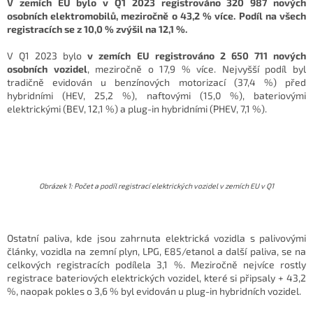
V zemích EU bylo v Q1 2023 registrováno 320 987 nových
osobních elektromobilů, meziročně o 43,2 % více. Podíl na všech
registracích se z 10,0 % zvýšil na 12,1 %.
V Q1 2023 bylo
v zemích EU registrováno 2 650 711 nových
osobních vozidel
, meziročně o 17,9 % více. Nejvyšší podíl byl
tradičně evidován u benzínových motorizací (37,4 %) před
hybridními (HEV, 25,2 %), naftovými (15,0 %), bateriovými
elektrickými (BEV, 12,1 %) a plug-in hybridními (PHEV, 7,1 %).
Obrázek 1: Počet a podíl registrací elektrických vozidel v zemích EU v Q1
Ostatní paliva, kde jsou zahrnuta elektrická vozidla s palivovými
články, vozidla na zemní plyn, LPG, E85/etanol a další paliva, se na
celkových registracích podílela 3,1 %. Meziročně nejvíce rostly
registrace bateriových elektrických vozidel, které si připsaly + 43,2
%, naopak pokles o 3,6 % byl evidován u plug-in hybridních vozidel.