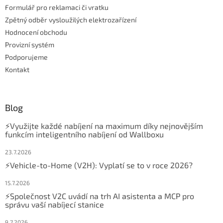
Formulář pro reklamaci či vratku
Zpětný odběr vysloužilých elektrozařízení
Hodnocení obchodu
Provizní systém
Podporujeme
Kontakt
Blog
⚡Využijte každé nabíjení na maximum díky nejnovějším
funkcím inteligentního nabíjení od Wallboxu
23.7.2026
⚡Vehicle-to-Home (V2H): Vyplatí se to v roce 2026?
15.7.2026
⚡Společnost V2C uvádí na trh AI asistenta a MCP pro
správu vaší nabíjecí stanice
9.7.2026