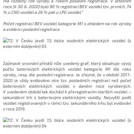
má rozdílný rok výroby a rokem poslední registrace. V letošním
roce (k 30. 6. 2020) bylo 90 % registrací BEV vozidel tzv. prvních, 74
% u CNG vozidel a 26 % pak u LPG vozidel.“
Počet registrací BEV vozidel kategorie M1 s ohledem na rok výroby
a evidenci poslední registrace
Zajímavé srovnání přináší níže uvedený graf, který obsahuje vývoj
počtu bateriových elektrických vozidel kategorie M1 dle roku
výroby, resp. dle poslední registrace. Je zřejmé, že v období 2017-
2020 je vždy evidováno více tzv. posledních registrací než počet
bateriových elektrických vozidel v daném roce vyrobených.
V uvedeném období tak dochází k přeregistracím starších vozidel –
sekundární trh s bateriovými elektrickými vozidly. Nejvyšší podíl
vozidel registrovaných v rámci tzv. sekundárního trhu byl evidován
v roce 2019.