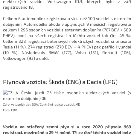
elektrických vozidel Volkswagen ID.3, kterých bylo v září
registrováno 18.
Celkem 6 automobilek registrovalo více než 100 vozidel s externím
dobíjením. Automobilka Škoda v uplynulých 9 měsících registrovala
celkem 1 296 osobních vozidel s externím dobíjením (707 BEV + 589
PHEV), podíl na všech registracích těchto vozidel tak činil 45 %.
Celkem 328 registrací bateriových elektrických vozidel si připsala
Tesla (11 %), 274 registrací (270 BEV + 4 PHEV) pak patřilo Hyundai
(10 %). Následovaly BMW (177), Volvo (131), Renault (106),
Volkswagen (93) a další.
Plynová vozidla: Škoda (CNG) a Dacia (LPG)
Zdroj vstupních dat: SDA/Centrální registr vozidel, MD
Foto: CDV
Vozidla na stlačený zemní plyn si v roce 2020 připsala 969
registrací, meziročně o 29 % méně. Tři ze čtyř těchto vozidel byly