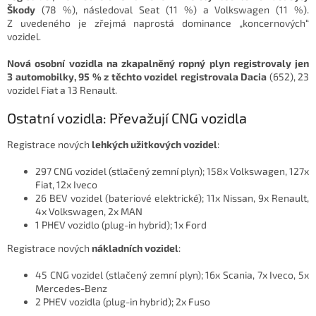
Škody
(78 %), následoval Seat (11 %) a Volkswagen (11 %).
Z uvedeného je zřejmá naprostá dominance „koncernových“
vozidel.
Nová osobní vozidla na zkapalněný ropný plyn registrovaly jen
3 automobilky, 95 % z těchto vozidel registrovala Dacia
(652), 23
vozidel Fiat a 13 Renault.
Ostatní vozidla: Převažují CNG vozidla
Registrace nových
lehkých užitkových vozidel
:
297 CNG vozidel (stlačený zemní plyn); 158x Volkswagen, 127x
Fiat, 12x Iveco
26 BEV vozidel (bateriové elektrické); 11x Nissan, 9x Renault,
4x Volkswagen, 2x MAN
1 PHEV vozidlo (plug-in hybrid); 1x Ford
Registrace nových
nákladních vozidel
:
45 CNG vozidel (stlačený zemní plyn); 16x Scania, 7x Iveco, 5x
Mercedes-Benz
2 PHEV vozidla (plug-in hybrid); 2x Fuso