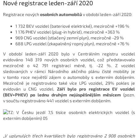
Nové registrace leden-září 2020
Registrace nových
osobních automobilů
v období leden-září 2020:
1 732 BEV vozidel (bateriové elektrické), meziročně +196 %
1 176 PHEV vozidel (plug-in hybrid), meziročně +363 %
969 CNG vozidel (stlačený zemní plyn), meziročně -29 %
688 LPG vozidel (zkapalněný ropný plyn), meziročně +76 %
V období leden-září 2020 bylo v Centrálním registru vozidel
evidováno 148 319 nových osobních vozidel, což představovalo
meziročně o 42 791 registrací méně, tj. -22 %. Z vozidel
sledovaných v rámci Národního akčního plánu čisté mobility je
v tomto roce největší zájem o automobily s externím dobíjením.
Meziročně je registrováno také více LPG vozidel, 29% pokles je
evidován u CNG vozidel.
Září bylo pro registrace EV vozidel
(BEV+PHEV) po lednu druhým nejúspěšnějším měsícem
(pozn.
v součtu registrováno 441 vozidel s externím dobíjením.
„V uplynulých třech kvartálech bylo registrováno 2 908 osobních