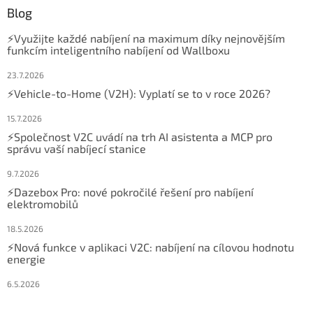
Blog
⚡Využijte každé nabíjení na maximum díky nejnovějším
funkcím inteligentního nabíjení od Wallboxu
23.7.2026
⚡Vehicle-to-Home (V2H): Vyplatí se to v roce 2026?
15.7.2026
⚡Společnost V2C uvádí na trh AI asistenta a MCP pro
správu vaší nabíjecí stanice
9.7.2026
⚡Dazebox Pro: nové pokročilé řešení pro nabíjení
elektromobilů
18.5.2026
⚡Nová funkce v aplikaci V2C: nabíjení na cílovou hodnotu
energie
6.5.2026