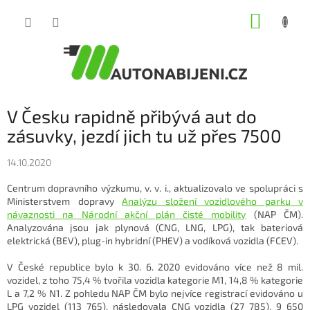
Přejít
NÁKUP
na
obsah
KOŠÍK
V Česku rapidně přibývá aut do
zásuvky, jezdí jich tu už přes 7500
14.10.2020
Centrum dopravního výzkumu, v. v. i., aktualizovalo ve spolupráci s
Ministerstvem dopravy
Analýzu složení vozidlového parku v
návaznosti na Národní akční plán čisté mobility
(NAP ČM).
Analyzována jsou jak plynová (CNG, LNG, LPG), tak bateriová
elektrická (BEV), plug-in hybridní (PHEV) a vodíková vozidla (FCEV).
V České republice bylo k 30. 6. 2020 evidováno více než 8 mil.
vozidel, z toho 75,4 % tvořila vozidla kategorie M1, 14,8 % kategorie
L a 7,2 % N1. Z pohledu NAP ČM bylo nejvíce registrací evidováno u
LPG vozidel (113 765), následovala CNG vozidla (27 785), 9 650