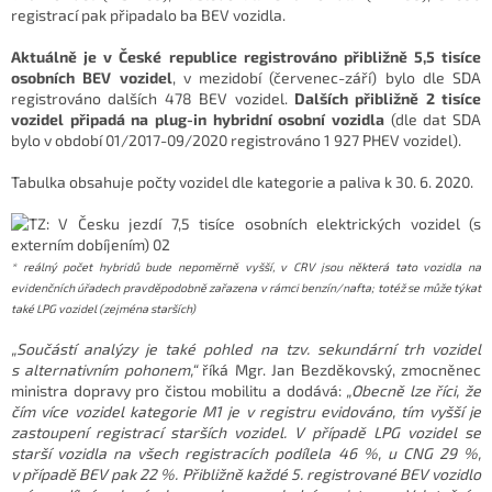
registrací pak připadalo ba BEV vozidla.
Aktuálně je v České republice registrováno přibližně 5,5 tisíce
osobních BEV vozidel
, v mezidobí (červenec-září) bylo dle SDA
registrováno dalších 478 BEV vozidel.
Dalších přibližně 2 tisíce
vozidel připadá na plug-in hybridní osobní vozidla
(dle dat SDA
bylo v období 01/2017-09/2020 registrováno 1 927 PHEV vozidel).
Tabulka obsahuje počty vozidel dle kategorie a paliva k 30. 6. 2020.
* reálný počet hybridů bude nepoměrně vyšší, v CRV jsou některá tato vozidla na
evidenčních úřadech pravděpodobně zařazena v rámci benzín/nafta; totéž se může týkat
také LPG vozidel (zejména starších)
„Součástí analýzy je také pohled na tzv. sekundární trh vozidel
s alternativním pohonem,“
říká Mgr. Jan Bezděkovský, zmocněnec
ministra dopravy pro čistou mobilitu a dodává:
„Obecně lze říci, že
čím více vozidel kategorie M1 je v registru evidováno, tím vyšší je
zastoupení registrací starších vozidel. V případě LPG vozidel se
starší vozidla na všech registracích podílela 46 %, u CNG 29 %,
v případě BEV pak 22 %. Přibližně každé 5. registrované BEV vozidlo