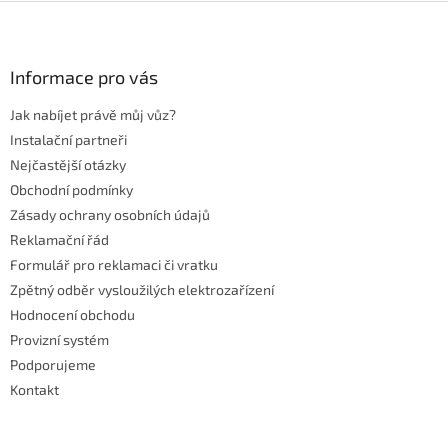
Z
á
p
a
Informace pro vás
t
Jak nabíjet právě můj vůz?
í
Instalační partneři
Nejčastější otázky
Obchodní podmínky
Zásady ochrany osobních údajů
Reklamační řád
Formulář pro reklamaci či vratku
Zpětný odběr vysloužilých elektrozařízení
Hodnocení obchodu
Provizní systém
Podporujeme
Kontakt