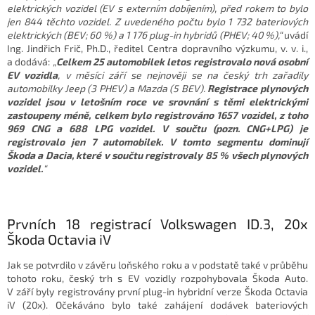
elektrických vozidel (EV s externím dobíjením), před rokem to bylo
jen 844 těchto vozidel. Z uvedeného počtu bylo 1 732 bateriových
elektrických (BEV; 60 %) a 1 176 plug-in hybridů (PHEV; 40 %),“
uvádí
Ing. Jindřich Frič, Ph.D., ředitel Centra dopravního výzkumu, v. v. i.,
a dodává:
„
Celkem 25 automobilek letos registrovalo nová osobní
EV vozidla
, v měsíci září se nejnověji se na český trh zařadily
automobilky Jeep (3 PHEV) a Mazda (5 BEV).
Registrace plynových
vozidel jsou v letošním roce ve srovnání s těmi elektrickými
zastoupeny méně, celkem bylo registrováno 1657 vozidel, z toho
969 CNG a 688 LPG vozidel. V součtu (pozn. CNG+LPG) je
registrovalo jen 7 automobilek. V tomto segmentu dominují
Škoda a Dacia, které v součtu registrovaly 85 % všech plynových
vozidel.
“
Prvních 18 registrací Volkswagen ID.3, 20x
Škoda Octavia iV
Jak se potvrdilo v závěru loňského roku a v podstatě také v průběhu
tohoto roku, český trh s EV vozidly rozpohybovala Škoda Auto.
V září byly registrovány první plug-in hybridní verze Škoda Octavia
iV (20x). Očekáváno bylo také zahájení dodávek bateriových