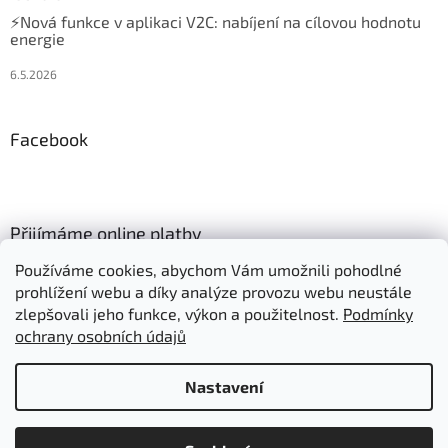
⚡Nová funkce v aplikaci V2C: nabíjení na cílovou hodnotu
energie
6.5.2026
Facebook
Přijímáme online platby
Používáme cookies, abychom Vám umožnili pohodlné
prohlížení webu a díky analýze provozu webu neustále
zlepšovali jeho funkce, výkon a použitelnost.
Podmínky
ochrany osobních údajů
Vytvořil Shoptet
Nastavení
Položky označené "Skladem" expedujeme:
Copyright 2026
Autonabijeni.cz
. Všechna práva vyhrazena.
- objednáno do 10:00 ve stejný den