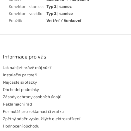
Konektor - stanice
:
Typ 2 | samec
Konektor - vozidlo
:
Typ 2 | samice
Použití
:
Vnitřní / Venkovní
Z
á
p
a
Informace pro vás
t
Jak nabíjet právě můj vůz?
í
Instalační partneři
Nejčastější otázky
Obchodní podmínky
Zásady ochrany osobních údajů
Reklamační řád
Formulář pro reklamaci či vratku
Zpětný odběr vysloužilých elektrozařízení
Hodnocení obchodu