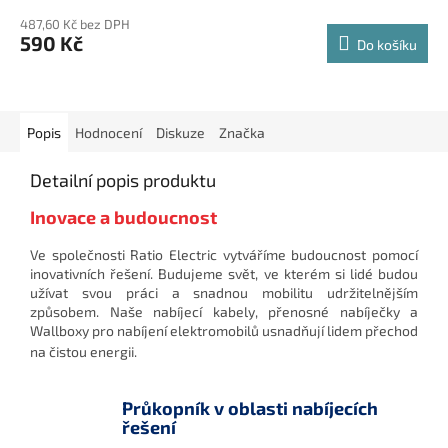
hodnocení
487,60 Kč bez DPH
produktu
590 Kč
Do košíku
je
5,0
z
5
hvězdiček.
Popis
Hodnocení
Diskuze
Značka
Detailní popis produktu
Inovace a budoucnost
Ve společnosti Ratio Electric vytváříme budoucnost pomocí
inovativních řešení. Budujeme svět, ve kterém si lidé budou
užívat svou práci a snadnou mobilitu udržitelnějším
způsobem. Naše nabíjecí kabely, přenosné nabíječky a
Wallboxy pro nabíjení elektromobilů usnadňují lidem přechod
na čistou energii.
Průkopník v oblasti nabíjecích
řešení