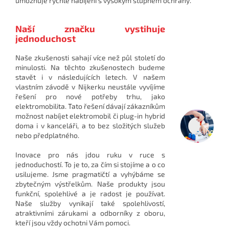
umožňuje
rychlé nabíjení
s vysokým stupněm
ochrany.
Naší značku vystihuje
jednoduchost
Naše zkušenosti sahají více než půl století do
minulosti. Na těchto zkušenostech budeme
stavět i v následujících letech. V našem
vlastním závodě v Nijkerku neustále vyvíjíme
řešení pro nové potřeby trhu, jako
elektromobilita. Tato řešení dávají zákazníkům
možnost nabíjet elektromobil či plug-in hybrid
doma i v kanceláři, a to bez složitých služeb
nebo předplatného.
Inovace pro nás jdou ruku v ruce s
jednoduchostí. To je to, za čím si stojíme a o co
usilujeme. Jsme pragmatičtí a vyhýbáme se
zbytečným výstřelkům. Naše produkty jsou
funkční, spolehlivé a je radost je používat.
Naše služby vynikají také spolehlivostí,
atraktivními zárukami a odborníky z oboru,
kteří jsou vždy ochotni Vám pomoci.