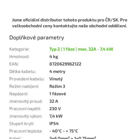
Jsme oficiální distributor tohoto produktu pro ČR/SK. Pro
velkoobchodní ceny kontaktujte naše obchodní oddělení.
Doplňkové parametry
Kategorie
:
Typ 2 | 1 fáze | max. 32A - 7,4 kW
Hmotnost
:
4 kg
EAN
:
8720629962122
Délka kabelu
:
4 metry
Provedení kabelu
:
Vinutý
Režim nabíjení
:
Režim 3
Napájení
:
1 fázové
Jmenovitý proud
:
32 A
Pracovní napětí
:
230 V
Jmenovitý výkon
:
7,4 kW
Stupeň krytí
:
IP54
Pracovní teplota
:
- 40°C ~ + 75°C
Kabel
:
3x6,0mm² + 1x0,75mm²