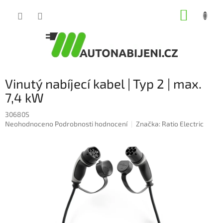
Přejít
NÁKUP
na
obsah
KOŠÍK
Vinutý nabíjecí kabel | Typ 2 | max.
7,4 kW
30680S
Průměrné
Neohodnoceno
Podrobnosti hodnocení
Značka:
Ratio Electric
hodnocení
produktu
je
0,0
z
5
hvězdiček.