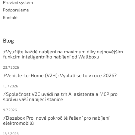
Provizní systém
Podporujeme
Kontakt
Blog
⚡Využijte každé nabíjení na maximum díky nejnovějším
funkcím inteligentního nabíjení od Wallboxu
23.7.2026
⚡Vehicle-to-Home (V2H): Vyplatí se to v roce 2026?
15.7.2026
⚡Společnost V2C uvádí na trh AI asistenta a MCP pro
správu vaší nabíjecí stanice
9.7.2026
⚡Dazebox Pro: nové pokročilé řešení pro nabíjení
elektromobilů
18.5.2026