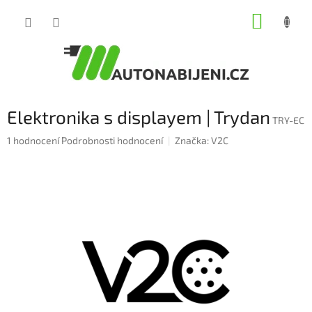
Přejít
NÁKUP
na
obsah
KOŠÍK
Elektronika s displayem | Trydan
TRY-EC
Průměrné
1 hodnocení
Podrobnosti hodnocení
Značka:
V2C
hodnocení
produktu
je
5,0
z
5
hvězdiček.