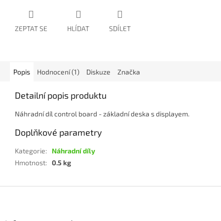
ZEPTAT SE
HLÍDAT
SDÍLET
Popis
Hodnocení (1)
Diskuze
Značka
Detailní popis produktu
Náhradní díl control board - základní deska s displayem.
Doplňkové parametry
Kategorie
:
Náhradní díly
Hmotnost
:
0.5 kg
Z
á
p