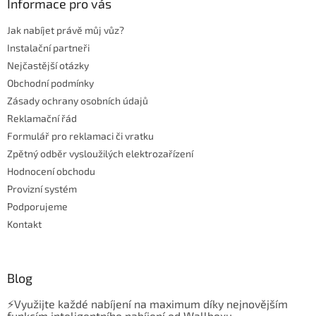
a
Informace pro vás
t
Jak nabíjet právě můj vůz?
í
Instalační partneři
Nejčastější otázky
Obchodní podmínky
Zásady ochrany osobních údajů
Reklamační řád
Formulář pro reklamaci či vratku
Zpětný odběr vysloužilých elektrozařízení
Hodnocení obchodu
Provizní systém
Podporujeme
Kontakt
Blog
⚡Využijte každé nabíjení na maximum díky nejnovějším
funkcím inteligentního nabíjení od Wallboxu