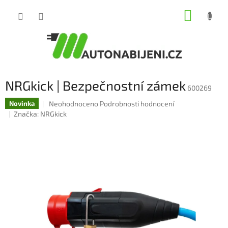
Přejít
NÁKUP
na
obsah
KOŠÍK
NRGkick | Bezpečnostní zámek
600269
Průměrné
Neohodnoceno
Podrobnosti hodnocení
Novinka
hodnocení
Značka:
NRGkick
produktu
je
0,0
z
5
hvězdiček.