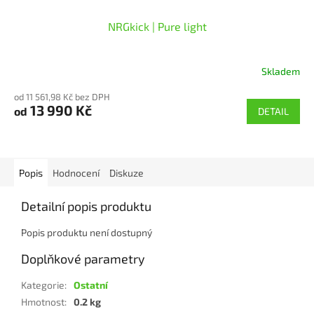
NRGkick | Pure light
Skladem
Průměrné
hodnocení
od 11 561,98 Kč bez DPH
produktu
13 990 Kč
od
DETAIL
je
5,0
z
5
hvězdiček.
Popis
Hodnocení
Diskuze
Detailní popis produktu
Popis produktu není dostupný
Doplňkové parametry
Kategorie
:
Ostatní
Hmotnost
:
0.2 kg