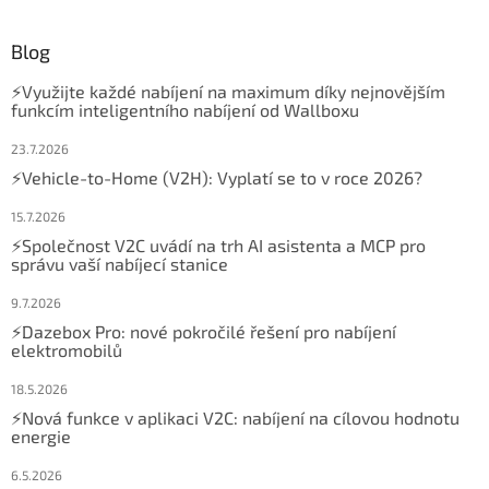
Blog
⚡Využijte každé nabíjení na maximum díky nejnovějším
funkcím inteligentního nabíjení od Wallboxu
23.7.2026
⚡Vehicle-to-Home (V2H): Vyplatí se to v roce 2026?
15.7.2026
⚡Společnost V2C uvádí na trh AI asistenta a MCP pro
správu vaší nabíjecí stanice
9.7.2026
⚡Dazebox Pro: nové pokročilé řešení pro nabíjení
elektromobilů
18.5.2026
⚡Nová funkce v aplikaci V2C: nabíjení na cílovou hodnotu
energie
6.5.2026