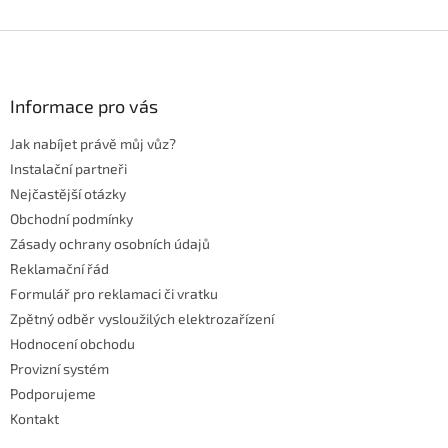
Z
á
p
a
Informace pro vás
t
Jak nabíjet právě můj vůz?
í
Instalační partneři
Nejčastější otázky
Obchodní podmínky
Zásady ochrany osobních údajů
Reklamační řád
Formulář pro reklamaci či vratku
Zpětný odběr vysloužilých elektrozařízení
Hodnocení obchodu
Provizní systém
Podporujeme
Kontakt