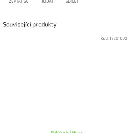
ZEPTAT SE
HLÍDAT
SDÍLET
Související produkty
Kód:
17501000
NRGkick | Pure