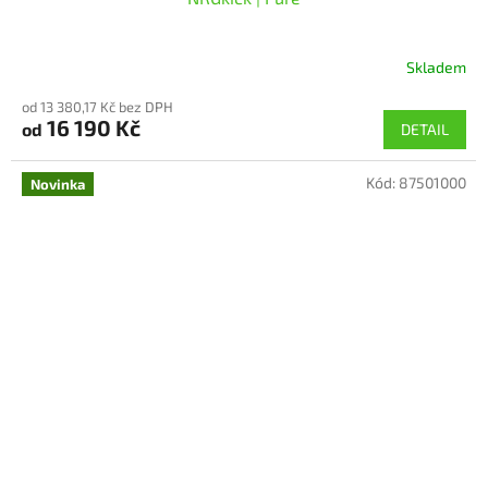
Skladem
Průměrné
hodnocení
od 13 380,17 Kč bez DPH
produktu
16 190 Kč
od
DETAIL
je
5,0
z
Kód:
87501000
Novinka
5
hvězdiček.