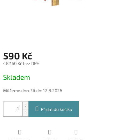
590 Kč
487,60 Kč bez DPH
Měrná
Skladem
cena:
Můžeme doručit do:
12.8.2026
Přidat do košíku