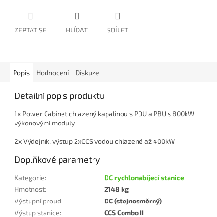
ZEPTAT SE
HLÍDAT
SDÍLET
Popis
Hodnocení
Diskuze
Detailní popis produktu
1x Power Cabinet chlazený kapalinou s PDU a PBU s 800kW
výkonovými moduly
2x Výdejník, výstup 2xCCS vodou chlazené až 400kW
Doplňkové parametry
Kategorie
:
DC rychlonabíjecí stanice
Hmotnost
:
2148 kg
Výstupní proud
:
DC (stejnosměrný)
Výstup stanice
:
CCS Combo II