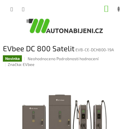
Přejít
NÁKUP
na
obsah
KOŠÍK
EVbee DC 800 Satelit
EVB-CE-DCH800-19A
Průměrné
Neohodnoceno
Podrobnosti hodnocení
Novinka
hodnocení
Značka:
EVbee
produktu
je
0,0
z
5
hvězdiček.