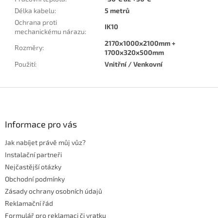
Délka kabelu
:
5 metrů
Ochrana proti
IK10
mechanickému nárazu
:
2170x1000x2100mm +
Rozměry
:
1700x320x500mm
Použití
:
Vnitřní / Venkovní
Z
á
p
a
Informace pro vás
t
Jak nabíjet právě můj vůz?
í
Instalační partneři
Nejčastější otázky
Obchodní podmínky
Zásady ochrany osobních údajů
Reklamační řád
Formulář pro reklamaci či vratku