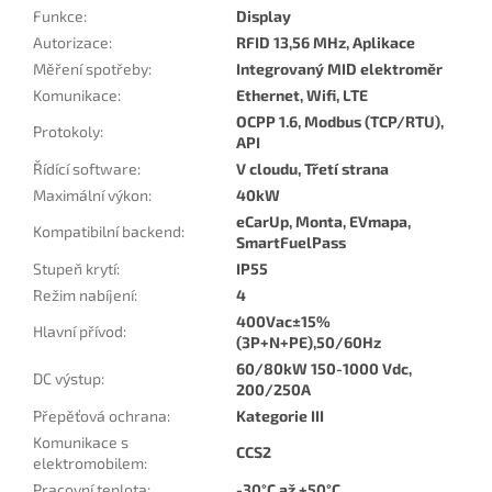
Funkce
:
Display
Autorizace
:
RFID 13,56 MHz, Aplikace
Měření spotřeby
:
Integrovaný MID elektroměr
Komunikace
:
Ethernet, Wifi, LTE
OCPP 1.6, Modbus (TCP/RTU),
Protokoly
:
API
Řídící software
:
V cloudu, Třetí strana
Maximální výkon
:
40kW
eCarUp, Monta, EVmapa,
Kompatibilní backend
:
SmartFuelPass
Stupeň krytí
:
IP55
Režim nabíjení
:
4
400Vac±15%
Hlavní přívod
:
(3P+N+PE),50/60Hz
60/80kW 150-1000 Vdc,
DC výstup
:
200/250A
Přepěťová ochrana
:
Kategorie III
Komunikace s
CCS2
elektromobilem
:
Pracovní teplota
:
-30°C až +50°C