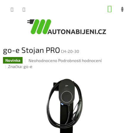
Přejít
NÁKUP
na
obsah
KOŠÍK
go-e Stojan PRO
CH-20-30
Průměrné
Neohodnoceno
Podrobnosti hodnocení
Novinka
hodnocení
Značka:
go-e
produktu
je
0,0
z
5
hvězdiček.