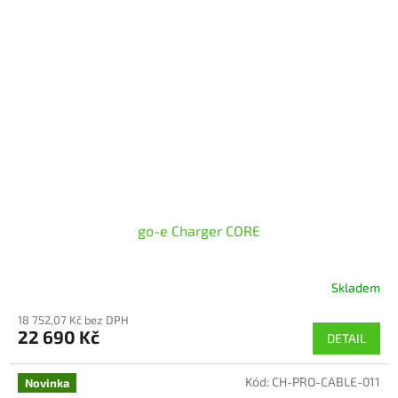
go-e Charger CORE
Skladem
Průměrné
hodnocení
18 752,07 Kč bez DPH
produktu
22 690 Kč
DETAIL
je
5,0
z
Kód:
CH-PRO-CABLE-011
Novinka
5