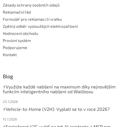
Zásady ochrany osobních údajů
Reklamační řád
Formulář pro reklamaci či vratku
Zpětný odběr vysloužilých elektrozařízení
Hodnocení obchodu
Provizní systém
Podporujeme
Kontakt
Blog
⚡Využijte každé nabíjení na maximum díky nejnovějším
funkcím inteligentního nabíjení od Wallboxu
23.7.2026
⚡Vehicle-to-Home (V2H): Vyplatí se to v roce 2026?
15.7.2026
⚡Společnost V2C uvádí na trh AI asistenta a MCP pro