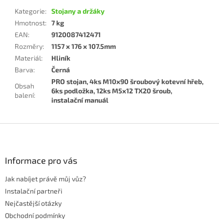
Kategorie
:
Stojany a držáky
Hmotnost
:
7 kg
EAN
:
9120087412471
Rozměry
:
1157 x 176 x 107.5mm
Materiál
:
Hliník
Barva
:
Černá
PRO stojan, 4ks M10x90 šroubový kotevní hřeb,
Obsah
6ks podložka, 12ks M5x12 TX20 šroub,
balení
:
instalační manuál
Z
á
p
a
Informace pro vás
t
Jak nabíjet právě můj vůz?
í
Instalační partneři
Nejčastější otázky
Obchodní podmínky