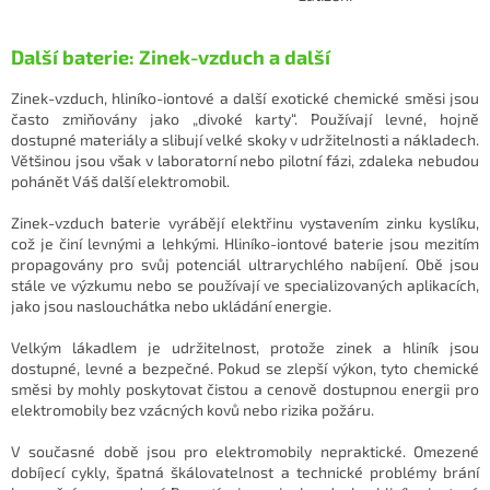
Další baterie: Zinek-vzduch a další
Zinek-vzduch, hliníko-iontové a další exotické chemické směsi jsou
často zmiňovány jako „divoké karty“. Používají levné, hojně
dostupné materiály a slibují velké skoky v udržitelnosti a nákladech.
Většinou jsou však v laboratorní nebo pilotní fázi, zdaleka nebudou
pohánět Váš další elektromobil.
Zinek-vzduch baterie vyrábějí elektřinu vystavením zinku kyslíku,
což je činí levnými a lehkými. Hliníko-iontové baterie jsou mezitím
propagovány pro svůj potenciál ultrarychlého nabíjení. Obě jsou
stále ve výzkumu nebo se používají ve specializovaných aplikacích,
jako jsou naslouchátka nebo ukládání energie.
Velkým lákadlem je udržitelnost, protože zinek a hliník jsou
dostupné, levné a bezpečné. Pokud se zlepší výkon, tyto chemické
směsi by mohly poskytovat čistou a cenově dostupnou energii pro
elektromobily bez vzácných kovů nebo rizika požáru.
V současné době jsou pro elektromobily nepraktické. Omezené
dobíjecí cykly, špatná škálovatelnost a technické problémy brání