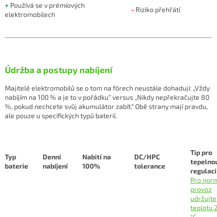
+
Používá se v prémiových
-
Riziko přehřátí
elektromobilech
Údržba a postupy nabíjení
Majitelé elektromobilů se o tom na fórech neustále dohadují: „Vždy
nabíjím na 100 % a je to v pořádku“ versus „Nikdy nepřekračujte 80
%, pokud nechcete svůj akumulátor zabít.“ Obě strany mají pravdu,
ale pouze u specifických typů baterií.
Tip pro
Typ
Denní
Nabití na
DC/HPC
tepelno
baterie
nabíjení
100%
tolerance
regulaci
Pro norm
provoz
udržujte
teplotu 
°C.