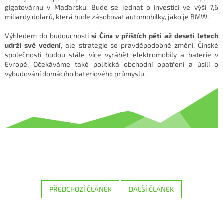
gigatovárnu v Maďarsku. Bude se jednat o investici ve výši 7,6
miliardy dolarů, která bude zásobovat automobilky, jako je BMW.
Výhledem do budoucnosti
si Čína v příštích pěti až deseti letech
udrží své vedení
, ale strategie se pravděpodobně změní. Čínské
společnosti budou stále více vyrábět elektromobily a baterie v
Evropě. Očekáváme také politická obchodní opatření a úsilí o
vybudování domácího bateriového průmyslu.
PŘEDCHOZÍ ČLÁNEK
DALŠÍ ČLÁNEK