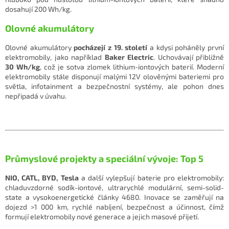
dosahují 200 Wh/kg.
Olovné akumulátory
Olovné akumulátory
pocházejí z 19. století
a kdysi poháněly první
elektromobily, jako například
Baker Electric
. Uchovávají přibližně
30 Wh/kg
, což je sotva zlomek lithium-iontových baterií. Moderní
elektromobily stále disponují malými 12V olověnými bateriemi pro
světla, infotainment a bezpečnostní systémy, ale pohon dnes
nepřipadá v úvahu.
Průmyslové projekty a speciální vývoje: Top 5
NIO, CATL, BYD, Tesla
a další vylepšují baterie pro elektromobily:
chladuvzdorné sodík-iontové, ultrarychlé modulární, semi-solid-
state a vysokoenergetické články 4680. Inovace se zaměřují na
dojezd >1 000 km, rychlé nabíjení, bezpečnost a účinnost, čímž
formují elektromobily nové generace a jejich masové přijetí.