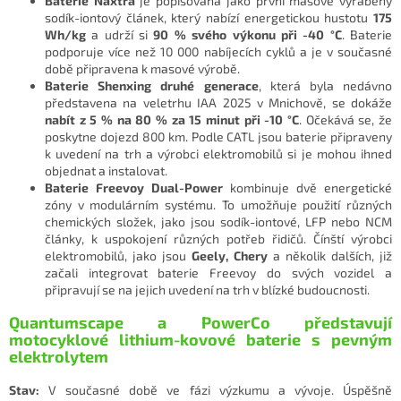
Baterie Naxtra
je popisována jako první masově vyráběný
sodík-iontový článek, který nabízí energetickou hustotu
175
Wh/kg
a udrží si
90 % svého výkonu při -40 °C
. Baterie
podporuje více než 10 000 nabíjecích cyklů a je v současné
době připravena k masové výrobě.
Baterie Shenxing druhé generace
, která byla nedávno
představena na veletrhu IAA 2025 v Mnichově, se dokáže
nabít z 5 % na 80 % za 15 minut při -10 °C
. Očekává se, že
poskytne dojezd 800 km. Podle CATL jsou baterie připraveny
k uvedení na trh a výrobci elektromobilů si je mohou ihned
objednat a instalovat.
Baterie Freevoy Dual-Power
kombinuje dvě energetické
zóny v modulárním systému. To umožňuje použití různých
chemických složek, jako jsou sodík-iontové, LFP nebo NCM
články, k uspokojení různých potřeb řidičů. Čínští výrobci
elektromobilů, jako jsou
Geely, Chery
a několik dalších, již
začali integrovat baterie Freevoy do svých vozidel a
připravují se na jejich uvedení na trh v blízké budoucnosti.
Quantumscape a PowerCo představují
motocyklové lithium-kovové baterie s pevným
elektrolytem
Stav:
V současné době ve fázi výzkumu a vývoje. Úspěšně