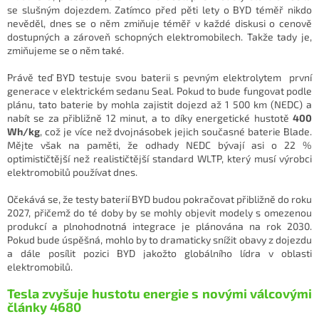
se slušným dojezdem. Zatímco před pěti lety o BYD téměř nikdo
nevěděl, dnes se o něm zmiňuje téměř v každé diskusi o cenově
dostupných a zároveň schopných elektromobilech. Takže tady je,
zmiňujeme se o něm také.
Právě teď BYD testuje svou baterii s pevným elektrolytem první
generace v elektrickém sedanu Seal. Pokud to bude fungovat podle
plánu, tato baterie by mohla zajistit dojezd až 1 500 km (NEDC) a
nabít se za přibližně 12 minut, a to díky energetické hustotě
400
Wh/kg
, což je více než dvojnásobek jejich současné baterie Blade.
Mějte však na paměti, že odhady NEDC bývají asi o 22 %
optimističtější než realističtější standard WLTP, který musí výrobci
elektromobilů používat dnes.
Očekává se, že testy baterií BYD budou pokračovat přibližně do roku
2027, přičemž do té doby by se mohly objevit modely s omezenou
produkcí a plnohodnotná integrace je plánována na rok 2030.
Pokud bude úspěšná, mohlo by to dramaticky snížit obavy z dojezdu
a dále posílit pozici BYD jakožto globálního lídra v oblasti
elektromobilů.
Tesla zvyšuje hustotu energie s novými válcovými
články 4680