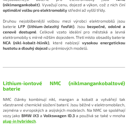
(niklmangankobalt)
. Vyvažují cenu, dojezd a výkon, což z nich činí
optimální volbu pro elektromobily
střední až vyšší třídy.
Druhou nejoblíbenější volbou mezi výrobci elektromobilů jsou
baterie
LFP (lithium-železitý fosfát)
. Jsou
bezpečné, odolné a
cenově dostupné
. Celkově vzato ideální pro městská a levná
elektromobily s mírně nižším dojezdem. Třetí místo obsadily baterie
NCA (nikl-kobalt-hliník)
, které nabízejí
vysokou energetickou
hustotu a dlouhý dojezd
u prémiových modelů.
Lithium-iontové NMC (niklmangankobaltové)
baterie
NMC články kombinují nikl, mangan a kobalt a vytvářejí tak
všestranné chemické složení baterií. Jsou běžné v elektromobilech,
zejména v evropských a asijských modelech. Na NMC se spoléhají
vozy jako
BMW iX3
a
Volkswagen ID.3
a používá se také v mnoha
plug-in hybridech
.