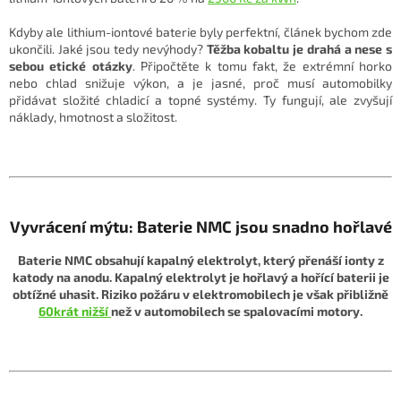
Kdyby ale lithium-iontové baterie byly perfektní, článek bychom zde
ukončili. Jaké jsou tedy nevýhody?
Těžba kobaltu je drahá a nese s
sebou etické otázky
. Připočtěte k tomu fakt, že extrémní horko
nebo chlad snižuje výkon, a je jasné, proč musí automobilky
přidávat složité chladicí a topné systémy. Ty fungují, ale zvyšují
náklady, hmotnost a složitost.
Vyvrácení mýtu: Baterie NMC jsou snadno hořlavé
Baterie NMC obsahují kapalný elektrolyt, který přenáší ionty z
katody na anodu. Kapalný elektrolyt je hořlavý a hořící baterii je
obtížné uhasit. Riziko požáru v elektromobilech je však přibližně
60krát nižší
než v automobilech se spalovacími motory.