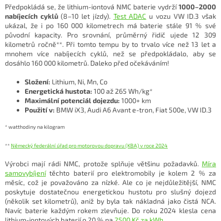
Předpokládá se, že lithium-iontová NMC baterie vydrží
1000–2000
nabíjecích cyklů
(8–10 let jízdy).
Test ADAC
u vozu VW ID.3 však
ukázal, že i po 160 000 kilometrech má baterie stále 91 % své
původní kapacity. Pro srovnání, průměrný řidič ujede 12 309
kilometrů ročně**. Při tomto tempu by to trvalo více než 13 let a
mnohem více nabíjecích cyklů, než se předpokládalo, aby se
dosáhlo 160 000 kilometrů. Daleko před očekáváním!
Složení:
Lithium, Ni, Mn, Co
Energetická hustota:
100 až 265 Wh/kg*
Maximální potenciál dojezdu:
1000+ km
Použití v:
BMW iX3, Audi A6 Avant e-tron, Fiat 500e, VW ID.3
* watthodiny na kilogram
**
Německý federální úřad pro motorovou dopravu (KBA) v roce 2024
Výrobci mají rádi NMC, protože splňuje většinu požadavků.
Míra
samovybíjení
těchto baterií pro elektromobily je kolem 2 % za
měsíc, což je považováno za nízké. Ale co je nejdůležitější, NMC
poskytuje dostatečnou energetickou hustotu pro slušný dojezd
(několik set kilometrů), aniž by byla tak nákladná jako čistá NCA.
Navíc baterie každým rokem zlevňuje. Do roku 2024 klesla cena
lithium-iontových baterií o 20 % na
2500 Kč za kWh
.