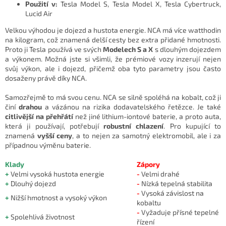
Použití v:
Tesla Model S, Tesla Model X, Tesla Cybertruck,
Lucid Air
Velkou výhodou je dojezd a hustota energie. NCA má více watthodin
na kilogram, což znamená delší cesty bez extra přidané hmotnosti.
Proto ji Tesla používá ve svých
Modelech S a X
s dlouhým dojezdem
a výkonem. Možná jste si všimli, že prémiové vozy inzerují nejen
svůj výkon, ale i dojezd, přičemž oba tyto parametry jsou často
dosaženy právě díky NCA.
Samozřejmě to má svou cenu. NCA se silně spoléhá na kobalt, což ji
činí
drahou
a vázánou na rizika dodavatelského řetězce. Je také
citlivější na přehřátí
než jiné lithium-iontové baterie, a proto auta,
která ji používají, potřebují
robustní chlazení
. Pro kupující to
znamená
vyšší ceny
, a to nejen za samotný elektromobil, ale i za
případnou výměnu baterie.
Klady
Zápory
+
Velmi vysoká hustota energie
-
Velmi drahé
+
Dlouhý dojezd
-
Nízká tepelná stabilita
-
Vysoká závislost na
+
Nižší hmotnost a vysoký výkon
kobaltu
-
Vyžaduje přísné tepelné
+
Spolehlivá životnost
řízení