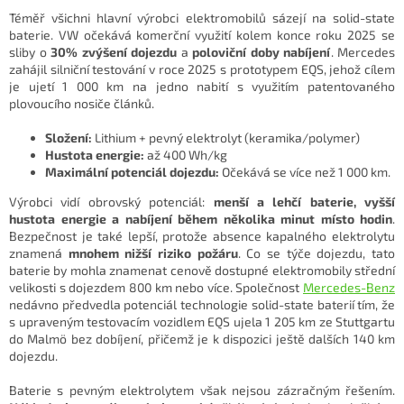
Téměř všichni hlavní výrobci elektromobilů sázejí na solid-state
baterie. VW očekává komerční využití kolem konce roku 2025 se
sliby o
30% zvýšení dojezdu
a
poloviční doby nabíjení
. Mercedes
zahájil silniční testování v roce 2025 s prototypem EQS, jehož cílem
je ujetí 1 000 km na jedno nabití s ​​využitím patentovaného
plovoucího nosiče článků.
Složení:
Lithium + pevný elektrolyt (keramika/polymer)
Hustota energie:
až 400 Wh/kg
Maximální potenciál dojezdu:
Očekává se více než 1 000 km.
Výrobci vidí obrovský potenciál:
menší a lehčí baterie, vyšší
hustota energie a nabíjení během několika minut místo hodin
.
Bezpečnost je také lepší, protože absence kapalného elektrolytu
znamená
mnohem nižší riziko požáru
. Co se týče dojezdu, tato
baterie by mohla znamenat cenově dostupné elektromobily střední
velikosti s dojezdem 800 km nebo více. Společnost
Mercedes-Benz
nedávno předvedla potenciál technologie solid-state baterií tím, že
s upraveným testovacím vozidlem EQS ujela 1 205 km ze Stuttgartu
do Malmö bez dobíjení, přičemž je k dispozici ještě dalších 140 km
dojezdu.
Baterie s pevným elektrolytem však nejsou zázračným řešením.