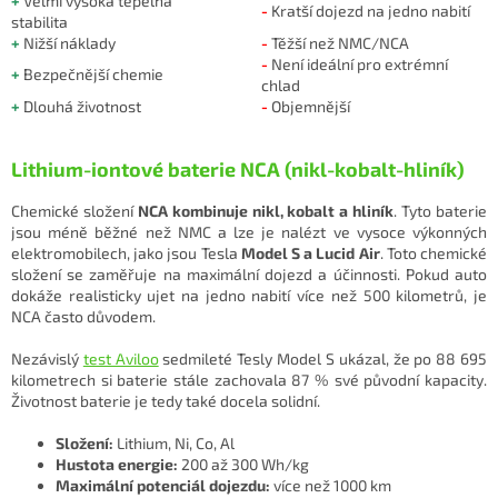
+
Velmi vysoká tepelná
-
Kratší dojezd na jedno nabití
stabilita
+
Nižší náklady
-
Těžší než NMC/NCA
-
Není ideální pro extrémní
+
Bezpečnější chemie
chlad
+
Dlouhá životnost
-
Objemnější
Lithium-iontové baterie NCA (nikl-kobalt-hliník)
Chemické složení
NCA kombinuje nikl, kobalt a hliník
. Tyto baterie
jsou méně běžné než NMC a lze je nalézt ve vysoce výkonných
elektromobilech, jako jsou Tesla
Model S a Lucid Air
. Toto chemické
složení se zaměřuje na maximální dojezd a účinnosti. Pokud auto
dokáže realisticky ujet na jedno nabití více než 500 kilometrů, je
NCA často důvodem.
Nezávislý
test Aviloo
sedmileté Tesly Model S ukázal, že po 88 695
kilometrech si baterie stále zachovala 87 % své původní kapacity.
Životnost baterie je tedy také docela solidní.
Složení:
Lithium, Ni, Co, Al
Hustota energie:
200 až 300 Wh/kg
Maximální potenciál dojezdu:
více než 1000 km