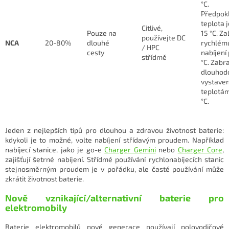
°C.
Předpok
teplota 
Citlivé,
Pouze na
15 °C. Z
používejte DC
NCA
20-80%
dlouhé
rychlém
/ HPC
cesty
nabíjení
střídmě
°C. Zabr
dlouho
vystaven
teplotá
°C.
Jeden z nejlepších tipů pro dlouhou a zdravou životnost baterie:
kdykoli je to možné, volte nabíjení střídavým proudem. Například
nabíjecí stanice, jako je go-e
Charger Gemini
nebo
Charger Core
,
zajišťují šetrné nabíjení. Střídmé používání rychlonabíjecích stanic
stejnosměrným proudem je v pořádku, ale časté používání může
zkrátit životnost baterie.
Nově vznikající/alternativní baterie pro
elektromobily
Baterie elektromobilů nové generace používají polovodičové