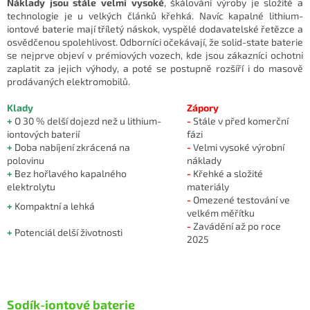
Náklady jsou stále velmi vysoké
, škálování výroby je složité a
technologie je u velkých článků křehká. Navíc kapalné lithium-
iontové baterie mají tříletý náskok, vyspělé dodavatelské řetězce a
osvědčenou spolehlivost. Odborníci očekávají, že solid-state baterie
se nejprve objeví v prémiových vozech, kde jsou zákazníci ochotni
zaplatit za jejich výhody, a poté se postupně rozšíří i do masově
prodávaných elektromobilů.
Klady
Zápory
+
O 30 % delší dojezd než u lithium-
-
Stále v před komerční
iontových baterií
fázi
+
Doba nabíjení zkrácená na
-
Velmi vysoké výrobní
polovinu
náklady
+
Bez hořlavého kapalného
-
Křehké a složité
elektrolytu
materiály
-
Omezené testování ve
+
Kompaktní a lehká
velkém měřítku
-
Zavádění až po roce
+
Potenciál delší životnosti
2025
Sodík-iontové baterie