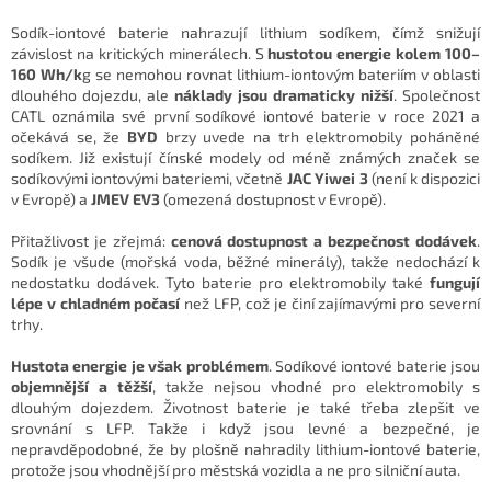
Sodík-iontové baterie nahrazují lithium sodíkem, čímž snižují
závislost na kritických minerálech. S
hustotou energie kolem 100–
160 Wh/k
g se nemohou rovnat lithium-iontovým bateriím v oblasti
dlouhého dojezdu, ale
náklady jsou dramaticky nižší
. Společnost
CATL oznámila své první sodíkové iontové baterie v roce 2021 a
očekává se, že
BYD
brzy uvede na trh elektromobily poháněné
sodíkem. Již existují čínské modely od méně známých značek se
sodíkovými iontovými bateriemi, včetně
JAC Yiwei 3
(není k dispozici
v Evropě) a
JMEV EV3
(omezená dostupnost v Evropě).
Přitažlivost je zřejmá:
cenová dostupnost a bezpečnost dodávek
.
Sodík je všude (mořská voda, běžné minerály), takže nedochází k
nedostatku dodávek. Tyto baterie pro elektromobily také
fungují
lépe v chladném počasí
než LFP, což je činí zajímavými pro severní
trhy.
Hustota energie je však problémem
. Sodíkové iontové baterie jsou
objemnější a těžší
, takže nejsou vhodné pro elektromobily s
dlouhým dojezdem. Životnost baterie je také třeba zlepšit ve
srovnání s LFP. Takže i když jsou levné a bezpečné, je
nepravděpodobné, že by plošně nahradily lithium-iontové baterie,
protože jsou vhodnější pro městská vozidla a ne pro silniční auta.