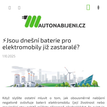
Přejít
NÁKUP
na
obsah
KOŠÍK
⚡Jsou dnešní baterie pro
elektromobily již zastaralé?
1.10.2025
Když slyšíte ostatní mluvit o tom, jak obousměrné nabíjení
negativně ovlivňuje baterii elektromobilu (její životnost nebo
maximální stav nabití) můžete přirozeně předpokládat, že existuje