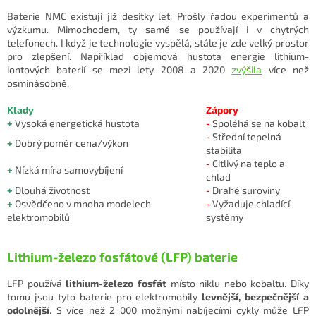
Baterie NMC existují již desítky let. Prošly řadou experimentů a
výzkumu. Mimochodem, ty samé se používají i v chytrých
telefonech. I když je technologie vyspělá, stále je zde velký prostor
pro zlepšení. Například objemová hustota energie lithium-
iontových baterií se mezi lety 2008 a 2020
zvýšila
více než
osminásobně.
Klady
Zápory
+
Vysoká energetická hustota
-
Spoléhá se na kobalt
-
Střední tepelná
+
Dobrý poměr cena/výkon
stabilita
-
Citlivý na teplo a
+
Nízká míra samovybíjení
chlad
+
Dlouhá životnost
-
Drahé suroviny
+
Osvědčeno v mnoha modelech
-
Vyžaduje chladící
elektromobilů
systémy
Lithium-železo fosfátové (LFP) baterie
LFP používá
lithium-železo fosfát
místo niklu nebo kobaltu. Díky
tomu jsou tyto baterie pro elektromobily
levnější, bezpečnější a
odolnější
. S více než 2 000 možnými nabíjecími cykly může LFP