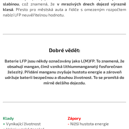
slabinou
, což znamená, že
v mrazivých dnech dojezd výrazně
klesá
. Přesto pro městská auta a řidiče s omezeným rozpočtem
nabízí LFP neuvěřitelnou hodnotu.
Dobré vědět:
Baterie LFP jsou někdy označovány jako L(M)FP. To znamená, že
obsahují mangan, čímž vzniká lithiummanganatý fosforečnan
železitý. Přidání manganu zvyšuje hustotu energie a zároveň
udržuje baterii bezpečnou a dlouhou životnost. To se promítá do
mírně delšího dojezdu.
Klady
Zápory
+
Vynikající životnost
-
Nižší hustota energie