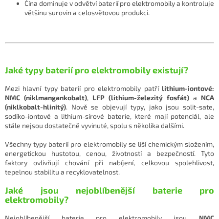
Čína dominuje v odvětví baterií pro elektromobily a kontroluje
většinu surovin a celosvětovou produkci.
Jaké typy baterií pro elektromobily existují?
Mezi hlavní typy baterií pro elektromobily patří
lithium-iontové:
NMC (niklmangankobalt)
,
LFP (lithium-železitý fosfát)
a
NCA
(niklkobalt-hlinitý)
. Nově se objevují typy, jako jsou solit-sate,
sodíko-iontové a lithium-sírové baterie, které mají potenciál, ale
stále nejsou dostatečně vyvinuté, spolu s několika dalšími.
Všechny typy baterií pro elektromobily se liší chemickým složením,
energetickou hustotou, cenou, životností a bezpečností. Tyto
faktory ovlivňují chování při nabíjení, celkovou spolehlivost,
tepelnou stabilitu a recyklovatelnost.
Jaké jsou nejoblíbenější baterie pro
elektromobily?
Nejoblíbenější baterie pro elektromobily jsou
NMC