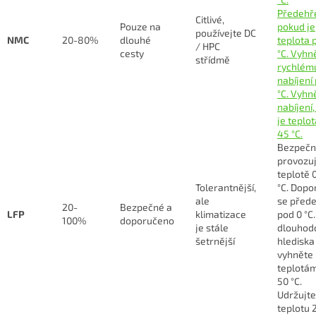
Předehře
Citlivé,
Pouze na
pokud je
používejte DC
NMC
20-80%
dlouhé
teplota 
/ HPC
cesty
°C. Vyhn
střídmě
rychlém
nabíjení
°C. Vyhn
nabíjení
je teplo
45 °C.
Bezpečn
provozuj
teplotě 
Tolerantnější,
°C. Dopo
ale
se přede
20-
Bezpečné a
LFP
klimatizace
pod 0 °C.
100%
doporučeno
je stále
dlouhod
šetrnější
hlediska
vyhněte
teplotá
50 °C.
Udržujte
teplotu 