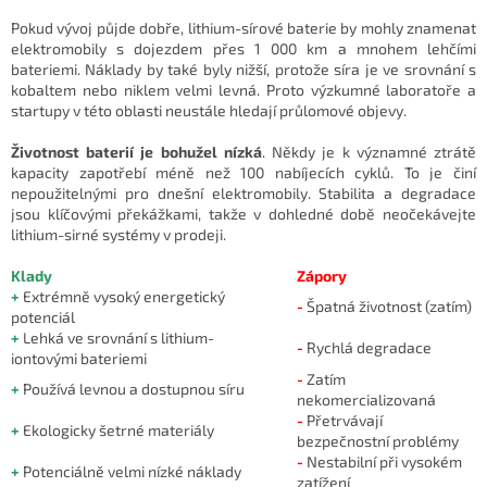
Pokud vývoj půjde dobře, lithium-sírové baterie by mohly znamenat
elektromobily s dojezdem přes 1 000 km a mnohem lehčími
bateriemi. Náklady by také byly nižší, protože síra je ve srovnání s
kobaltem nebo niklem velmi levná. Proto výzkumné laboratoře a
startupy v této oblasti neustále hledají průlomové objevy.
Životnost baterií je bohužel nízká
. Někdy je k významné ztrátě
kapacity zapotřebí méně než 100 nabíjecích cyklů. To je činí
nepoužitelnými pro dnešní elektromobily. Stabilita a degradace
jsou klíčovými překážkami, takže v dohledné době neočekávejte
lithium-sirné systémy v prodeji.
Klady
Zápory
+
Extrémně vysoký energetický
-
Špatná životnost (zatím)
potenciál
+
Lehká ve srovnání s lithium-
-
Rychlá degradace
iontovými bateriemi
-
Zatím
+
Používá levnou a dostupnou síru
nekomercializovaná
-
Přetrvávají
+
Ekologicky šetrné materiály
bezpečnostní problémy
-
Nestabilní při vysokém
+
Potenciálně velmi nízké náklady
zatížení