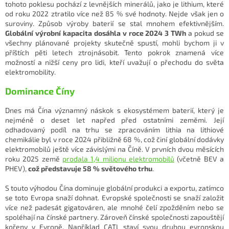
tohoto poklesu pochází z levnějších minerálů, jako je lithium, které
od roku 2022 ztratilo více než 85 % své hodnoty. Nejde však jen o
suroviny. Způsob výroby baterií se stal mnohem efektivnějším.
Globální výrobní kapacita dosáhla v roce 2024 3 TWh
a pokud se
všechny plánované projekty skutečně spustí, mohli bychom ji v
příštích pěti letech ztrojnásobit. Tento pokrok znamená více
možností a nižší ceny pro lidi, kteří uvažují o přechodu do světa
elektromobility.
Dominance Číny
Dnes má Čína významný náskok s ekosystémem baterií, který je
nejméně o deset let napřed před ostatními zeměmi. Její
odhadovaný podíl na trhu se zpracováním lithia na lithiové
chemikálie byl v roce 2024 přibližně 68 %, což činí globální dodávky
elektromobilů ještě více závislými na Číně. V prvních dvou měsících
roku 2025 země
prodala 1,4 milionu elektromobilů
(včetně BEV a
PHEV),
což představuje 58 % světového trhu
.
S touto výhodou Čína dominuje globální produkci a exportu, zatímco
se toto Evropa snaží dohnat. Evropské společnosti se snaží založit
více než padesát gigatováren, ale mnohé čelí zpožděním nebo se
spoléhají na čínské partnery. Zároveň čínské společnosti zapouštějí
kořeny v Evropě. Například CATL staví svou druhou evropskou