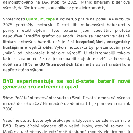
demonstrováno na IAA Mobility 2025. Milník směrem k sériové
výrobě, dalším krokem jsou aplikace pro elektromobily.
Společnosti
QuantumScape
a PowerCo právě na pódiu IAA Mobility
2025 poháněly motocykl Ducati lithium-kovovými bateriemi s
pevným elektrolytem. Tyto baterie jsou speciální, protože
nepoužívají tradiční grafitovou anodu, která se nachází ve většině
lithium-iontových baterií, což je činí
bezpečnějšími, energeticky
hustějšími a vydrží déle
. Výkon motocyklu byl prezentován jako
„milník od laboratoře k sériové výrobě“. U elektromobilů taková
baterie znamená, že na jedno nabití dojedete delší vzdálenost,
dobít se
z 10 % na 80 % za pouhých 12 minut
a užívat si silného a
nepřetržitého výkonu.
BYD experimentuje se solid-state baterií nové
generace pro extrémní dojezd
Stav:
Počáteční testování v sedanu
Seal
. Prvotní omezená výroba
možná do roku 2027. Hromadné uvedení na trh je plánováno na rok
2030.
Vsadíme se, že byste byli překvapení, kdybysme se zde nezmínili o
BYD
. Tento čínský výrobce dělá velké kroky, otevírá továrnu v
Maďarsku, představuje extrémně dostupné modely elektromobilů