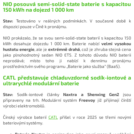
NIO posouvá semi-solid-state baterie s kapacitou
150 kWh na dojezd 1 000 km
Stav:
Testováno v reálných podmínkách. V současné době k
dispozici pouze v Číně k pronájmu.
NIO prokázalo, že se svou semi-solid-state baterií s kapacitou 150
kWh dosahuje dojezdu 1 000 km. Baterie nabízí
velmi vysokou
hustotu energie
, ale je
extrémně drahá
, což je zhruba stejná cena
jako plnohodnotný sedan NIO ET5. Z tohoto důvodu NIO baterii
neprodává; místo toho ji nabízí k dennímu pronájmu
prostřednictvím svého programu „Baterie jako služba“ (BaaS).
CATL představuje chladuvzdorné sodík-iontové a
ultrarychlé modulární baterie
Stav:
Sodík-iontové články
Naxtra a Shenxing Gen2
jsou
připraveny na trh. Modulární systém
Freevoy
již přijímají čínští
výrobci elektromobilů.
Čínský výrobce baterií
CATL
přišel v roce 2025 se třemi novými
bateriovými systémy.