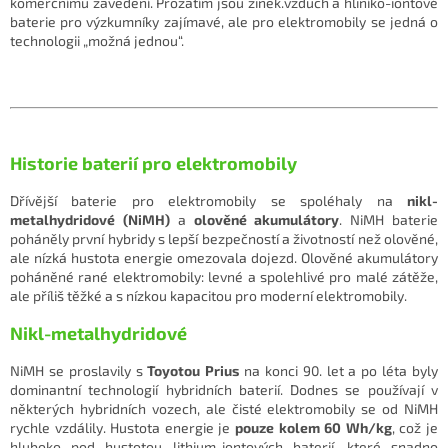
komerčnímu zavedení. Prozatím jsou zinek.vzduch a hliníko-iontové
baterie pro výzkumníky zajímavé, ale pro elektromobily se jedná o
technologii „možná jednou“.
Historie baterií pro elektromobily
Dřívější baterie pro elektromobily se spoléhaly na
nikl-
metalhydridové (NiMH)
a
olověné akumulátory
. NiMH baterie
poháněly první hybridy s lepší bezpečností a životností než olověné,
ale nízká hustota energie omezovala dojezd. Olověné akumulátory
poháněné rané elektromobily: levné a spolehlivé pro malé zátěže,
ale příliš těžké a s nízkou kapacitou pro moderní elektromobily.
Nikl-metalhydridové
NiMH se proslavily s
Toyotou Prius
na konci 90. let a po léta byly
dominantní technologií hybridních baterií. Dodnes se používají v
některých hybridních vozech, ale čisté elektromobily se od NiMH
rychle vzdálily. Hustota energie je
pouze kolem 60 Wh/kg
, což je
hluboko pod hustotou lithium-iontových baterií, které snadno