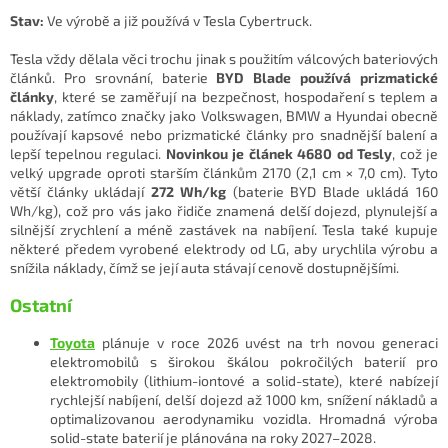
Stav:
Ve výrobě a již používá v Tesla Cybertruck.
Tesla vždy dělala věci trochu jinak s použitím válcových bateriových
článků. Pro srovnání, baterie
BYD Blade používá prizmatické
články
, které se zaměřují na bezpečnost, hospodaření s teplem a
náklady, zatímco značky jako Volkswagen, BMW a Hyundai obecně
používají kapsové nebo prizmatické články pro snadnější balení a
lepší tepelnou regulaci.
Novinkou je článek 4680 od Tesly
, což je
velký upgrade oproti starším článkům 2170 (2,1 cm × 7,0 cm). Tyto
větší články ukládají
272 Wh/kg
(baterie BYD Blade ukládá 160
Wh/kg), což pro vás jako řidiče znamená delší dojezd, plynulejší a
silnější zrychlení a méně zastávek na nabíjení. Tesla také kupuje
některé předem vyrobené elektrody od LG, aby urychlila výrobu a
snížila náklady, čímž se její auta stávají cenově dostupnějšími.
Ostatní
Toyota
plánuje v roce 2026 uvést na trh novou generaci
elektromobilů s širokou škálou pokročilých baterií pro
elektromobily (lithium-iontové a solid-state), které nabízejí
rychlejší nabíjení, delší dojezd až 1000 km, snížení nákladů a
optimalizovanou aerodynamiku vozidla. Hromadná výroba
solid-state baterií je plánována na roky 2027–2028.