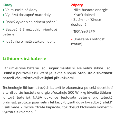
Klady
Zápory
+
Velmi nízké náklady
-
Nižší hustota energie
+
Využívá dostupné materiály
-
Kratší dojezd
-
Zatím není široce
+
Dobrý výkon v chladném počasí
dostupná
+
Bezpečnější než lithium-iontové
-
Těžší než LFP
baterie
-
Omezená životnost
+
Ideální pro malé elektromobily
(zatím)
Lithium-sírá baterie
Lithium-sírové baterie jsou
experimentální
, ale velmi slibné. Jsou
lehké
a používají síru, která je levná a hojná.
Stabilita a životnost
baterií však zůstávají velkými překážkami
.
Technologie lithium-sírových baterií je zkoumána po celá desetiletí
a tvrdí se, že hustota energie přesahuje 500 Wh/kg (dvojitá lithium-
iontová baterie). NASA dokonce testovala baterie pro letecký
průmysl, protože jsou velmi lehké. „Polysulfidový kyvadlový efekt“
však vede k rychlé ztrátě kapacity, což dosud blokovalo komerční
využití elektromobilů.