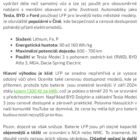
vydržet déle než samotný vůz a lze jej použít pro obousměrné
nabíjení s menšími obavami o jeho životnost. Automobilky jako
Tesla, BYD
a
Ford
používají LFP pro levnější nebo městské modely.
Je obzvláště
populární v Číně
, kde bezpečnost a cenová dostupnost
pohánějí přijetí elektromobilů.
Složení:
Lithium, Fe, P
Energetická hustota:
90 až 160 Wh/kg
Maximální potenciál dojezdu:
600 - 700 km
Použití v:
Tesla Model 3 s pohonem zadních kol (RWD), BYD
Atto 3, MG4, Dacia Spring Electric
Hlavní výhodou je klid
: LFP se snadno nepřehřívá a je vysoce
odolný vůči ohni. Oceníte také cenovou dostupnost modelů, kde je
přítomen, protože tyto baterie jsou znatelně levnější. V září 2024
stály
kolem 1300 Kč za kWh
, což je pokles o téměř 20 % ve srovnání
s předchozím rokem. Například BYD Dolphin a základní Tesla Model
3 jsou cenově dostupné a zároveň praktické. Polovina hlasujících v
naší komunitě YouTube se domnívá, že cena by měla být pro baterii
budoucnosti nejvyšší prioritou.
Pozor, dojezd se však snižuje. Baterie LFP jsou při stejné kapacitě
objemnější a těžší
ve srovnání s NCA nebo NMC. To znamená, že
dlouhé cesty nejsou jejich silnou stránkou.
Chladné počasí je další