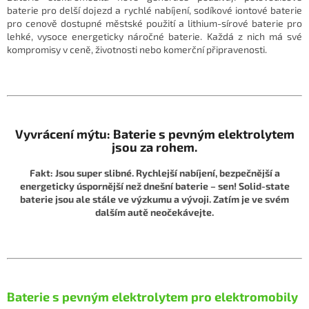
baterie pro delší dojezd a rychlé nabíjení, sodíkové iontové baterie
pro cenově dostupné městské použití a lithium-sírové baterie pro
lehké, vysoce energeticky náročné baterie. Každá z nich má své
kompromisy v ceně, životnosti nebo komerční připravenosti.
Vyvrácení mýtu: Baterie s pevným elektrolytem
jsou za rohem.
Fakt: Jsou super slibné. Rychlejší nabíjení, bezpečnější a
energeticky úspornější než dnešní baterie – sen! Solid-state
baterie jsou ale stále ve výzkumu a vývoji. Zatím je ve svém
dalším autě neočekávejte.
Baterie s pevným elektrolytem pro elektromobily