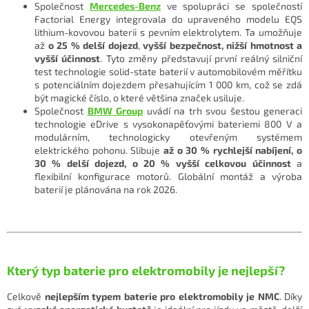
Společnost
Mercedes-Benz
ve spolupráci se společností
Factorial Energy integrovala do upraveného modelu EQS
lithium-kovovou baterii s pevním elektrolytem. Ta umožňuje
až
o 25 % delší dojezd
,
vyšší bezpečnost, nižší hmotnost a
vyšší účinnost
. Tyto změny představují první reálný silniční
test technologie solid-state baterií v automobilovém měřítku
s potenciálním dojezdem přesahujícím 1 000 km, což se zdá
být magické číslo, o které většina značek usiluje.
Společnost
BMW Group
uvádí na trh svou šestou generaci
technologie eDrive s vysokonapěťovými bateriemi 800 V a
modulárním, technologicky otevřeným systémem
elektrického pohonu. Slibuje
až o 30 % rychlejší nabíjení, o
30 % delší dojezd, o 20 % vyšší celkovou účinnost
a
flexibilní konfigurace motorů. Globální montáž a výroba
baterií je plánována na rok 2026.
Který typ baterie pro elektromobily je nejlepší?
Celkově
nejlepším typem baterie pro elektromobily je NMC
. Díky