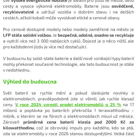
své
vysoké energetické hustotě
je ideální pro jízdu ve městě, delší
cesty a vysoce výkonná elektromobily. Baterie jsou
osvědčené,
recyklovatelné
a udržují vozidla v dobrém stavu i na delších
cestách, ačkoli kobalt může vyvolávat etické a cenové obavy.
Pro cenově dostupné modely nebo modely zaměřené na město je
LFP stále solidní volbou
. Je
bezpečná, odolná, snadno se recykluje
a vydrží více než 3 000 nabíjecích cyklů. Dojezd je o něco nižší, ale
pro každodenní jízdu je více než dostačující.
V budoucnu by solid-state baterie a další nově vznikající typy baterií
mohly překonat současné technologie, ale tato budoucnost je stále
v nedohlednu.
Výhled do budoucna
Svět baterií se rychle mění a pokud sledujete novinky o
elektromobilech, pravděpodobně jste si všimli, jak rychle klesají
ceny.
V roce 2024 vzrostl prodej elektromobilů o 25 %
na 17
milionů a poptávka po bateriích překročila 1 terawatthodinu –
milník, o kterém se na fórech o elektromobilech mluví už měsíce.
Zároveň
průměrná cena baterií klesla pod 2000 Kč za
kilowatthodinu
, což je obrovský impuls pro každého, kdo se ptá,
zda se elektromobily v roce 2026 stanou dostupnějšími. Velká část