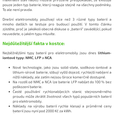
pouze jeden typ baterie, který reaguje stejně na všechny podmínky.
To ale není pravda.
Dnešní elektromobily používají více než 3 různé typy baterií a
mnoho dalších se testuje pro budoucí použití. V tomto článku
zjistěte, proč je jakákoli obecná diskuse o „baterii“ zavádějící, pokud
neuvedete, o jakém typu mluvíte.
Nejdůležitější fakta v kostce:
Nejběžnějšími typy baterií pro elektromobily jsou dnes
lithium-
iontové typy: NMC
,
LFP
a
NCA
.
Nové technologie, jako jsou solid-state, sodíkovo-iontové a
lithium-sírové baterie, slibují vyšší dojezd, rychlejší nabíjení a
nižší náklady, ale zatím nejsou široce komerčně dostupné.
Na rozdíl od NMC a NCA lze baterie LFP nabíjet do 100 % bez
poškození baterie.
Časté používání rychlonabíjecích stanic stejnosměrného
proudu může zkrátit životnost všech typů populárních baterií
pro elektromobily.
Náklady na výrobu baterií rychle klesají a průměrné ceny
baterií jsou nyní pod 2000 Kč za kWh.