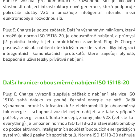
Funkce vozidla pro komunikaci s rozvodnou sítí je klíčovou
vlastností nabíjecí infrastruktury nové generace, která podporuje
pokročilé služby V2G a umožňuje inteligentní interakci mezi
elektromobily a rozvodnou sítí.
Plug & Charge je pouze začátek. Dalším významným milníkem, který
umožňuje norma ISO 15118-20, je obousměrné nabíjení, a průmysl
již podniká kroky k jeho praktickému zavedení. Plug & Charge
posouvá způsob nabíjení elektrických vozidel vpřed díky integraci
inteligentních komunikačních protokolů, které zajišťují plynulé,
bezpečné a uživatelsky přívětivé nabíjení.
Další hranice: obousměrné nabíjení ISO 15118-20
Plug & Charge výrazně zlepšuje zážitek z nabíjení, ale vize ISO
15118 sahá daleko za pouhé čerpání energie ze sítě. Další
významnou hranicí v infrastruktuře elektromobilů je obousměrný
tok energie – schopnost vozidel nejen nabíjet, ale také v případě
potřeby energii vracet. Tento koncept, známý jako V2X (vehicle-to-
everything), je umožněn normou ISO 15118-20 a staví elektromobily
do pozice aktivních, inteligentních součástí budoucích energetických
systémů, nikoli pasivních spotřebitelů. Norma ISO 15118-20 definuje