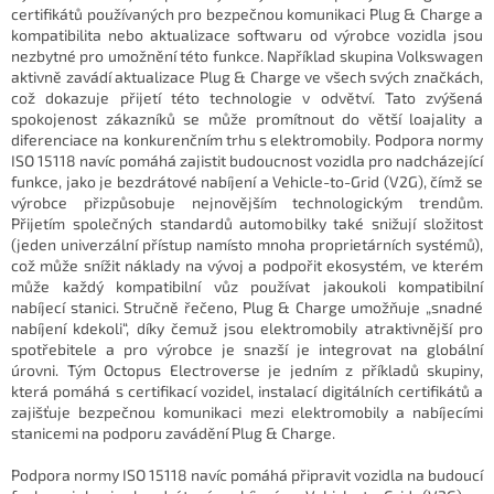
certifikátů používaných pro bezpečnou komunikaci Plug & Charge a
kompatibilita nebo aktualizace softwaru od výrobce vozidla jsou
nezbytné pro umožnění této funkce. Například skupina Volkswagen
aktivně zavádí aktualizace Plug & Charge ve všech svých značkách,
což dokazuje přijetí této technologie v odvětví. Tato zvýšená
spokojenost zákazníků se může promítnout do větší loajality a
diferenciace na konkurenčním trhu s elektromobily. Podpora normy
ISO 15118 navíc pomáhá zajistit budoucnost vozidla pro nadcházející
funkce, jako je bezdrátové nabíjení a Vehicle-to-Grid (V2G), čímž se
výrobce přizpůsobuje nejnovějším technologickým trendům.
Přijetím společných standardů automobilky také snižují složitost
(jeden univerzální přístup namísto mnoha proprietárních systémů),
což může snížit náklady na vývoj a podpořit ekosystém, ve kterém
může každý kompatibilní vůz používat jakoukoli kompatibilní
nabíjecí stanici. Stručně řečeno, Plug & Charge umožňuje „snadné
nabíjení kdekoli“, díky čemuž jsou elektromobily atraktivnější pro
spotřebitele a pro výrobce je snazší je integrovat na globální
úrovni. Tým Octopus Electroverse je jedním z příkladů skupiny,
která pomáhá s certifikací vozidel, instalací digitálních certifikátů a
zajišťuje bezpečnou komunikaci mezi elektromobily a nabíjecími
stanicemi na podporu zavádění Plug & Charge.
Podpora normy ISO 15118 navíc pomáhá připravit vozidla na budoucí