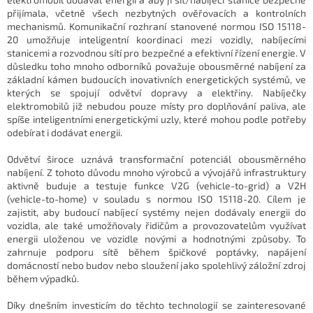
přijímala, včetně všech nezbytných ověřovacích a kontrolních
mechanismů. Komunikační rozhraní stanovené normou ISO 15118-
20 umožňuje inteligentní koordinaci mezi vozidly, nabíjecími
stanicemi a rozvodnou sítí pro bezpečné a efektivní řízení energie. V
důsledku toho mnoho odborníků považuje obousměrné nabíjení za
základní kámen budoucích inovativních energetických systémů, ve
kterých se spojují odvětví dopravy a elektřiny. Nabíječky
elektromobilů již nebudou pouze místy pro doplňování paliva, ale
spíše inteligentními energetickými uzly, které mohou podle potřeby
odebírat i dodávat energii.
Odvětví široce uznává transformační potenciál obousměrného
nabíjení. Z tohoto důvodu mnoho výrobců a vývojářů infrastruktury
aktivně buduje a testuje funkce V2G (vehicle-to-grid) a V2H
(vehicle-to-home) v souladu s normou ISO 15118-20. Cílem je
zajistit, aby budoucí nabíjecí systémy nejen dodávaly energii do
vozidla, ale také umožňovaly řidičům a provozovatelům využívat
energii uloženou ve vozidle novými a hodnotnými způsoby. To
zahrnuje podporu sítě během špičkové poptávky, napájení
domácností nebo budov nebo sloužení jako spolehlivý záložní zdroj
během výpadků.
Díky dnešním investicím do těchto technologií se zainteresované