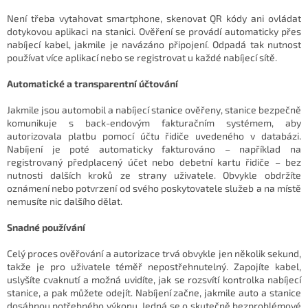
Není třeba vytahovat smartphone, skenovat QR kódy ani ovládat
dotykovou aplikaci na stanici. Ověření se provádí automaticky přes
nabíjecí kabel, jakmile je navázáno připojení. Odpadá tak nutnost
používat více aplikací nebo se registrovat u každé nabíjecí sítě.
Automatické a transparentní účtování
Jakmile jsou automobil a nabíjecí stanice ověřeny, stanice bezpečně
komunikuje s back-endovým fakturačním systémem, aby
autorizovala platbu pomocí účtu řidiče uvedeného v databázi.
Nabíjení je poté automaticky fakturováno – například na
registrovaný předplacený účet nebo debetní kartu řidiče – bez
nutnosti dalších kroků ze strany uživatele. Obvykle obdržíte
oznámení nebo potvrzení od svého poskytovatele služeb a na místě
nemusíte nic dalšího dělat.
Snadné používání
Celý proces ověřování a autorizace trvá obvykle jen několik sekund,
takže je pro uživatele téměř nepostřehnutelný. Zapojíte kabel,
uslyšíte cvaknutí a možná uvidíte, jak se rozsvítí kontrolka nabíjecí
stanice, a pak můžete odejít. Nabíjení začne, jakmile auto a stanice
dosáhnou potřebného výkonu. Jedná se o skutečně bezproblémové