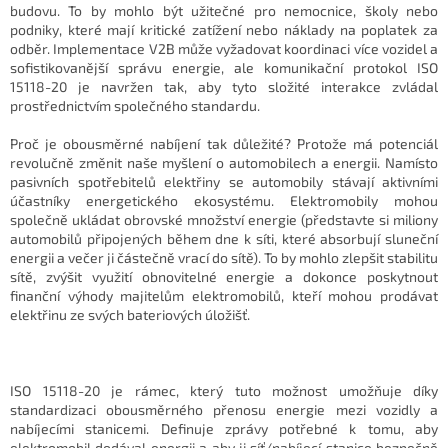
budovu. To by mohlo být užitečné pro nemocnice, školy nebo
podniky, které mají kritické zatížení nebo náklady na poplatek za
odběr. Implementace V2B může vyžadovat koordinaci více vozidel a
sofistikovanější správu energie, ale komunikační protokol ISO
15118-20 je navržen tak, aby tyto složité interakce zvládal
prostřednictvím společného standardu.
Proč je obousměrné nabíjení tak důležité? Protože má potenciál
revolučně změnit naše myšlení o automobilech a energii. Namísto
pasivních spotřebitelů elektřiny se automobily stávají aktivními
účastníky energetického ekosystému. Elektromobily mohou
společně ukládat obrovské množství energie (představte si miliony
automobilů připojených během dne k síti, které absorbují sluneční
energii a večer ji částečně vrací do sítě). To by mohlo zlepšit stabilitu
sítě, zvýšit využití obnovitelné energie a dokonce poskytnout
finanční výhody majitelům elektromobilů, kteří mohou prodávat
elektřinu ze svých bateriových úložišť.
ISO 15118-20 je rámec, který tuto možnost umožňuje díky
standardizaci obousměrného přenosu energie mezi vozidly a
nabíjecími stanicemi. Definuje zprávy potřebné k tomu, aby
elektromobil dodával energii a aby ji síť/nabíjecí stanice bezpečně