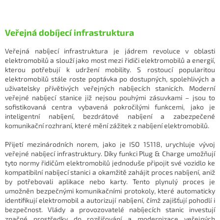
Veřejná dobíjecí infrastruktura
Veřejná nabíjecí infrastruktura je jádrem revoluce v oblasti
elektromobilů a slouží jako most mezi řidiči elektromobilů a energií,
kterou potřebují k udržení mobility. S rostoucí popularitou
elektromobilů stále roste poptávka po dostupných, spolehlivých a
uživatelsky přívětivých veřejných nabíjecích stanicích. Moderní
veřejné nabíjecí stanice již nejsou pouhými zásuvkami – jsou to
sofistikovaná centra vybavená pokročilými funkcemi, jako je
inteligentní nabíjení, bezdrátové nabíjení a zabezpečené
komunikační rozhraní, které mění zážitek z nabíjení elektromobilů.
Přijetí mezinárodních norem, jako je ISO 15118, urychluje vývoj
veřejné nabíjecí infrastruktury. Díky funkci Plug & Charge umožňují
tyto normy řidičům elektromobilů jednoduše připojit své vozidlo ke
kompatibilní nabíjecí stanici a okamžitě zahájit proces nabíjení, aniž
by potřebovali aplikace nebo karty. Tento plynulý proces je
umožněn bezpečnými komunikačními protokoly, které automaticky
identifikují elektromobil a autorizují nabíjení, čímž zajišťují pohodlí i
bezpečnost. Vlády a provozovatelé nabíjecích stanic investují
značné prostředky do rozšiřování a modernizace veřejných