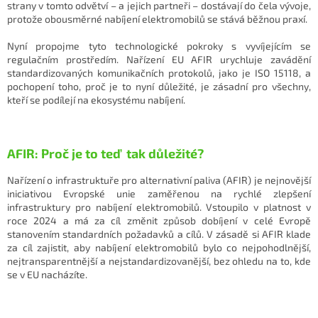
strany v tomto odvětví – a jejich partneři – dostávají do čela vývoje,
protože obousměrné nabíjení elektromobilů se stává běžnou praxí.
Nyní propojme tyto technologické pokroky s vyvíjejícím se
regulačním prostředím. Nařízení EU AFIR urychluje zavádění
standardizovaných komunikačních protokolů, jako je ISO 15118, a
pochopení toho, proč je to nyní důležité, je zásadní pro všechny,
kteří se podílejí na ekosystému nabíjení.
AFIR: Proč je to teď tak důležité?
Nařízení o infrastruktuře pro alternativní paliva (AFIR) je nejnovější
iniciativou Evropské unie zaměřenou na rychlé zlepšení
infrastruktury pro nabíjení elektromobilů. Vstoupilo v platnost v
roce 2024 a má za cíl změnit způsob dobíjení v celé Evropě
stanovením standardních požadavků a cílů. V zásadě si AFIR klade
za cíl zajistit, aby nabíjení elektromobilů bylo co nejpohodlnější,
nejtransparentnější a nejstandardizovanější, bez ohledu na to, kde
se v EU nacházíte.