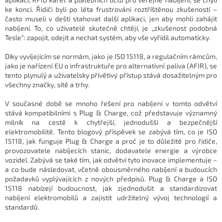
ke konci. Řidiči byli po léta frustrováni roztříštěnou zkušeností –
často museli v dešti stahovat další aplikaci, jen aby mohli zahájit
nabíjení. To, co uživatelé skutečně chtějí, je „zkušenost podobná
Tesle“: zapojit, odejít a nechat systém, aby vše vyřídil automaticky.
Díky vyvíjejícím se normám, jako je ISO 15118, a regulačním rámcům,
jako je nařízení EU o infrastruktuře pro alternativní paliva (AFIR), se
tento plynulý a uživatelsky přívětivý přístup stává dosažitelným pro
všechny značky, sítě a trhy.
V současné době se mnoho řešení pro nabíjení v tomto odvětví
stává kompatibilními s Plug & Charge, což představuje významný
milník na cestě k chytřejší, jednodušší a bezpečnější
elektromobilitě. Tento blogový příspěvek se zabývá tím, co je ISO
15118, jak funguje Plug & Charge a proč je to důležité pro řidiče,
provozovatele nabíjecích stanic, dodavatele energie a výrobce
vozidel. Zabývá se také tím, jak odvětví tyto inovace implementuje –
a co bude následovat, včetně obousměrného nabíjení a budoucích
požadavků vyplývajících z nových předpisů. Plug & Charge a ISO
15118 nabízejí budoucnost, jak zjednodušit a standardizovat
nabíjení elektromobilů a zajistit udržitelný vývoj technologií a
standardů.