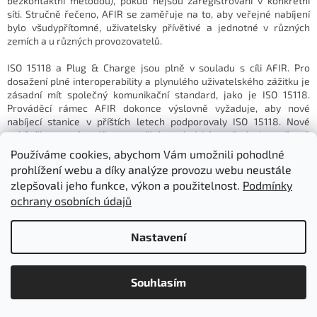
bezkontaktní metodou), pokud nejsou zaregistrováni v konkrétní
síti. Stručně řečeno, AFIR se zaměřuje na to, aby veřejné nabíjení
bylo všudypřítomné, uživatelsky přívětivé a jednotné v různých
zemích a u různých provozovatelů.
ISO 15118 a Plug & Charge jsou plně v souladu s cíli AFIR. Pro
dosažení plné interoperability a plynulého uživatelského zážitku je
zásadní mít společný komunikační standard, jako je ISO 15118.
Prováděcí rámec AFIR dokonce výslovně vyžaduje, aby nové
nabíjecí stanice v příštích letech podporovaly ISO 15118. Nové
nabíječky musí splňovat určité technické požadavky, včetně
podpory ISO 15118 a Plug & Charge, aby bylo zajištěno bezpečné a
Používáme cookies, abychom Vám umožnili pohodlné
standardizované nabíjení. Nařízení a jeho delegované akty stanoví,
prohlížení webu a díky analýze provozu webu neustále
že:
zlepšovali jeho funkce, výkon a použitelnost.
Podmínky
ochrany osobních údajů
Od ledna 2026 musí všechny nově instalované veřejné střídavé
nabíjecí stanice v EU podporovat funkci ISO 15118-2 (Plug &
Charge).
To v praxi znamená, že každá nová veřejná nabíjecí stanice
Nastavení
by měla být schopna automatické autentizace a fakturace
elektromobilů. Cílem je, aby řidiči mohli přijet k jakékoli nové stanici
Položky označené "Skladem" expedujeme:
a jednoduše se připojit k nabíjení, čímž se zlepší pohodlí a odstraní
- objednáno do 10:00 ve stejný den
Souhlasím
překážky mezi různými nabíjecími sítěmi. Tyto nabíječky musí také
- objednáno po 10:00 následující den
splňovat určité technické požadavky, aby byla zaručena
kompatibilita a bezpečnost.