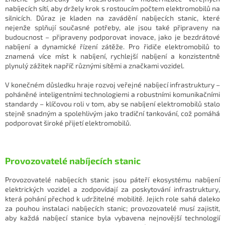
nabíjecích sítí, aby držely krok s rostoucím počtem elektromobilů na
silnicích. Důraz je kladen na zavádění nabíjecích stanic, které
nejenže splňují současné potřeby, ale jsou také připraveny na
budoucnost – připraveny podporovat inovace, jako je bezdrátové
nabíjení a dynamické řízení zátěže. Pro řidiče elektromobilů to
znamená více míst k nabíjení, rychlejší nabíjení a konzistentně
plynulý zážitek napříč různými sítěmi a značkami vozidel.
V konečném důsledku hraje rozvoj veřejné nabíjecí infrastruktury –
poháněné inteligentními technologiemi a robustními komunikačními
standardy – klíčovou roli v tom, aby se nabíjení elektromobilů stalo
stejně snadným a spolehlivým jako tradiční tankování, což pomáhá
podporovat široké přijetí elektromobilů.
Provozovatelé nabíjecích stanic
Provozovatelé nabíjecích stanic jsou páteří ekosystému nabíjení
elektrických vozidel a zodpovídají za poskytování infrastruktury,
která pohání přechod k udržitelné mobilitě. Jejich role sahá daleko
za pouhou instalaci nabíjecích stanic; provozovatelé musí zajistit,
aby každá nabíjecí stanice byla vybavena nejnovější technologií