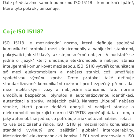
Dále představíme samotnou normu ISO 15118 – komunikační páteř,
která tyto pokroky umožňuje.
Co je ISO 15118?
ISO 15118 je mezinárodní norma, která definuje společný
komunikační protokol mezi elektromobily a nabíjecími stanicemi,
pokrývající jak střídavé, tak stejnosměrné nabíjení. V podstatě se
jedná o „jazyk“, který umožňuje elektromobilu a nabíjecí stanici
inteligentně komunikovat mezi sebou. ISO 15118 vytváří komunikační
síť mezi elektromobilem a nabíjecí stanicí, což umožňuje
spolehlivou výměnu zpráv. Tento protokol také definuje
standardizované komunikační rozhraní pro bezpečný přenos dat
mezi elektrickými vozy a nabíjecími stanicemi. Tato norma
umožňuje bezpečnou, plynulou a automatizovanou identifikaci,
autentizaci a správu nabíjecích cyklů. Namísto „hloupé“ nabíjecí
stanice, která pouze dodává energii, si nabíjecí stanice a
elektromobil podporující normu ISO 15118 vyměňují data o tom, o
jaký automobil se jedná, co potřebuje a jak účtovat nabíjecí relaci –
to vše bez zásahu řidiče. ISO 15118 je mezinárodní komunikační
standard vyvinutý pro zajištění globální interoperability.
Mezinárodní elektrotechnická komise (IEC) spolupracovala s ISO