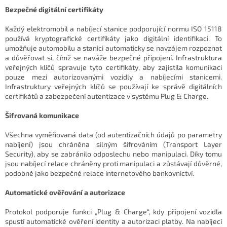
Bezpečné digitální certifikáty
Každý elektromobil a nabíjecí stanice podporující normu ISO 15118
používá kryptografické certifikáty jako digitální identifikaci. To
umožňuje automobilu a stanici automaticky se navzájem rozpoznat
a důvěřovat si, čímž se naváže bezpečné připojení. Infrastruktura
veřejných klíčů spravuje tyto certifikáty, aby zajistila komunikaci
pouze mezi autorizovanými vozidly a nabíjecími stanicemi.
Infrastruktury veřejných klíčů se používají ke správě digitálních
certifikátů a zabezpečení autentizace v systému Plug & Charge.
Šifrovaná komunikace
Všechna vyměňovaná data (od autentizačních údajů po parametry
nabíjení) jsou chráněna silným šifrováním (Transport Layer
Security), aby se zabránilo odposlechu nebo manipulaci. Díky tomu
jsou nabíjecí relace chráněny proti manipulaci a zůstávají důvěrné,
podobně jako bezpečné relace internetového bankovnictví.
Automatické ověřování a autorizace
Protokol podporuje funkci „Plug & Charge“, kdy připojení vozidla
spustí automatické ověření identity a autorizaci platby. Na nabíjecí