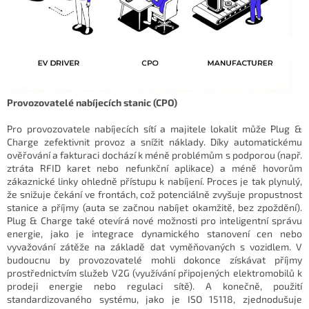
Provozovatelé nabíjecích stanic (CPO)
Pro provozovatele nabíjecích sítí a majitele lokalit může Plug &
Charge zefektivnit provoz a snížit náklady. Díky automatickému
ověřování a fakturaci dochází k méně problémům s podporou (např.
ztráta RFID karet nebo nefunkční aplikace) a méně hovorům
zákaznické linky ohledně přístupu k nabíjení. Proces je tak plynulý,
že snižuje čekání ve frontách, což potenciálně zvyšuje propustnost
stanice a příjmy (auta se začnou nabíjet okamžitě, bez zpoždění).
Plug & Charge také otevírá nové možnosti pro inteligentní správu
energie, jako je integrace dynamického stanovení cen nebo
vyvažování zátěže na základě dat vyměňovaných s vozidlem. V
budoucnu by provozovatelé mohli dokonce získávat příjmy
prostřednictvím služeb V2G (využívání připojených elektromobilů k
prodeji energie nebo regulaci sítě). A konečně, použití
standardizovaného systému, jako je ISO 15118, zjednodušuje