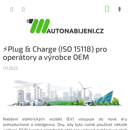
Přejít
NÁKUP
na
obsah
KOŠÍK
⚡Plug & Charge (ISO 15118) pro
operátory a výrobce OEM
1.11.2025
Nabíjení elektrických vozidel (EV) vstupuje do nové éry
jednoduchosti a inteligence. Dny, kdy bylo nutné používat několik
aplikací, RFID karet a platebních účtů pro veřejné nabíjení, se chýlí