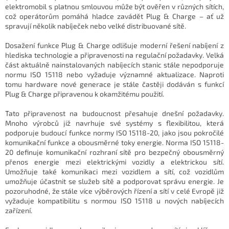
elektromobil s platnou smlouvou může být ověřen v různých sítích,
což operátorům pomáhá hladce zavádět Plug & Charge – ať už
spravují několik nabíječek nebo velké distribuované sítě.
Dosažení funkce Plug & Charge odlišuje moderní řešení nabíjení z
hlediska technologie a připravenosti na regulační požadavky. Velká
část aktuálně nainstalovaných nabíjecích stanic stále nepodporuje
normu ISO 15118 nebo vyžaduje významné aktualizace. Naproti
tomu hardware nové generace je stále častěji dodáván s funkcí
Plug & Charge připravenou k okamžitému použití.
Tato připravenost na budoucnost přesahuje dnešní požadavky.
Mnoho výrobců již navrhuje své systémy s flexibilitou, která
podporuje budoucí funkce normy ISO 15118-20, jako jsou pokročilé
komunikační funkce a obousměrné toky energie. Norma ISO 15118-
20 definuje komunikační rozhraní sítě pro bezpečný obousměrný
přenos energie mezi elektrickými vozidly a elektrickou sítí.
Umožňuje také komunikaci mezi vozidlem a sítí, což vozidlům
umožňuje účastnit se služeb sítě a podporovat správu energie. Je
pozoruhodné, že stále více výběrových řízení a sítí v celé Evropě již
vyžaduje kompatibilitu s normou ISO 15118 u nových nabíjecích
zařízení.