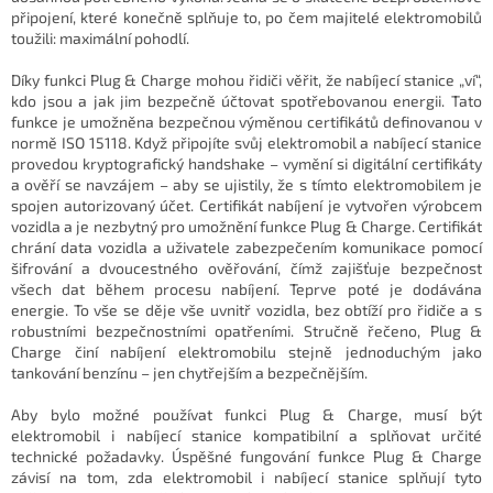
připojení, které konečně splňuje to, po čem majitelé elektromobilů
toužili: maximální pohodlí.
Díky funkci Plug & Charge mohou řidiči věřit, že nabíjecí stanice „ví“,
kdo jsou a jak jim bezpečně účtovat spotřebovanou energii. Tato
funkce je umožněna bezpečnou výměnou certifikátů definovanou v
normě ISO 15118. Když připojíte svůj elektromobil a nabíjecí stanice
provedou kryptografický handshake – vymění si digitální certifikáty
a ověří se navzájem – aby se ujistily, že s tímto elektromobilem je
spojen autorizovaný účet. Certifikát nabíjení je vytvořen výrobcem
vozidla a je nezbytný pro umožnění funkce Plug & Charge. Certifikát
chrání data vozidla a uživatele zabezpečením komunikace pomocí
šifrování a dvoucestného ověřování, čímž zajišťuje bezpečnost
všech dat během procesu nabíjení. Teprve poté je dodávána
energie. To vše se děje vše uvnitř vozidla, bez obtíží pro řidiče a s
robustními bezpečnostními opatřeními. Stručně řečeno, Plug &
Charge činí nabíjení elektromobilu stejně jednoduchým jako
tankování benzínu – jen chytřejším a bezpečnějším.
Aby bylo možné používat funkci Plug & Charge, musí být
elektromobil i nabíjecí stanice kompatibilní a splňovat určité
technické požadavky. Úspěšné fungování funkce Plug & Charge
závisí na tom, zda elektromobil i nabíjecí stanice splňují tyto