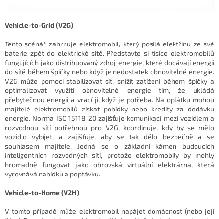
Vehicle-to-Grid (V2G)
Tento scénář zahrnuje elektromobil, který posílá elektřinu ze své
baterie zpět do elektrické sítě. Představte si tisíce elektromobilů
fungujících jako distribuovaný zdroj energie, které dodávají energii
do sítě během špičky nebo když je nedostatek obnovitelné energie.
V2G může pomoci stabilizovat síť, snížit zatížení během špičky a
optimalizovat využití obnovitelné energie tím, že ukládá
přebytečnou energii a vrací ji, když je potřeba. Na oplátku mohou
majitelé elektromobilů získat pobídky nebo kredity za dodávku
energie. Norma ISO 15118-20 zajišťuje komunikaci mezi vozidlem a
rozvodnou sítí potřebnou pro V2G, koordinuje, kdy by se mělo
vozidlo vybíjet, a zajišťuje, aby se tak dělo bezpečně a se
souhlasem majitele. Jedná se o základní kámen budoucích
inteligentních rozvodných sítí, protože elektromobily by mohly
hromadně fungovat jako obrovská virtuální elektrárna, která
vyrovnává nabídku a poptávku.
Vehicle-to-Home (V2H)
V tomto případě může elektromobil napájet domácnost (nebo její