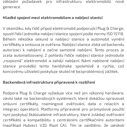
základní požadavek pro infrastrukturu elektromobilů nové
generace.
Hladké spojení mezi elektromobilem a nabíjecí stanicí
V okamžiku, kdy řidič připojí elektromobil podporující Plug & Charge,
spustí řídicí jednotka nabíjecí stanice spojení podle normy ISO 15118.
Během několika sekund si nabíjecí stanice a automobil vymění
certifikáty a smlouva je ověřena. Nabíjecí stanice získá od backendu
autorizaci k nabíjení a začne samotné nabíjení. Tento proces je
zcela automatizovaný. Z pohledu řidiče nabíjecí stanice jednoduše
„rozpozná“ elektromobil a zahájí nabíjení. Námi nabízené nabíjecí
stanice provádějí tento handshake spolehlivě a rychle, což
koncovému uživateli poskytuje skutečně bezproblémový zážitek.
Backendová infrastruktura připravená k rozšíření
Podpora Plug & Charge vyžaduje více než jen výkonný hardware;
závisí také na backendových systémech, které dokážou spravovat
smluvní certifikáty, roamingové ověřování, data o relacích a
integraci operátorů. Platformy připravené pro průmyslové použití
nyní poskytují škálovatelné infrastruktury, které zvládají ověřování
certifikátů a kompatibilitu s centrálními certifikačními autoritami
(například Hubject V2G Root CA). Tím je zajištěno, že jakýkoli