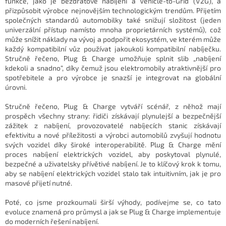
funkce, jako je bezdrátové nabíjení a Vehicle-to-Grid (V2G), a
přizpůsobit výrobce nejnovějším technologickým trendům. Přijetím
společných standardů automobilky také snižují složitost (jeden
univerzální přístup namísto mnoha proprietárních systémů), což
může snížit náklady na vývoj a podpořit ekosystém, ve kterém může
každý kompatibilní vůz používat jakoukoli kompatibilní nabíječku.
Stručně řečeno, Plug & Charge umožňuje splnit slib „nabíjení
kdekoli a snadno“, díky čemuž jsou elektromobily atraktivnější pro
spotřebitele a pro výrobce je snazší je integrovat na globální
úrovni.
Stručně řečeno, Plug & Charge vytváří scénář, z něhož mají
prospěch všechny strany: řidiči získávají plynulejší a bezpečnější
zážitek z nabíjení, provozovatelé nabíjecích stanic získávají
efektivitu a nové příležitosti a výrobci automobilů zvyšují hodnotu
svých vozidel díky široké interoperabilitě. Plug & Charge mění
proces nabíjení elektrických vozidel, aby poskytoval plynulé,
bezpečné a uživatelsky přívětivé nabíjení. Je to klíčový krok k tomu,
aby se nabíjení elektrických vozidel stalo tak intuitivním, jak je pro
masové přijetí nutné.
Poté, co jsme prozkoumali širší výhody, podívejme se, co tato
evoluce znamená pro průmysl a jak se Plug & Charge implementuje
do moderních řešení nabíjení.