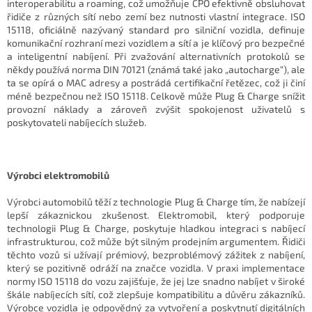
interoperabilitu a roaming, což umožňuje CPO efektivně obsluhovat
řidiče z různých sítí nebo zemí bez nutnosti vlastní integrace. ISO
15118, oficiálně nazývaný standard pro silniční vozidla, definuje
komunikační rozhraní mezi vozidlem a sítí a je klíčový pro bezpečné
a inteligentní nabíjení. Při zvažování alternativních protokolů se
někdy používá norma DIN 70121 (známá také jako „autocharge“), ale
ta se opírá o MAC adresy a postrádá certifikační řetězec, což ji činí
méně bezpečnou než ISO 15118. Celkově může Plug & Charge snížit
provozní náklady a zároveň zvýšit spokojenost uživatelů s
poskytovateli nabíjecích služeb.
Výrobci elektromobilů
Výrobci automobilů těží z technologie Plug & Charge tím, že nabízejí
lepší zákaznickou zkušenost. Elektromobil, který podporuje
technologii Plug & Charge, poskytuje hladkou integraci s nabíjecí
infrastrukturou, což může být silným prodejním argumentem. Řidiči
těchto vozů si užívají prémiový, bezproblémový zážitek z nabíjení,
který se pozitivně odráží na značce vozidla. V praxi implementace
normy ISO 15118 do vozu zajišťuje, že jej lze snadno nabíjet v široké
škále nabíjecích sítí, což zlepšuje kompatibilitu a důvěru zákazníků.
Výrobce vozidla je odpovědný za vytvoření a poskytnutí digitálních