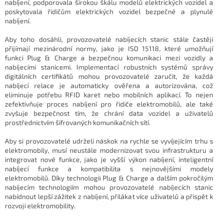
nabíjení, podporovala širokou škálu modelů elektrických vozidel a
poskytovala řidičům elektrických vozidel bezpečné a plynulé
nabíjení.
Aby toho dosáhli, provozovatelé nabíjecích stanic stále častěji
přijímají mezinárodní normy, jako je ISO 15118, které umožňují
funkci Plug & Charge a bezpečnou komunikaci mezi vozidly a
nabíjecími stanicemi. Implementací robustních systémů správy
digitálních certifikátů mohou provozovatelé zaručit, že každá
nabíjecí relace je automaticky ověřena a autorizována, což
eliminuje potřebu RFID karet nebo mobilních aplikací. To nejen
zefektivňuje proces nabíjení pro řidiče elektromobilů, ale také
zvyšuje bezpečnost tím, že chrání data vozidel a uživatelů
prostřednictvím šifrovaných komunikačních sítí.
Aby si provozovatelé udrželi náskok na rychle se vyvíjejícím trhu s
elektromobily, musí neustále modernizovat svou infrastrukturu a
integrovat nové funkce, jako je vyšší výkon nabíjení, inteligentní
nabíjecí funkce a kompatibilita s nejnovějšími modely
elektromobilů. Díky technologii Plug & Charge a dalším pokročilým
nabíjecím technologiím mohou provozovatelé nabíjecích stanic
nabídnout lepší zážitek z nabíjení, přilákat více uživatelů a přispět k
rozvoji elektromobility.