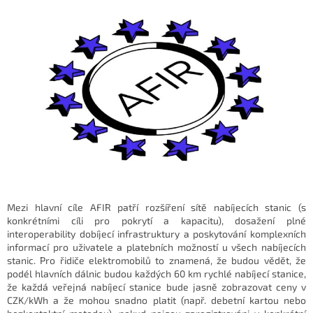
Mezi hlavní cíle AFIR patří rozšíření sítě nabíjecích stanic (s
konkrétními cíli pro pokrytí a kapacitu), dosažení plné
interoperability dobíjecí infrastruktury a poskytování komplexních
informací pro uživatele a platebních možností u všech nabíjecích
stanic. Pro řidiče elektromobilů to znamená, že budou vědět, že
podél hlavních dálnic budou každých 60 km rychlé nabíjecí stanice,
že každá veřejná nabíjecí stanice bude jasně zobrazovat ceny v
CZK/kWh a že mohou snadno platit (např. debetní kartou nebo