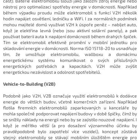
část). Baterie elektromobilu slouží jako záložní zdroj energie nebo
nástroj pro optimalizaci spotřeby energie v domácnosti. Například
během výpadku proudu může elektromobil s funkcí V2H několik
hodin napájet osvětlení, ledničku a WiFi. I za normálních podmínek
mohou majitelé domů využívat V2H k úspoře peněz – nabíjet auto,
když je elektřina levná (nebo jsou aktivní solární panely), a pak
používat baterii auta k napájení domácnosti během drahých špiček.
Tím se elektromobil efektivně promění v mobilní jednotku pro
skladování energie v domácnosti. Norma ISO 15118-20 to usnadňuje
tím, že umožňuje elektromobilu, wallboxu a domácímu
energetickému systému komunikovat o svých příslušných
energetických potřebách a kapacitách. V2H může zvýšit
energetickou nezávislost a odolnost spotřebitelů.
Vehicle-to-Building (V2B)
Podobně jako V2H, V2B označuje využití elektromobilů k dodávce
energie do větších budov, včetně komerčních zařízení. Například
flotila firemních elektromobilů zaparkovaných u kanceláře by
mohla společně podporovat napájení budovy v době špičky, čímž by
se snížily náklady na energii nebo by se zajistilo nouzové napájení. I
když je měřítko větší (a pro dosažení významného účinku by
pravděpodobně bylo zapotřebí více vozidel), koncept zůstává
stejný: elektromobily se stávají mobilním úložištěm energie pro