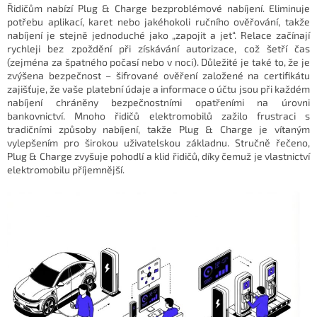
Řidičům nabízí Plug & Charge bezproblémové nabíjení. Eliminuje
potřebu aplikací, karet nebo jakéhokoli ručního ověřování, takže
nabíjení je stejně jednoduché jako „zapojit a jet“. Relace začínají
rychleji bez zpoždění při získávání autorizace, což šetří čas
(zejména za špatného počasí nebo v noci). Důležité je také to, že je
zvýšena bezpečnost – šifrované ověření založené na certifikátu
zajišťuje, že vaše platební údaje a informace o účtu jsou při každém
nabíjení chráněny bezpečnostními opatřeními na úrovni
bankovnictví. Mnoho řidičů elektromobilů zažilo frustraci s
tradičními způsoby nabíjení, takže Plug & Charge je vítaným
vylepšením pro širokou uživatelskou základnu. Stručně řečeno,
Plug & Charge zvyšuje pohodlí a klid řidičů, díky čemuž je vlastnictví
elektromobilu příjemnější.