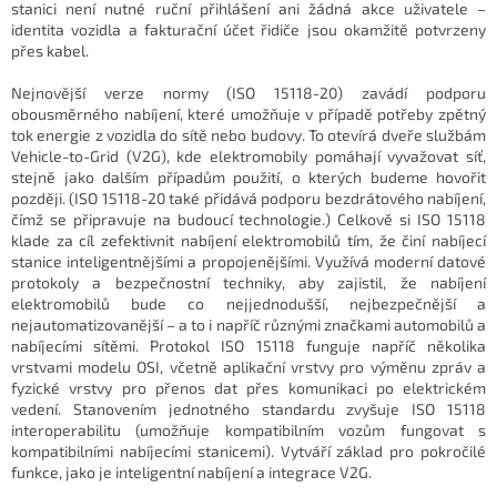
stanici není nutné ruční přihlášení ani žádná akce uživatele –
identita vozidla a fakturační účet řidiče jsou okamžitě potvrzeny
přes kabel.
Nejnovější verze normy (ISO 15118-20) zavádí podporu
obousměrného nabíjení, které umožňuje v případě potřeby zpětný
tok energie z vozidla do sítě nebo budovy. To otevírá dveře službám
Vehicle-to-Grid (V2G), kde elektromobily pomáhají vyvažovat síť,
stejně jako dalším případům použití, o kterých budeme hovořit
později. (ISO 15118-20 také přidává podporu bezdrátového nabíjení,
čímž se připravuje na budoucí technologie.) Celkově si ISO 15118
klade za cíl zefektivnit nabíjení elektromobilů tím, že činí nabíjecí
stanice inteligentnějšími a propojenějšími. Využívá moderní datové
protokoly a bezpečnostní techniky, aby zajistil, že nabíjení
elektromobilů bude co nejjednodušší, nejbezpečnější a
nejautomatizovanější – a to i napříč různými značkami automobilů a
nabíjecími sítěmi. Protokol ISO 15118 funguje napříč několika
vrstvami modelu OSI, včetně aplikační vrstvy pro výměnu zpráv a
fyzické vrstvy pro přenos dat přes komunikaci po elektrickém
vedení. Stanovením jednotného standardu zvyšuje ISO 15118
interoperabilitu (umožňuje kompatibilním vozům fungovat s
kompatibilními nabíjecími stanicemi). Vytváří základ pro pokročilé
funkce, jako je inteligentní nabíjení a integrace V2G.