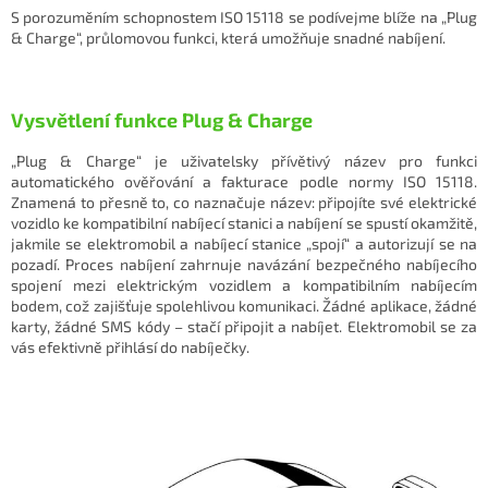
S porozuměním schopnostem ISO 15118 se podívejme blíže na „Plug
& Charge“, průlomovou funkci, která umožňuje snadné nabíjení.
Vysvětlení funkce Plug & Charge
„Plug & Charge“ je uživatelsky přívětivý název pro funkci
automatického ověřování a fakturace podle normy ISO 15118.
Znamená to přesně to, co naznačuje název: připojíte své elektrické
vozidlo ke kompatibilní nabíjecí stanici a nabíjení se spustí okamžitě,
jakmile se elektromobil a nabíjecí stanice „spojí“ a autorizují se na
pozadí. Proces nabíjení zahrnuje navázání bezpečného nabíjecího
spojení mezi elektrickým vozidlem a kompatibilním nabíjecím
bodem, což zajišťuje spolehlivou komunikaci. Žádné aplikace, žádné
karty, žádné SMS kódy – stačí připojit a nabíjet. Elektromobil se za
vás efektivně přihlásí do nabíječky.