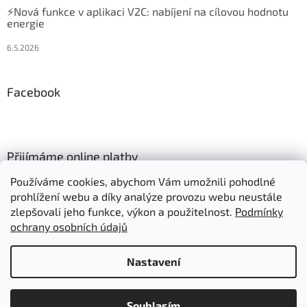
⚡Nová funkce v aplikaci V2C: nabíjení na cílovou hodnotu
energie
6.5.2026
Facebook
Přijímáme online platby
Používáme cookies, abychom Vám umožnili pohodlné
prohlížení webu a díky analýze provozu webu neustále
zlepšovali jeho funkce, výkon a použitelnost.
Podmínky
ochrany osobních údajů
Vytvořil Shoptet
Nastavení
Položky označené "Skladem" expedujeme:
Copyright 2026
Autonabijeni.cz
. Všechna práva vyhrazena.
- objednáno do 10:00 ve stejný den
Souhlasím
Upravit nastavení cookies