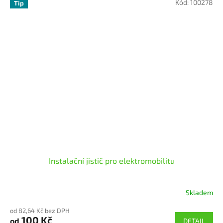
Kód:
100278
Tip
5
hvězdiček.
Instalační jistič pro elektromobilitu
Skladem
Průměrné
hodnocení
od 82,64 Kč bez DPH
produktu
100 Kč
od
DETAIL
je