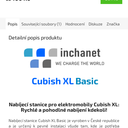
5,0
z
5
hvězdiček.
Popis
Související soubory (1)
Hodnocení
Diskuze
Značka
Detailní popis produktu
Cubish XL
Basic
Nabíjecí stanice pro elektromobily Cubish XL:
Rychlé a pohodlné nabíjení kdekoli!
Nabíjecí stanice Cubish XL Basic je vyroben v České republice
a je určený k pevné instalaci všude tam, kde je potřeba