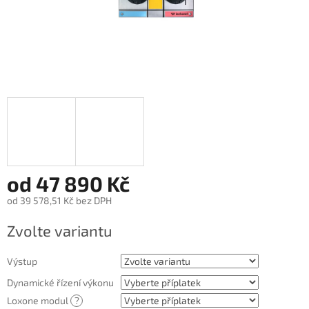
od
47 890 Kč
od
39 578,51 Kč
bez DPH
Měrná
Zvolte variantu
cena:
Výstup
Dynamické řízení výkonu
Loxone modul
?