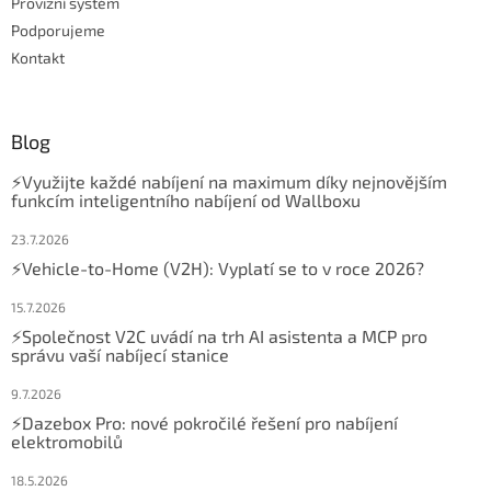
Provizní systém
Podporujeme
Kontakt
Blog
⚡Využijte každé nabíjení na maximum díky nejnovějším
funkcím inteligentního nabíjení od Wallboxu
23.7.2026
⚡Vehicle-to-Home (V2H): Vyplatí se to v roce 2026?
15.7.2026
⚡Společnost V2C uvádí na trh AI asistenta a MCP pro
správu vaší nabíjecí stanice
9.7.2026
⚡Dazebox Pro: nové pokročilé řešení pro nabíjení
elektromobilů
18.5.2026