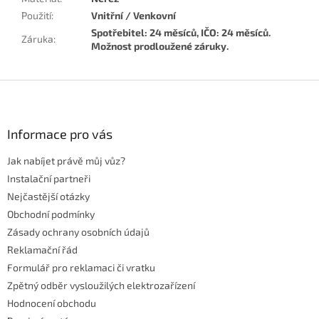
Použití
:
Vnitřní / Venkovní
Spotřebitel: 24 měsíců, IČO: 24 měsíců.
Záruka
:
Možnost prodloužené záruky.
Z
á
p
a
Informace pro vás
t
Jak nabíjet právě můj vůz?
í
Instalační partneři
Nejčastější otázky
Obchodní podmínky
Zásady ochrany osobních údajů
Reklamační řád
Formulář pro reklamaci či vratku
Zpětný odběr vysloužilých elektrozařízení
Hodnocení obchodu