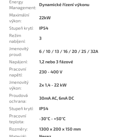
Energy
Dynamické řízení výkonu
Management
:
Maximální
22kW
výkon
:
Stupeň krytí
:
IP54
Režim
3
nabíjení
:
Jmenovitý
6 / 10 / 13 / 16 / 20 / 25 / 32A
proud
:
Napájení
:
1,2 nebo 3 fázové
Pracovní
230 - 400 V
napětí
:
Jmenovitý
2x 1,4 - 22 kW
výkon
:
Proudová
30mA AC, 6mA DC
ochrana
:
Stupeň krytí
:
IP54
Pracovní
-30°C - +50°C
teplota
:
Rozměry
:
1300 x 200 x 150 mm
Materiál
:
Nerez