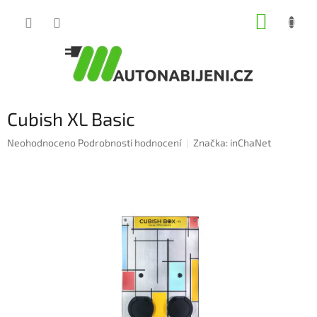
Přejít
NÁKUP
na
obsah
KOŠÍK
Cubish XL Basic
Průměrné
Neohodnoceno
Podrobnosti hodnocení
Značka:
inChaNet
hodnocení
produktu
je
0,0
z
5
hvězdiček.