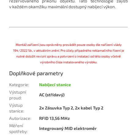
rezervovaného příkonu objektu. Tato technologie zajistí
v každém okamžiku maximální dostupný nabíjecí výkon.
Montáž zařízení jsou oprávněny provádět pouze osoby dle nařízení vlády
194/2022 Sb., v aktuálním znění. Pro účely případného reklamačního řízení je
nutné doložit revizní zprávu a potvrzení o instalaci od této osoby včetně
výrobního čísla instalovaného výrobku.
Doplňkové parametry
Kategorie
:
Nabíjecí stanice
Výstupní
AC (střídavý)
proud
:
Výstup
2x Zásuvka Typ 2, 2x kabel Typ 2
stanice
:
Autorizace
:
RFID 13,56 MHz
Měření
Integrovaný MID elektroměr
spotřeby
: