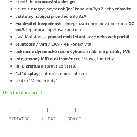
prvotřídní
zpracování a design
verze s integrovaným
nabíjecí kabelem Typ 2
nebo
zásuvka
volitelný nabíjecí proud od 6 do 32A
maximální bezpečnost
- integrovaná proudová ochrana
DC
6mA
, teplotní a napěťová kontrola
ovládání stanice
pomocí mobilní aplikace nebo web portál
bluetooth / wifi / LAN
/ 4G
konektivita
pokročilé dynamické řízení výkonu
a
nabíjení přetoky FVE
integrovaný MID elektroměr
pro účtovací potřeby
RFID přístup
a správa uživatelů
4.3" display
s informacemi o nabíjení
kvalita "Made in Italy"
Detailní informace
ZEPTAT SE
HLÍDAT
SDÍLET