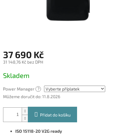
37 690 Kč
31 148,76 Kč
bez DPH
Měrná
Skladem
cena:
Power Manager
?
Můžeme doručit do:
11.8.2026
Přidat do košíku
ISO 15118-20 V2G ready