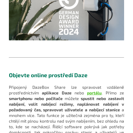
Objevte online prostředí Daze
Připojený DazeBox Share lze spravovat vzdáleně
prostřednictvím
aplikace Daze
nebo
portálu
. Přímo ze
smartphonu nebo počítače
můžete
spustit nebo zastavit
nabíjení, volit nabíjecí režimy, naplánovat nabíjení v
požadovaný čas, spravovat uživatele a nabíjecí stanice
a
mnohem více. Tato funkce je užitečná zejména pro ty, kteří
chtějí mít plnou kontrolu nad svým nabíjením, bez ohledu na
to, kde se nacházejí. Řídící software pokrývá jak potřeby
domácnosti, tak pokročilou správu stanic a uživatelů ve