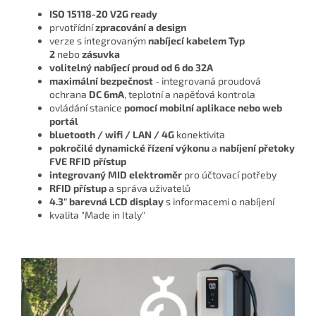
ISO 15118-20 V2G ready
prvotřídní
zpracování a design
verze s integrovaným
nabíjecí kabelem Typ
2
nebo
zásuvka
volitelný nabíjecí proud od 6 do 32A
maximální bezpečnost
- integrovaná proudová
ochrana
DC 6mA
, teplotní a napěťová kontrola
ovládání stanice
pomocí mobilní aplikace nebo web
portál
bluetooth / wifi / LAN
/ 4G
konektivita
pokročilé dynamické řízení výkonu
a
nabíjení přetoky
FVE
RFID přístup
integrovaný MID elektroměr
pro účtovací potřeby
RFID přístup
a správa uživatelů
4.3" barevná LCD display
s informacemi o nabíjení
kvalita "Made in Italy"