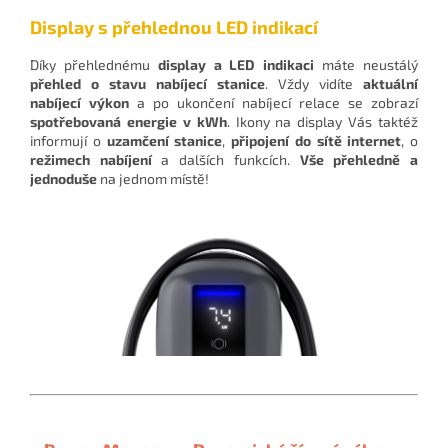
Display s přehlednou LED indikací
Díky přehlednému
display a LED indikaci
máte neustálý
přehled o stavu nabíjecí stanice
. Vždy vidíte
aktuální
nabíjecí výkon
a po ukončení nabíjecí relace se zobrazí
spotřebovaná energie v kWh
. Ikony na display Vás taktéž
informují o
uzamčení stanice
,
připojení do sítě internet
, o
režimech nabíjení
a dalších funkcích.
Vše přehledně a
jednoduše
na jednom místě!