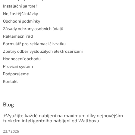
í
Instalační partneři
Nejčastější otázky
Obchodní podmínky
Zásady ochrany osobních údajů
Reklamační řád
Formulář pro reklamaci či vratku
Zpětný odběr vysloužilých elektrozařízení
Hodnocení obchodu
Provizní systém
Podporujeme
Kontakt
Blog
⚡Využijte každé nabíjení na maximum díky nejnovějším
funkcím inteligentního nabíjení od Wallboxu
23.7.2026