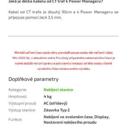
Jaká je délka kabelu od CT traf k Power Manageru?
Kabel od CT trafa je dlouhý 90cm a k Power Manageru se
připojuje pomocí Jack 3,5 mm.
Montáž zařízení jsou oprávněny provádět pouze osoby dle nařízení vlády
194/2022 Sb., v aktuálním znění. Pro účely případného reklamačního řízení je
nutné doložit revizní zprávu a potvrzení o instalaci od této osoby včetně
výrobního čísla instalovaného výrobku.
Doplňkové parametry
Kategorie
:
Nabíjecí stanice
Hmotnost
:
4 kg
Výstupní proud
:
AC (střídavý)
Výstup stanice
:
Zásuvka Typ 2
Nabíjení ve zvoleném čase, Display,
Funkce
:
Nastavení nabíjecího proudu