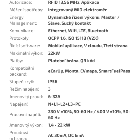
Autorizace
:
RFID 13,56 MHz, Aplikace
Měření spotřeby
:
Integrovaný MID elektroměr
Energy
Dynamické řízení výkonu, Master /
Management
:
Slave, Suchý kontakt
Komunikace
:
Ethernet, Wifi, LTE, Bluetooth
Protokoly
:
OCPP 1.6, ISO 15118 (V2X)
Řídící software
:
Mobilní aplikace, V cloudu, Třetí strana
Maximální výkon
:
22kW
Platby
:
Platební brána, QR kód
Kompatibilní
eCarUp, Monta, EVmapa, SmartFuelPass
backend
:
Stupeň krytí
:
IP56
Režim nabíjení
:
3
Jmenovitý proud
:
6-32A
Napájení
:
N+L1+L2+L3+PE
230 V ±10%, 50-60 Hz / 400 V ±10%, 50-
Pracovní napětí
:
60 Hz
Jmenovitý výkon
:
1,4 - 22 kW
Proudová
AC 30mA, DC 6mA
ochrana
: