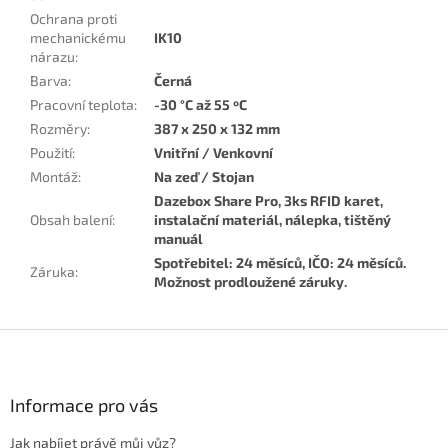
Ochrana proti
mechanickému
IK10
nárazu
:
Barva
:
Černá
Pracovní teplota
:
-30 °C až 55 ºC
Rozměry
:
387 x 250 x 132 mm
Použití
:
Vnitřní / Venkovní
Montáž
:
Na zeď / Stojan
Dazebox Share Pro, 3ks RFID karet,
Obsah balení
:
instalační materiál, nálepka, tištěný
manuál
Spotřebitel: 24 měsíců, IČO: 24 měsíců.
Záruka
:
Možnost prodloužené záruky.
Z
á
p
a
Informace pro vás
t
Jak nabíjet právě můj vůz?