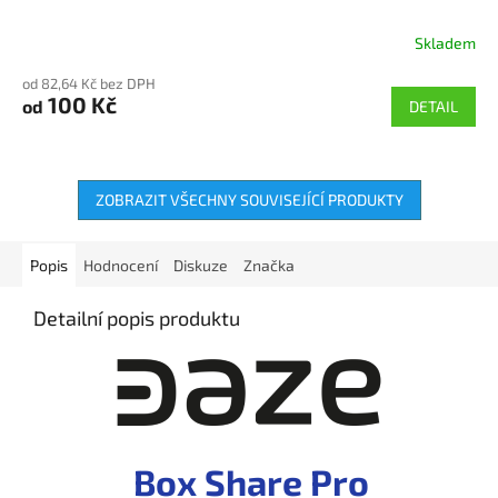
Skladem
Průměrné
hodnocení
od 82,64 Kč bez DPH
produktu
100 Kč
od
DETAIL
je
5,0
z
5
hvězdiček.
ZOBRAZIT VŠECHNY SOUVISEJÍCÍ PRODUKTY
Popis
Hodnocení
Diskuze
Značka
Detailní popis produktu
Box Share Pro