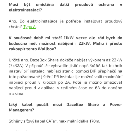
Musí být umístěna další proudová ochrana v
elektroinstalaci?
Ano. Do elektroinstalace je potřeba instalovat proudový
chránič
Typu A
.
V současné době mi stačí 11kW verze ale rád bych do
budoucna měl možnost nabíjení i 22kW. Mohu i přesto
zakoupit tento Wallbox?
Určitě ano. DazeBox Share dokáže nabíjet výkonem až 22kW
(3x32A). V případě, že vyhradíte jistič např. 3x16A tak technik
nastaví pří instalaci nabíjecí stanici pomocí DIP přepínačů na
toto požadované jištění. Při instalaci je možné volit maximální
nabíjecí proud v krocích po 2A. Poté je možno omezovat
nabíjecí proud v aplikaci v reálném čase od 6A do daného
maxima.
Jaký kabel použít mezi DazeBox Share a Power
Managerem?
Stíněný síťový kabel CATe*, maximální délka 170m.