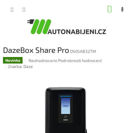
Přejít
NÁKUP
na
obsah
KOŠÍK
DazeBox Share Pro
DS05AB32TM
Průměrné
Neohodnoceno
Podrobnosti hodnocení
Novinka
hodnocení
Značka:
Daze
produktu
je
0,0
z
5
hvězdiček.