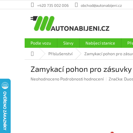
Přejít
+420 735 002 006
obchod@autonabijeni.cz
na
obsah
Podle vozu
Slevy
Nabíjecí stanice
Př
Domů
Příslušenství
Zamykací pohon pro zásuv
Zamykací pohon pro zásuvky 
Průměrné
Neohodnoceno
Podrobnosti hodnocení
Značka:
Duos
hodnocení
produktu
je
0,0
z
5
hvězdiček.