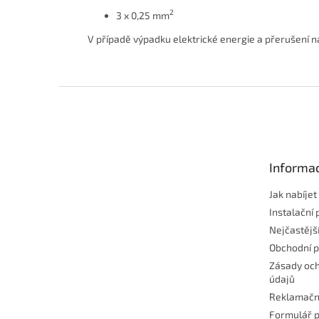
2
3 x 0,25 mm
V případě výpadku elektrické energie a přerušení 
Z
á
p
a
t
Informac
í
Jak nabíje
Instalační 
Nejčastějš
Obchodní 
Zásady och
údajů
Reklamačn
Formulář p