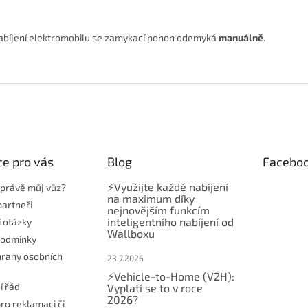
nabíjení elektromobilu se zamykací pohon odemyká
manuálně
.
e pro vás
Blog
Facebo
⚡Využijte každé nabíjení
t právě můj vůz?
na maximum díky
partneři
nejnovějším funkcím
inteligentního nabíjení od
í otázky
Wallboxu
podmínky
rany osobních
23.7.2026
⚡Vehicle-to-Home (V2H):
í řád
Vyplatí se to v roce
2026?
ro reklamaci či