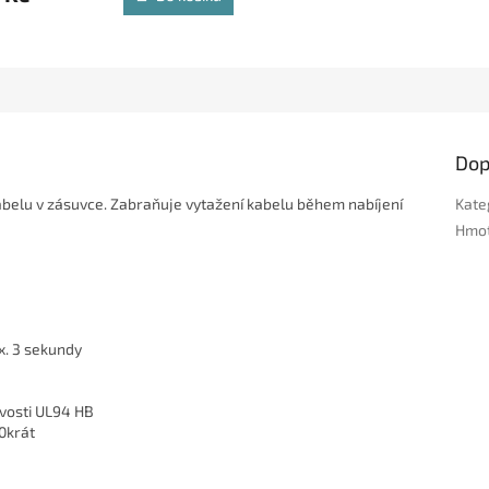
Dop
abelu v zásuvce. Zabraňuje vytažení kabelu během nabíjení
Kate
Hmo
x. 3 sekundy
avosti UL94 HB
0krát