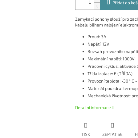
Přidat do koš
Zamykací pohony slouží pro zach
kabelu během nabíjení elektrom
Proud: 3A
Napětí: 12V
Rozsah provozního napětí
Maximální napětí: 1000V
Pracovní cyklus: aktivace
Třída izolace: E (TŘÍDA)
Provozní teplota: -30 ° C ~
Materiál pouzdra: termopl
Mechanická životnost: pr
Detailní informace
TISK
ZEPTAT SE
H