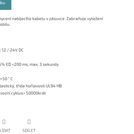
íku
ycení nabíjecího kabelu v zásuvce. Zabraňuje vytažení
obilu.
: 12 / 24V DC
 5% ED <200 ms, max. 3 sekundy
 +50 ° C
astický, třída hořlavosti UL94 HB
ovozní cyklus> 50000krát
LÍDAT
SDÍLET