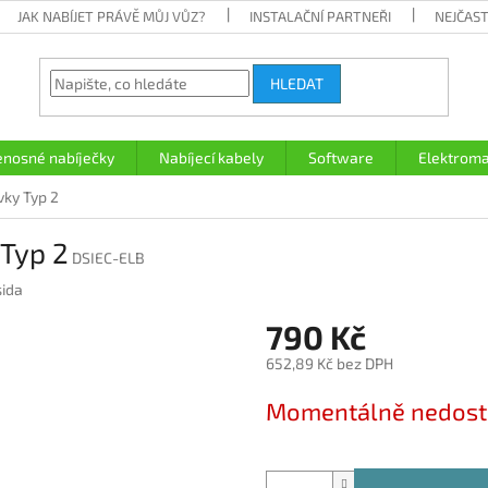
JAK NABÍJET PRÁVĚ MŮJ VŮZ?
INSTALAČNÍ PARTNEŘI
NEJČAST
HLEDAT
enosné nabíječky
Nabíjecí kabely
Software
Elektroma
ky Typ 2
Typ 2
DSIEC-ELB
ida
790 Kč
652,89 Kč bez DPH
Měrná
Momentálně nedos
cena: