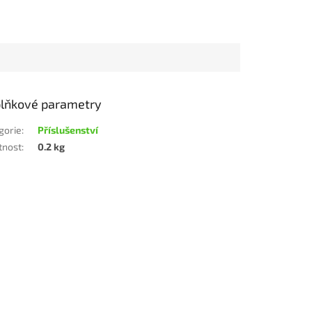
lňkové parametry
gorie
:
Příslušenství
tnost
:
0.2 kg