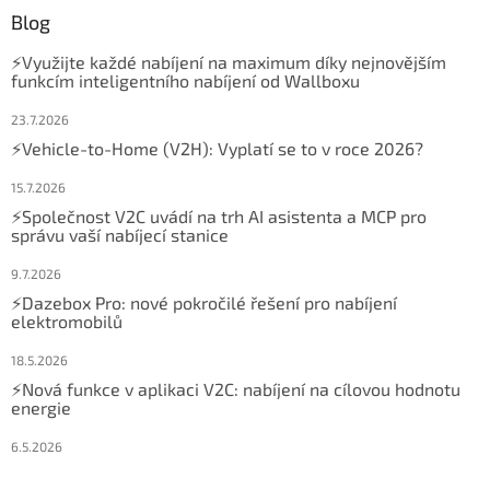
Blog
⚡Využijte každé nabíjení na maximum díky nejnovějším
funkcím inteligentního nabíjení od Wallboxu
23.7.2026
⚡Vehicle-to-Home (V2H): Vyplatí se to v roce 2026?
15.7.2026
⚡Společnost V2C uvádí na trh AI asistenta a MCP pro
správu vaší nabíjecí stanice
9.7.2026
⚡Dazebox Pro: nové pokročilé řešení pro nabíjení
elektromobilů
18.5.2026
⚡Nová funkce v aplikaci V2C: nabíjení na cílovou hodnotu
energie
6.5.2026