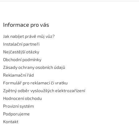
Z
á
p
a
Informace pro vás
t
Jak nabíjet právě můj vůz?
í
Instalační partneři
Nejčastější otázky
Obchodní podmínky
Zásady ochrany osobních údajů
Reklamační řád
Formulář pro reklamaci či vratku
Zpětný odběr vysloužilých elektrozařízení
Hodnocení obchodu
Provizní systém
Podporujeme
Kontakt