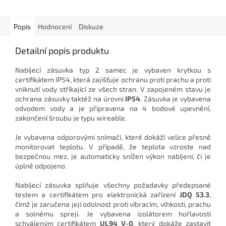
Popis
Hodnocení
Diskuze
Detailní popis produktu
Nabíjecí zásuvka typ 2 samec je vybaven krytkou s
certifikátem IP54, která zajišťuje ochranu proti prachu a proti
vniknutí vody stříkající ze všech stran. V zapojeném stavu je
ochrana zásuvky taktéž na úrovni
IP54
. Zásuvka je vybavena
odvodem vody a je připravena na 4 bodové upevnění,
zakončení šroubu je typu wireable.
Je vybavena odporovými snímači, které dokáží velice přesně
monitorovat teplotu. V případě, že teplota vzroste nad
bezpečnou mez, je automaticky snížen výkon nabíjení, či je
úplně odpojeno.
Nabíjecí zásuvka splňuje všechny požadavky předepsané
testem a certifikátem pro elektronická zařízení
JDQ 53.3
,
čímž je zaručena její odolnost proti vibracím, vlhkosti, prachu
a solnému spreji. Je vybavena izolátorem hořlavosti
schváleným certifikátem
UL94 V-0
, který dokáže zastavit