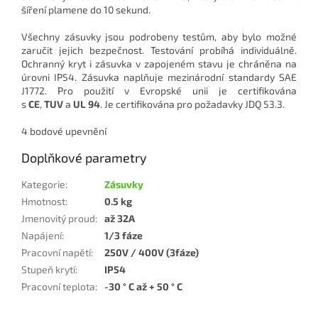
šíření plamene do 10 sekund.
Všechny zásuvky jsou podrobeny testům, aby bylo možné
zaručit jejich bezpečnost. Testování probíhá individuálně.
Ochranný kryt i zásuvka v zapojeném stavu je chráněna na
úrovni IP54. Zásuvka naplňuje mezinárodní standardy SAE
J1772. Pro použití v Evropské unii je certifikována
s
CE
,
TUV
a
UL 94
. Je certifikována pro požadavky JDQ 53.3.
4 bodové upevnění
Doplňkové parametry
Kategorie
:
Zásuvky
Hmotnost
:
0.5 kg
Jmenovitý proud
:
až 32A
Napájení
:
1/3 fáze
Pracovní napětí
:
250V / 400V (3fáze)
Stupeň krytí
:
IP54
Pracovní teplota
:
-30 ° C až + 50 ° C