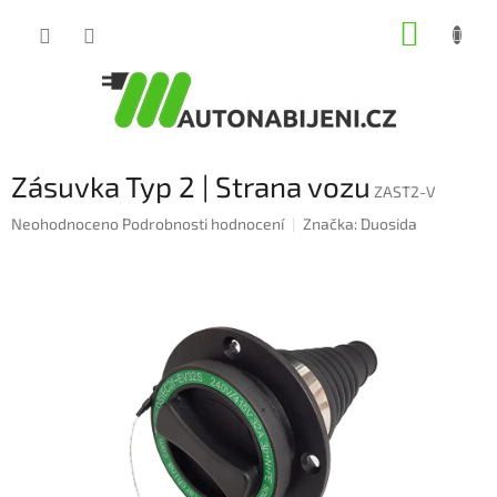
Přejít
NÁKUP
na
obsah
KOŠÍK
Zásuvka Typ 2 | Strana vozu
ZAST2-V
Průměrné
Neohodnoceno
Podrobnosti hodnocení
Značka:
Duosida
hodnocení
produktu
je
0,0
z
5
hvězdiček.