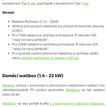
konektorem Typ 2
zde
, popřípadě s konektorem Typ 1
zde
.
Shrnutí:
Nabíjení Režimem 2 1,4 - 22kW.
Většina přenosných nabíječek lze připojit do klasické zásuvky
(230V).
Pro 11kW nabíjení je potřeba průmyslová 3f zásuvka 16A
"malý červený pětikolík".
Pro 22kW nabíjení je potřeba průmyslová 3f zásuvka 32A
"velký červený pětikolík".
Pro správné zvolení přenosné nabíječky je potřeba vědět,
jakou
palubní nabíječkou je vybaven Váš vůz
.
Domácí wallbox (1,4 - 22 kW)
Wallbox
snižuje v porovnání s přenosnými nabíječkami nabíjecí čas
několikanásobně. Při zvolení správného
Wallboxu
se tak nabíjecí
doba zkrátí.
Wallboxy
se dají pořídit buďto
s integrovaným nabíjecím kabelem
,