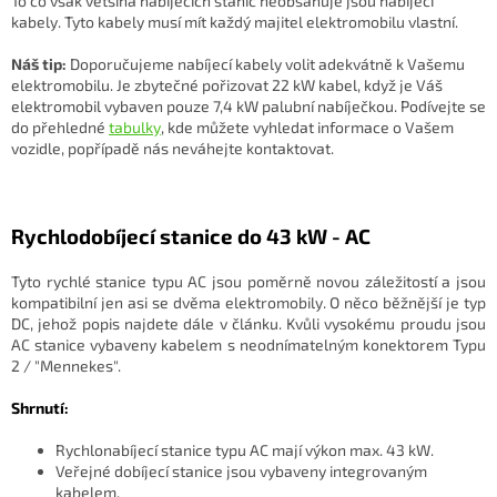
To co však většina nabíjecích stanic neobsahuje jsou nabíjecí
kabely. Tyto kabely musí mít každý majitel elektromobilu vlastní.
Náš tip:
Doporučujeme nabíjecí kabely volit adekvátně k Vašemu
elektromobilu. Je zbytečné pořizovat 22 kW kabel, když je Váš
elektromobil vybaven pouze 7,4 kW palubní nabíječkou. Podívejte se
do přehledné
tabulky
, kde můžete vyhledat informace o Vašem
vozidle, popřípadě nás neváhejte kontaktovat.
Rychlodobíjecí stanice do 43 kW - AC
Tyto rychlé stanice typu AC jsou poměrně novou záležitostí a jsou
kompatibilní jen asi se dvěma elektromobily. O něco běžnější je typ
DC, jehož popis najdete dále v článku. Kvůli vysokému proudu jsou
AC stanice vybaveny kabelem s neodnímatelným konektorem Typu
2 / "Mennekes".
Shrnutí:
Rychlonabíjecí stanice typu AC mají výkon max. 43 kW.
Veřejné dobíjecí stanice jsou vybaveny integrovaným
kabelem.