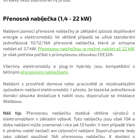
Přenosná nabíječka (1,4 - 22 kW)
Nabíjení pomocí přenosné nabíječky je základní způsob doplňování
energie u elektromobilů. Ve většině případů se užívá standardní
jednofázová 10/12/16A přenosná nabíječka, která je schopna
nabíjet až 3,7 kW.
Přenosnou nabíječkou je možné nabíjet až 22 kW
,
je však potřeba počítat s průmyslovou zásuvkou CEE32A.
Všechny elektromobily a plug-in hybridy jsou kompatibilní s
běžnými
přenosnými nabíječkami.
Nabíjení z prostředí domova nebo pracoviště je nejobvyklejším
způsobem nabíjení elektromobilů. I přesto, že klasická jednofázová
domácí zásuvka dostačuje k nabití vozu, doporučuje se instalace
Wallboxu.
Náš tip:
Přenosnou nabíječku dodává většina výrobců s
elektromobilem v základní výbavě. Tyto nabíječky jsou však 10A a
doba nabíjení může znamenat i více jak 10 hodin. V tom případě Vám
k plnému nabití nestačí ani celonoční nabíjení. Doporučujeme tedy
jako základ používat 16A přenosnou nabíječku. K dostání s