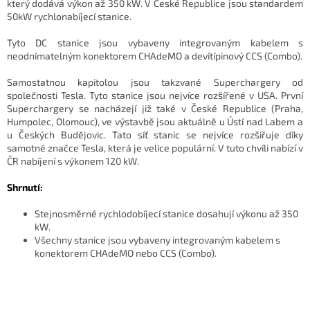
který dodává výkon až 350 kW. V České Republice jsou standardem
50kW rychlonabíjecí stanice.
Tyto DC stanice jsou vybaveny integrovaným kabelem s
neodnímatelným konektorem CHAdeMO a devítípinový CCS (Combo).
Samostatnou kapitolou jsou takzvané Superchargery od
společnosti Tesla. Tyto stanice jsou nejvíce rozšířené v USA. První
Superchargery se nacházejí již také v České Republice (Praha,
Humpolec, Olomouc), ve výstavbě jsou aktuálně u Ústí nad Labem a
u Českých Budějovic. Tato síť stanic se nejvíce rozšiřuje díky
samotné značce Tesla, která je velice populární. V tuto chvíli nabízí v
ČR nabíjení s výkonem 120 kW.
Shrnutí:
Stejnosměrné rychlodobíjecí stanice dosahují výkonu až 350
kW.
Všechny stanice jsou vybaveny integrovaným kabelem s
konektorem CHAdeMO nebo CCS (Combo).