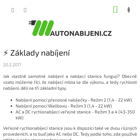
Přejít
NÁKUP
na
obsah
KOŠÍK
⚡ Základy nabíjení
20.2.2017
Jak vlastně samotné nabíjení a nabíjecí stanice fungují? Obecně
vzato můžeme říci, že nabíjecí místa se dle výkonu, a tedy rychlosti
nabíjení, dělí na tři základní typy.
Nabíjení pomocí přenosné nabíječky - Režim 2 (1,4 - 22 kW)
Nabíjení pomocí Wallboxu - Režim 3 (1,4 - 22 kW)
AC a DC rychlonabíjecí veřejné stanice - Režim 3 a 4 (43-350
kW)
Veřejné rychlonabíjecí stanice jsou k dispozici také ve dvou různých
provedeních, a to buď jako AC nebo DC. Tedy podle toho, zda používá
střídavý nebo stejnosměrný proud.