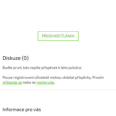
PŘEDCHOZÍ ČLÁNEK
Diskuze (0)
Buďte první, kdo napíše příspěvek k této položce.
Pouze registrovaní uživatelé mohou vkládat příspěvky. Prosím
přihlaste se
nebo se
registrujte
.
Z
á
p
a
Informace pro vás
t