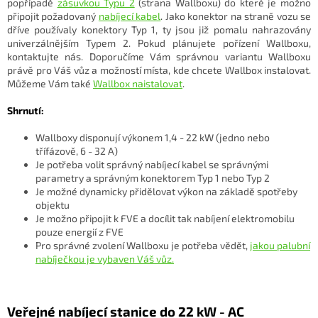
popřípadě
zásuvkou Typu 2
(strana Wallboxu) do které je možno
připojit požadovaný
nabíjecí kabel
. Jako konektor na straně vozu se
dříve používaly konektory Typ 1, ty jsou již pomalu nahrazovány
univerzálnějším Typem 2. Pokud plánujete pořízení Wallboxu,
kontaktujte nás. Doporučíme Vám správnou variantu Wallboxu
právě pro Váš vůz a možností místa, kde chcete Wallbox instalovat.
Můžeme Vám také
Wallbox naistalovat
.
Shrnutí:
Wallboxy disponují výkonem 1,4 - 22 kW (jedno nebo
třífázově, 6 - 32 A)
Je potřeba volit správný nabíjecí kabel se správnými
parametry a správným konektorem Typ 1 nebo Typ 2
Je možné dynamicky přidělovat výkon na základě spotřeby
objektu
Je možno připojit k FVE a docílit tak nabíjení elektromobilu
pouze energií z FVE
Pro správné zvolení Wallboxu je potřeba vědět,
jakou palubní
nabíječkou je vybaven Váš vůz.
Veřejné nabíjecí stanice do 22 kW - AC