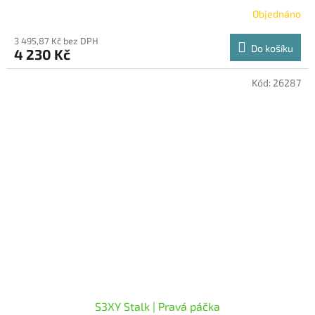
Objednáno
3 495,87 Kč bez DPH
Do košíku
4 230 Kč
Kód:
26287
S3XY Stalk | Pravá páčka