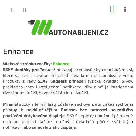
Přejít
NÁKUP
na
obsah
KOŠÍK
Enhance
Webová stránka značky:
Enhance
S3XY doplňky pro Teslu
představují prémiové chytré příslušenství,
které výrazně rozšiřuje možnosti ovládání a personalizace vozu.
Produkty z řady
S3XY Gadgets
přinášejí fyzické ovládací prvky,
přehledná data i inteligentní notifikace, díky nimž je každodenní
řízení pohodlnější, bezpečnější a intuitivnější.
Minimalistický interiér Tesly zůstává zachován, ale získáš
rychlejší
přístup k nejdůležitějším funkcím bez nutnosti neustálého
používání dotykového displeje
. S3XY doplňky umožňují přirozené
ovládání pomocí tlačítek, otočných ovladačů, páček, světelných
notifikací nebo samostatného displeje.