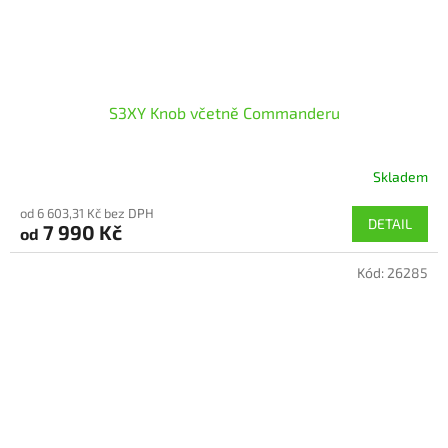
S3XY Knob včetně Commanderu
Skladem
Průměrné
hodnocení
od 6 603,31 Kč bez DPH
produktu
DETAIL
7 990 Kč
od
je
5,0
Kód:
26285
z
5
hvězdiček.