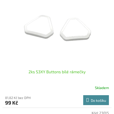
i
r
s
o
p
d
r
u
o
k
d
t
u
ů
k
t
ů
2ks S3XY Buttons bílé rámečky
Skladem
81,82 Kč bez DPH
Do košíku
99 Kč
Kód:
23015