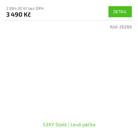
2 884,30 Kč bez DPH
DETAIL
3 490 Kč
Kód:
26286
S3XY Stalk | Levá páčka