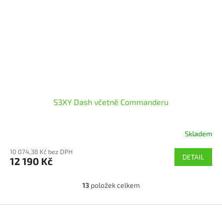
S3XY Dash včetně Commanderu
Skladem
10 074,38 Kč bez DPH
DETAIL
12 190 Kč
13
položek celkem
O
v
l
Z
á
á