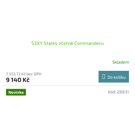
S3XY Stalks včetně Commanderu
Skladem
7 553,72 Kč bez DPH
Do košíku
9 140 Kč
Kód:
28831
Novinka