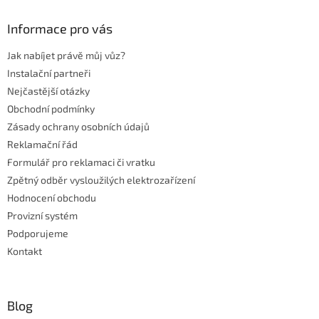
d
p
a
a
Informace pro vás
c
t
í
Jak nabíjet právě můj vůz?
í
p
r
Instalační partneři
v
Nejčastější otázky
k
Obchodní podmínky
y
Zásady ochrany osobních údajů
v
ý
Reklamační řád
p
Formulář pro reklamaci či vratku
i
Zpětný odběr vysloužilých elektrozařízení
s
u
Hodnocení obchodu
Provizní systém
Podporujeme
Kontakt
Blog