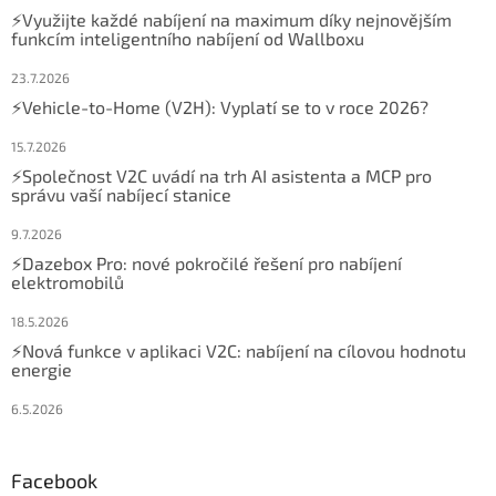
⚡Využijte každé nabíjení na maximum díky nejnovějším
funkcím inteligentního nabíjení od Wallboxu
23.7.2026
⚡Vehicle-to-Home (V2H): Vyplatí se to v roce 2026?
15.7.2026
⚡Společnost V2C uvádí na trh AI asistenta a MCP pro
správu vaší nabíjecí stanice
9.7.2026
⚡Dazebox Pro: nové pokročilé řešení pro nabíjení
elektromobilů
18.5.2026
⚡Nová funkce v aplikaci V2C: nabíjení na cílovou hodnotu
energie
6.5.2026
Facebook