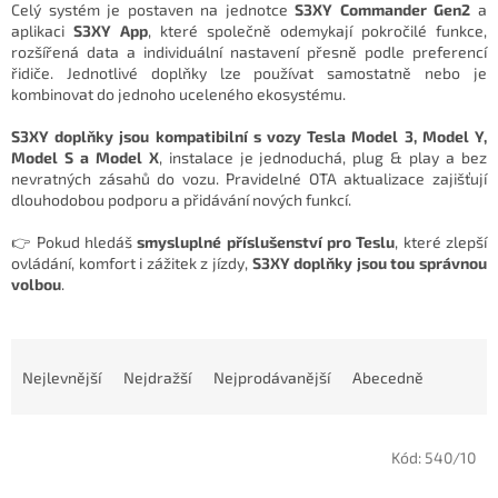
Celý systém je postaven na jednotce
S3XY Commander Gen2
a
aplikaci
S3XY App
, které společně odemykají pokročilé funkce,
rozšířená data a individuální nastavení přesně podle preferencí
řidiče. Jednotlivé doplňky lze používat samostatně nebo je
kombinovat do jednoho uceleného ekosystému.
S3XY doplňky jsou kompatibilní s vozy Tesla Model 3, Model Y,
Model S a Model X
, instalace je jednoduchá, plug & play a bez
nevratných zásahů do vozu. Pravidelné OTA aktualizace zajišťují
dlouhodobou podporu a přidávání nových funkcí.
👉 Pokud hledáš
smysluplné příslušenství pro Teslu
, které zlepší
ovládání, komfort i zážitek z jízdy,
S3XY doplňky jsou tou správnou
volbou
.
Ř
a
Nejlevnější
Nejdražší
Nejprodávanější
Abecedně
z
e
V
n
Kód:
540/10
ý
í
p
p