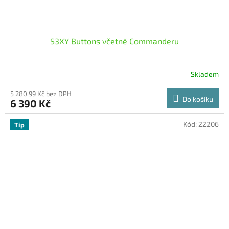
S3XY Buttons včetně Commanderu
Skladem
Průměrné
hodnocení
5 280,99 Kč bez DPH
produktu
Do košíku
6 390 Kč
je
5,0
z
Kód:
22206
Tip
5
hvězdiček.