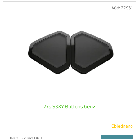
Kód:
22931
2ks S3XY Buttons Gen2
Objednáno
1 314,05 Kč bez DPH