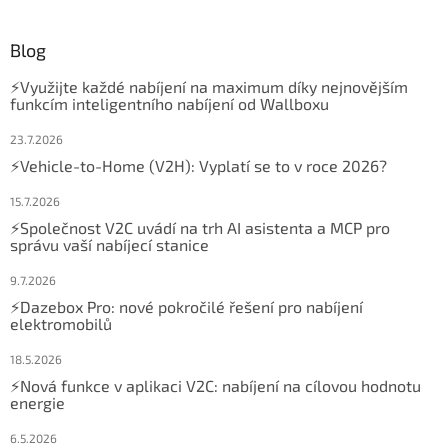
Blog
⚡Využijte každé nabíjení na maximum díky nejnovějším
funkcím inteligentního nabíjení od Wallboxu
23.7.2026
⚡Vehicle-to-Home (V2H): Vyplatí se to v roce 2026?
15.7.2026
⚡Společnost V2C uvádí na trh AI asistenta a MCP pro
správu vaší nabíjecí stanice
9.7.2026
⚡Dazebox Pro: nové pokročilé řešení pro nabíjení
elektromobilů
18.5.2026
⚡Nová funkce v aplikaci V2C: nabíjení na cílovou hodnotu
energie
6.5.2026