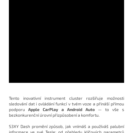
Tento inovativní instrument cluster rozšiřuje možnosti
sledování dat i ovládání funkcí v tvém voze a přináší přímou
podporu
Apple CarPlay a Android Auto
— to vše s
bezkonkurenční úrovní přizpůsobení a komfortu.
S3XY Dash promění způsob, jak vnímáš a používáš palubní
informace ve své Tesle: od přehledu klíčových parametrů