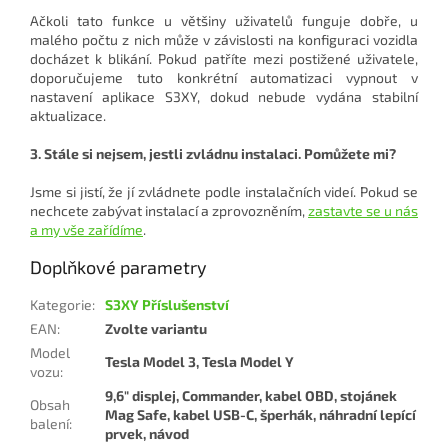
Ačkoli tato funkce u většiny uživatelů funguje dobře, u
malého počtu z nich může v závislosti na konfiguraci vozidla
docházet k blikání. Pokud patříte mezi postižené uživatele,
doporučujeme tuto konkrétní automatizaci vypnout v
nastavení aplikace S3XY, dokud nebude vydána stabilní
aktualizace.
3. Stále si nejsem, jestli zvládnu instalaci. Pomůžete mi?
Jsme si jistí, že jí zvládnete podle instalačních videí. Pokud se
nechcete zabývat instalací a zprovozněním,
zastavte se u nás
a my vše zařídíme
.
Doplňkové parametry
Kategorie
:
S3XY Příslušenství
EAN
:
Zvolte variantu
Model
Tesla Model 3, Tesla Model Y
vozu
:
9,6" displej, Commander, kabel OBD, stojánek
Obsah
Mag Safe, kabel USB-C, šperhák, náhradní lepící
balení
:
prvek, návod