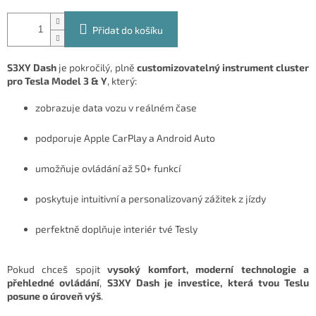
Přidat do košíku
S3XY Dash
je pokročilý, plně
customizovatelný instrument cluster
pro Tesla Model 3 & Y
, který:
zobrazuje data vozu v reálném čase
podporuje Apple CarPlay a Android Auto
umožňuje ovládání až 50+ funkcí
poskytuje intuitivní a personalizovaný zážitek z jízdy
perfektně doplňuje interiér tvé Tesly
Pokud chceš spojit
vysoký komfort, moderní technologie a
přehledné ovládání
,
S3XY Dash je investice, která tvou Teslu
posune o úroveň výš
.