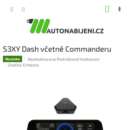
Přejít
NÁKUP
na
obsah
KOŠÍK
S3XY Dash včetně Commanderu
Průměrné
Neohodnoceno
Podrobnosti hodnocení
Novinka
hodnocení
Značka:
Enhance
produktu
je
0,0
z
5
hvězdiček.