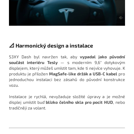
📐 Harmonický design a instalace
S3XY Dash byl navržen tak, aby
vypadal jako původní
součást interiéru Tesly
— s moderním 9,6" dotykovým
displejem, který můžeš umístit tam, kde ti nejvíce vyhovuje. K
produktu je přiložen
MagSafe-like držák a USB-C kabel
pro
jednoduchou instalaci bez zásahů do původní konstrukce
vozu.
Instalace je rychlá, nevyžaduje složité úpravy a je možné
displej umístit buď
blízko čelního skla pro pocit HUD
, nebo
tradičněji za volant.