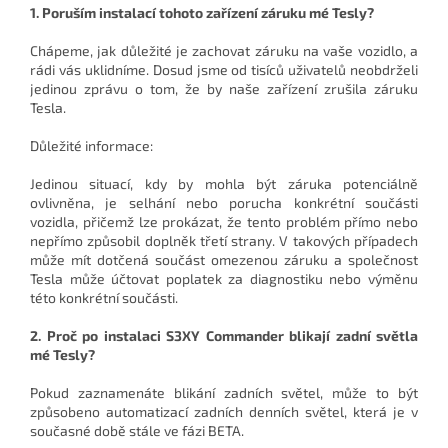
1. Poruším instalací tohoto zařízení záruku mé Tesly?
Chápeme, jak důležité je zachovat záruku na vaše vozidlo, a
rádi vás uklidníme. Dosud jsme od tisíců uživatelů neobdrželi
jedinou zprávu o tom, že by naše zařízení zrušila záruku
Tesla.
Důležité informace:
Jedinou situací, kdy by mohla být záruka potenciálně
ovlivněna, je selhání nebo porucha konkrétní součásti
vozidla, přičemž lze prokázat, že tento problém přímo nebo
nepřímo způsobil doplněk třetí strany. V takových případech
může mít dotčená součást omezenou záruku a společnost
Tesla může účtovat poplatek za diagnostiku nebo výměnu
této konkrétní součásti.
2. Proč po instalaci S3XY Commander blikají zadní světla
mé Tesly?
Pokud zaznamenáte blikání zadních světel, může to být
způsobeno automatizací zadních denních světel, která je v
současné době stále ve fázi BETA.