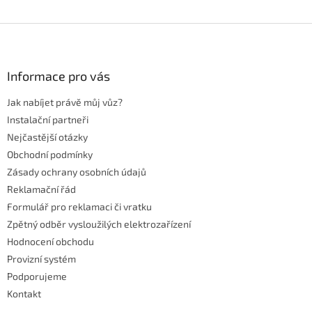
Z
á
p
a
Informace pro vás
t
Jak nabíjet právě můj vůz?
í
Instalační partneři
Nejčastější otázky
Obchodní podmínky
Zásady ochrany osobních údajů
Reklamační řád
Formulář pro reklamaci či vratku
Zpětný odběr vysloužilých elektrozařízení
Hodnocení obchodu
Provizní systém
Podporujeme
Kontakt