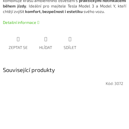
kombinuje krásu ambientního osvětlení s
praktickými notifikacemi
během jízdy
. Ideální pro majitele Tesla Model 3 a Model Y, kteří
chtějí zvýšit
komfort, bezpečnost i estetiku
svého vozu.
Detailní informace
ZEPTAT SE
HLÍDAT
SDÍLET
Související produkty
Kód:
3072