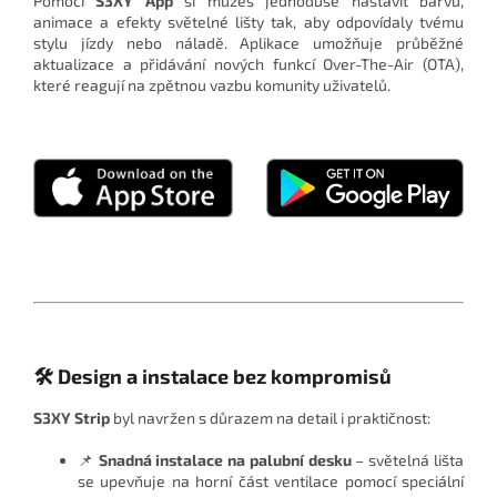
Pomocí
S3XY App
si můžeš jednoduše nastavit barvu,
animace a efekty světelné lišty tak, aby odpovídaly tvému
stylu jízdy nebo náladě. Aplikace umožňuje průběžné
aktualizace a přidávání nových funkcí Over-The-Air (OTA),
které reagují na zpětnou vazbu komunity uživatelů.
🛠️ Design a instalace bez kompromisů
S3XY Strip
byl navržen s důrazem na detail i praktičnost:
📌
Snadná instalace na palubní desku
– světelná lišta
se upevňuje na horní část ventilace pomocí speciální