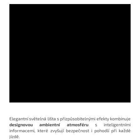
Elegantní světelná lišta s přizpůsobitelnými efekty kombinuje
designovou ambientní atmosféru
s inteligentními
informacemi, které zvyšují bezpečnost i pohodlí při každé
jízdě.