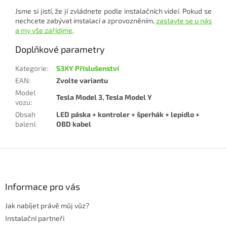
Jsme si jistí, že jí zvládnete podle instalačních videí. Pokud se
nechcete zabývat instalací a zprovozněním,
zastavte se u nás
a my vše zařídíme
.
Doplňkové parametry
Kategorie
:
S3XY Příslušenství
EAN
:
Zvolte variantu
Model
Tesla Model 3, Tesla Model Y
vozu
:
Obsah
LED páska + kontroler + šperhák + lepidlo +
balení
:
OBD kabel
Z
á
p
a
Informace pro vás
t
Jak nabíjet právě můj vůz?
í
Instalační partneři