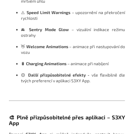
mrtvém úhlu
⚠️
Speed Limit Warnings
– upozornění na překročení
rychlosti
🚘
Sentry Mode Glow
– vizuální indikace režimu
ostrahy
👋
Welcome Animations
– animace při nastupování do
vozu
🔋
Charging Animations
– animace při nabíjení
🟡
Další přizpůsobitelné efekty -
vše flexibilně dle
tvých preferencí v aplikaci S3XY App.
🎨 Plně přizpůsobitelné přes aplikaci – S3XY
App