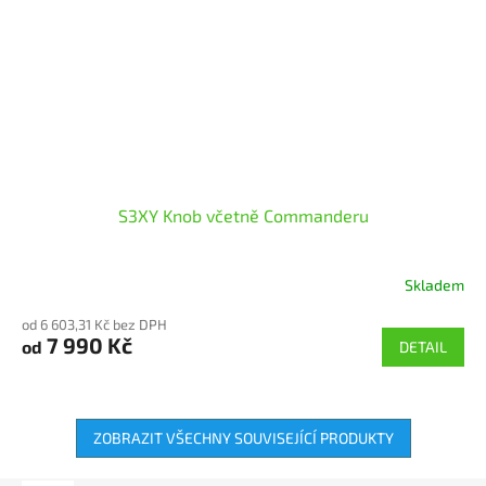
S3XY Knob včetně Commanderu
Skladem
Průměrné
hodnocení
od 6 603,31 Kč bez DPH
produktu
7 990 Kč
od
DETAIL
je
5,0
z
5
hvězdiček.
ZOBRAZIT VŠECHNY SOUVISEJÍCÍ PRODUKTY