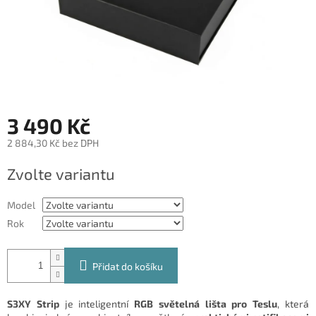
3 490 Kč
2 884,30 Kč bez DPH
Měrná
Zvolte variantu
cena:
Model
Rok
Přidat do košíku
S3XY Strip
je inteligentní
RGB světelná lišta pro Teslu
, která