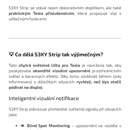
S3XY Strip se stává nejen dekorativním doplňkem, ale také
praktickým Tesla příslušenstvím
, které propojuje styl s
užitečnými funkcemi.
💡 Co dělá S3XY Strip tak výjimečným?
Tato
chytrá světelná lišta pro Tesla
je navržena tak, aby
poskytovala
okamžité vizuální upozornění
prostřednictvím
světel a barevných efektů. Díky tomu zůstáváš během jízdy
informovaný o důležitých situacích
rychleji, než bys stačil
podívat na displej
.
Inteligentní vizuální notifikace
S3XY Strip zobrazuje přehledné světelné signály při situacích
jako:
👁️
Blind Spot Monitoring
– upozornění na vozidla v