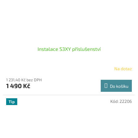
Instalace S3XY příslušenství
Na dotaz
1 231,40 Kč bez DPH
1 490 Kč
Do košíku
Kód:
22206
Tip