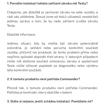
1. Poruším instalací tohoto zařízení záruku mé Tesly?
Chápeme, jak důležité je zachovat záruku na vaše vozidlo, a
rádi vás uklidníme. Dosud jsme od tisíců uživatelů neobdrželi
jedinou zprávu o tom, že by naše zařízení zrušila záruku
Tesla.
Důležité informace:
Jedinou situací, kdy by mohla být záruka potenciálně
ovlivněna, je selhání nebo porucha konkrétní součásti
vozidla, přičemž lze prokázat, že tento problém přímo nebo
nepřímo způsobil doplněk třetí strany. V takových případech
může mít dotčená součást omezenou záruku a společnost
Tesla může účtovat poplatek za diagnostiku nebo výměnu
této konkrétní součásti.
2. K tomuto produktu není potřeba Commander?
Přesně tak, k tomuto produktu není potřeba Commander.
Potřeba je kontrolér, který obdržíte v balení.
3. Stále si nejsem, jestli zvládnu instalaci. Pomůžete mi?