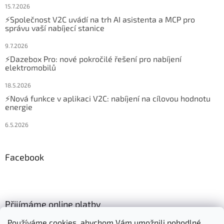
15.7.2026
⚡Společnost V2C uvádí na trh AI asistenta a MCP pro
správu vaší nabíjecí stanice
9.7.2026
⚡Dazebox Pro: nové pokročilé řešení pro nabíjení
elektromobilů
18.5.2026
⚡Nová funkce v aplikaci V2C: nabíjení na cílovou hodnotu
energie
6.5.2026
Facebook
Přijímáme online platby
Používáme cookies, abychom Vám umožnili pohodlné