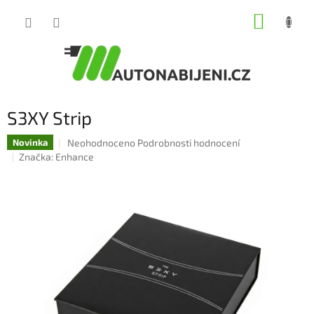
Přejít
NÁKUP
na
obsah
KOŠÍK
S3XY Strip
Průměrné
Neohodnoceno
Podrobnosti hodnocení
Novinka
hodnocení
Značka:
Enhance
produktu
je
0,0
z
5
hvězdiček.